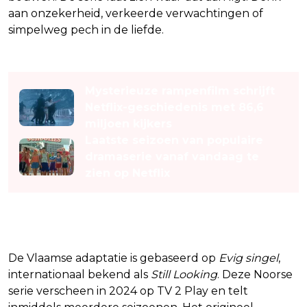
aan onzekerheid, verkeerde verwachtingen of
simpelweg pech in de liefde.
Lees ook
Mysterieuze rampenfilm schrijft
Netflix-geschiedenis met 86,6
miljoen kijkers
Laatste seizoen van populaire
dramaserie vanaf vandaag te
zien op Netflix
Evig singel
De Vlaamse adaptatie is gebaseerd op
Evig singel
,
internationaal bekend als
Still Looking
. Deze Noorse
serie verscheen in 2024 op TV 2 Play en telt