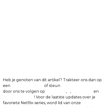
Blijf op de hoogte van jouw
favoriete Netflix-films en -
series
Heb je genoten van dit artikel? Trakteer ons dan op
een
(virtuele) koffie
of steun
The Nerd Shepherd
door ons te volgen op
Facebook
,
X
,
Instagram
en
Google Nieuws
! Voor de laatste updates over je
favoriete Netflix-series, word lid van onze
Alles over