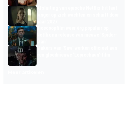
Afsluiting van epische Netflix-hit laat
langer op zich wachten en schuift door
naar 2027
Bioscoopfilm weer érg populair op
Netflix na release van nieuwe 'Spider-
Man'
Makers van 'Saw' werken officieel aan
een gloednieuwe 'Leprechaun'-film
Meer artikelen