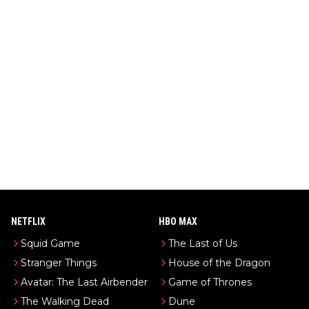
NETFLIX
HBO MAX
Squid Game
The Last of Us
Stranger Things
House of the Dragon
Avatar: The Last Airbender
Game of Thrones
The Walking Dead
Dune