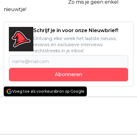
Netflix Facebook-groep.
Zo mis je geen enkel
nieuwtje!
Schrijf je in voor onze Nieuwbrief!
Ontvang elke week het laatste nieuws,
reviews en exclusieve interviews
rechtstreeks in je inbox!
Abonneren
Voeg toe als voorkeursbron op Google
Vorig artikel
Volgend artikel
Beroemde
Nieuw seizoen van
filmfranchise met
historische dramaserie
Robert Pattinson nu
met Daan
te streamen op Netflix
Schuurmans nu te
zien