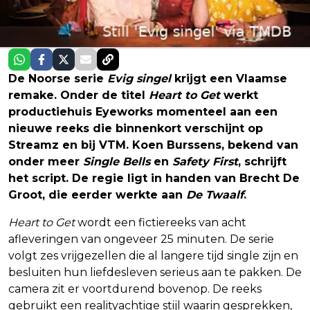
De Noorse serie
Evig singel
krijgt een Vlaamse
remake. Onder de titel
Heart to Get
werkt
productiehuis Eyeworks momenteel aan een
nieuwe reeks die binnenkort verschijnt op
Streamz en bij VTM. Koen Burssens, bekend van
onder meer
Single Bells
en
Safety First
, schrijft
het script. De regie ligt in handen van Brecht De
Groot, die eerder werkte aan
De Twaalf
.
Heart to Get
wordt een fictiereeks van acht
afleveringen van ongeveer 25 minuten. De serie
volgt zes vrijgezellen die al langere tijd single zijn en
besluiten hun liefdesleven serieus aan te pakken. De
camera zit er voortdurend bovenop. De reeks
gebruikt een realityachtige stijl waarin gesprekken,