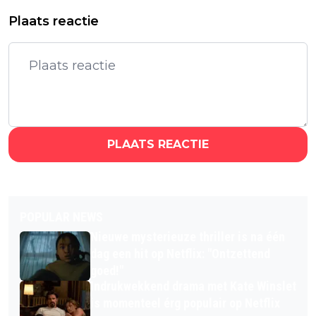
Plaats reactie
PLAATS REACTIE
POPULAR NEWS
Nieuwe mysterieuze thriller is na één
dag een hit op Netflix: "Ontzettend
goed!"
Indrukwekkend drama met Kate Winslet
is momenteel érg populair op Netflix