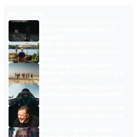
POPULAR NEWS
Met deze mysterieuze Netflix-serie
kom je het weekend wel door: "érg
spannend!"
Netflix deelt officiële trailer van
nieuwe Deense thriller 'The Secret
Woman'
Gewelddadige actiefilm die doet
denken aan 'The Hunger Games' nu te
streamen
Aziatische tegenhanger van 'Top Gun'
vanaf vandaag te streamen op Netflix
Nieuwe grofgebekte Netflix-serie met
Ricky Gervais vanaf vandaag te zien
Netflix zet streep door Amerikaanse
'Squid Game' spin-off van David