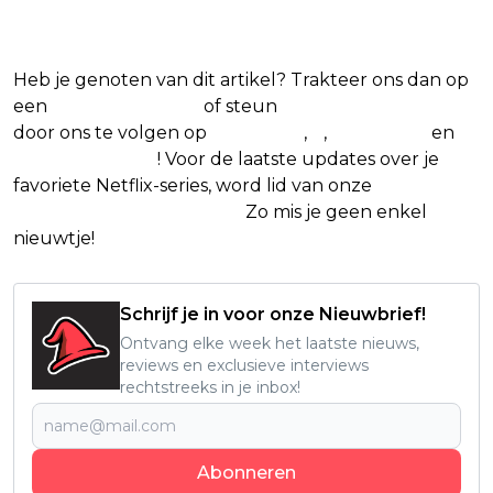
series
Heb je genoten van dit artikel? Trakteer ons dan op
een
(virtuele) koffie
of steun
The Nerd Shepherd
door ons te volgen op
Facebook
,
X
,
Instagram
en
Google Nieuws
! Voor de laatste updates over je
favoriete Netflix-series, word lid van onze
Alles over
Netflix Facebook-groep.
Zo mis je geen enkel
nieuwtje!
Schrijf je in voor onze Nieuwbrief!
Ontvang elke week het laatste nieuws,
reviews en exclusieve interviews
rechtstreeks in je inbox!
Abonneren