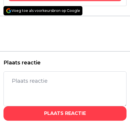
Voeg toe als voorkeursbron op Google
Vorig artikel
Volgend artikel
Mysterieuze
Exclusief: Streamz
rampenfilm schrijft
werkt aan Vlaamse
Netflix-geschiedenis
remake van Noorse
met 86,6 miljoen
serie 'Evig singel'
kijkers
Plaats reactie
PLAATS REACTIE