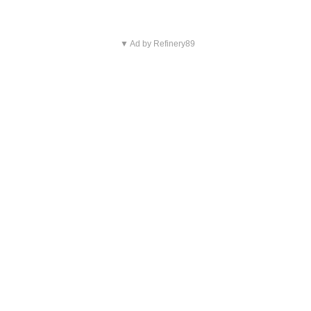
▼ Ad by Refinery89
Blijf op de hoogte van jouw
favoriete Netflix-films en -