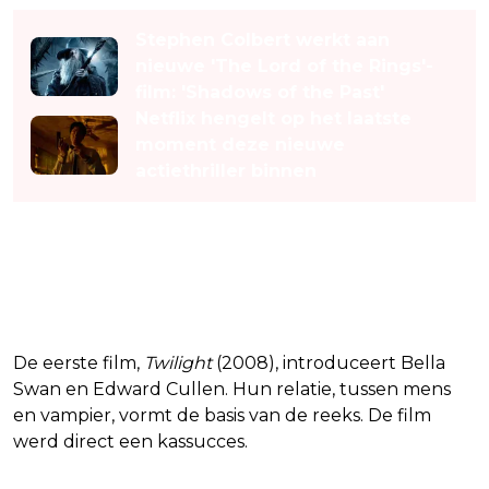
Stephen Colbert werkt aan
nieuwe 'The Lord of the Rings'-
film: 'Shadows of the Past'
Netflix hengelt op het laatste
moment deze nieuwe
actiethriller binnen
Vijf films, één doorlopend
verhaal
De eerste film,
Twilight
(2008), introduceert Bella
Swan en Edward Cullen. Hun relatie, tussen mens
en vampier, vormt de basis van de reeks. De film
werd direct een kassucces.