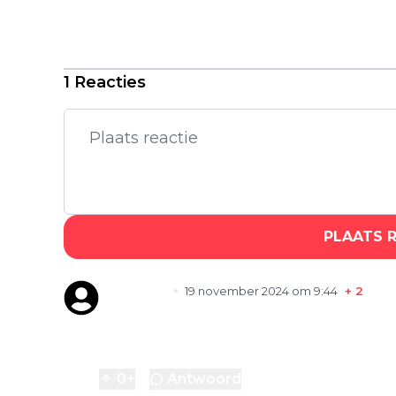
'Barbie'-ster Margot Robbie is
onherkenbaar in dit spectaculaire
kostuumdrama op Netflix
1 Reacties
PLAATS 
Rob0860
19 november 2024 om 9:44
+
2
Aflevering 1 gisteren gezien, ja even inkom
beelden zijn natuurlijk weer super en in
0
+
Antwoord