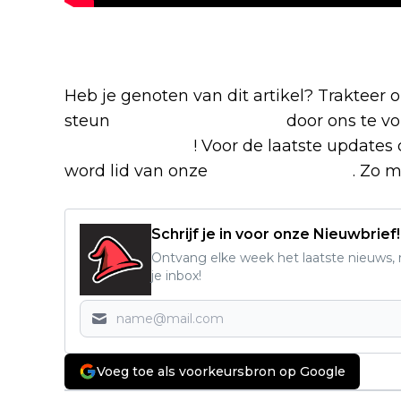
Blijf op de hoogte van jouw favoriete 
Heb je genoten van dit artikel? Trakteer
steun
The Nerd Shepherd
door ons te v
Google Nieuws
! Voor de laatste updates 
word lid van onze
Facebook-groep
. Zo m
Schrijf je in voor onze Nieuwbrief!
Ontvang elke week het laatste nieuws, r
je inbox!
Voeg toe als voorkeursbron op Google
Vorig artikel