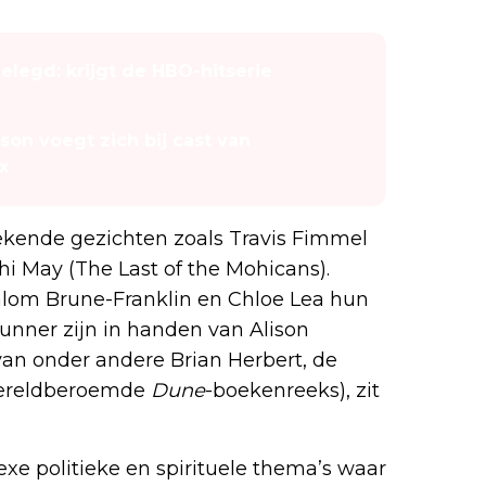
elegd: krijgt de HBO-hitserie
on voegt zich bij cast van
x
ekende gezichten zoals Travis Fimmel
hi May (The Last of the Mohicans).
alom Brune-Franklin en Chloe Lea hun
unner zijn in handen van Alison
van onder andere Brian Herbert, de
 wereldberoemde
Dune
-boekenreeks), zit
xe politieke en spirituele thema’s waar