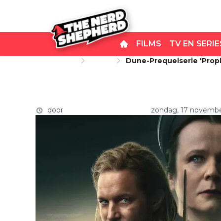
FILMS
TV EN SERIE
Startpagina
Series
Dune-Prequelserie 'Pro
Dune-prequelserie 'Prophe
debuut op HBO Max
door
THE NERD SHEPHERD
zondag, 17 novemb