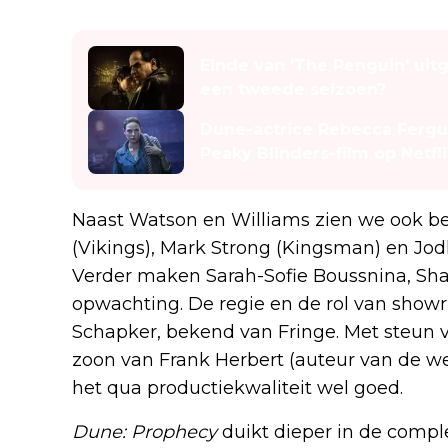
Lees ook
Einde van 'The Penguin' uitg
een tweede seizoen?
Dune-actrice Rebecca Fergus
Peaky Blinders-film op Netfli
Naast Watson en Williams zien we ook b
(Vikings), Mark Strong (Kingsman) en Jod
Verder maken Sarah-Sofie Boussnina, Sh
opwachting. De regie en de rol van showr
Schapker, bekend van Fringe. Met steun 
zoon van Frank Herbert (auteur van de
het qua productiekwaliteit wel goed.
Dune: Prophecy
duikt dieper in de comple