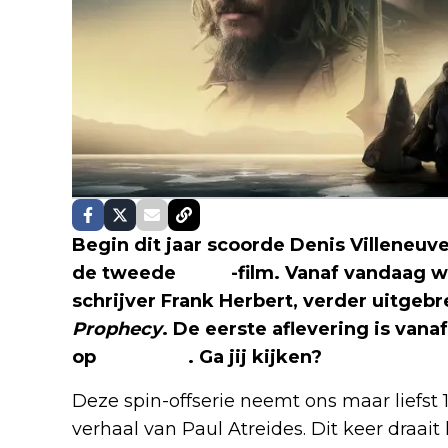
Begin dit jaar scoorde Denis Villeneu
de tweede
Dune
-film. Vanaf vandaag 
schrijver Frank Herbert, verder uitgeb
Prophecy
. De eerste aflevering is va
op
HBO Max
. Ga jij kijken?
Deze spin-offserie neemt ons maar liefst 10
verhaal van Paul Atreides. Dit keer draa