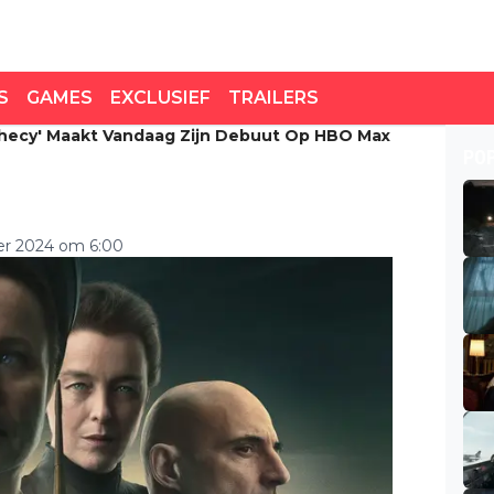
S
GAMES
EXCLUSIEF
TRAILERS
phecy' Maakt Vandaag Zijn Debuut Op HBO Max
cy' maakt vandaag zijn
PO
er 2024 om 6:00