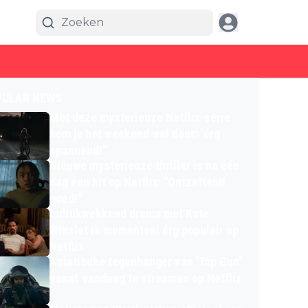
PULAR NEWS
Met deze mysterieuze Netflix-serie
kom je het weekend wel door: "érg
spannend!"
Nieuwe mysterieuze thriller is na één
dag een hit op Netflix: "Ontzettend
goed!"
Indrukwekkend drama met Kate
Winslet is momenteel érg populair op
Netflix
Aziatische tegenhanger van 'Top Gun'
vanaf vandaag te streamen op Netflix