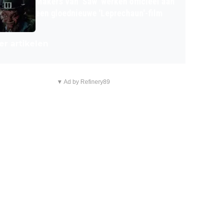
Makers van 'Saw' werken officieel aan
een gloednieuwe 'Leprechaun'-film
r artikelen
▼ Ad by Refinery89