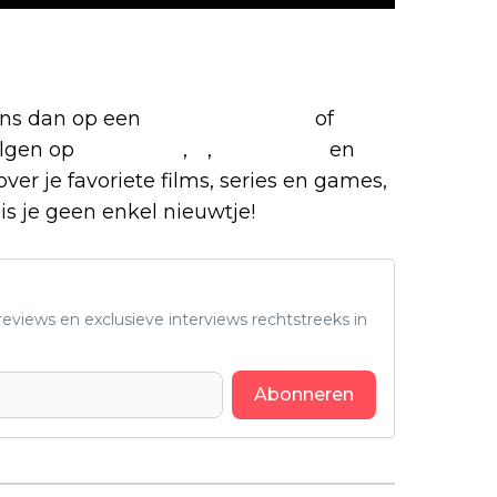
films en series
 ons dan op een
(virtuele) koffie
of
olgen op
Facebook
,
X
,
Instagram
en
over je favoriete films, series en games,
is je geen enkel nieuwtje!
eviews en exclusieve interviews rechtstreeks in
Abonneren
Volgend artikel