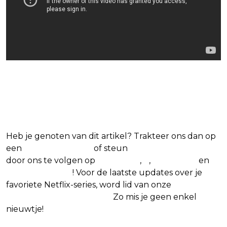
Blijf op de hoogte van jouw
favoriete Netflix-films en -series
Heb je genoten van dit artikel? Trakteer ons dan op
een
(virtuele) koffie
of steun
The Nerd Shepherd
door ons te volgen op
Facebook
,
X
,
Instagram
en
Google Nieuws
! Voor de laatste updates over je
favoriete Netflix-series, word lid van onze
Alles over
Netflix Facebook-groep
.
Zo mis je geen enkel
nieuwtje!