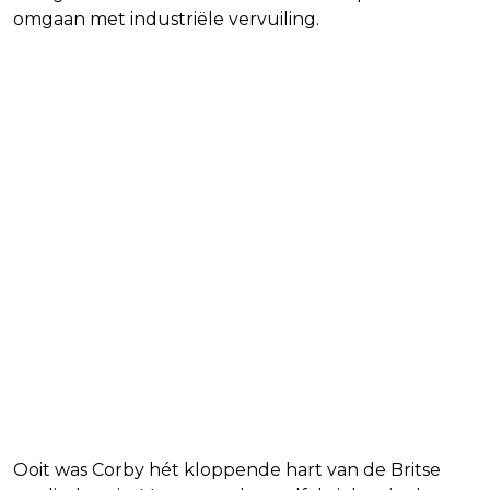
omgaan met industriële vervuiling.
De geschiedenis van Corby en de
staalindustrie
Ooit was Corby hét kloppende hart van de Britse