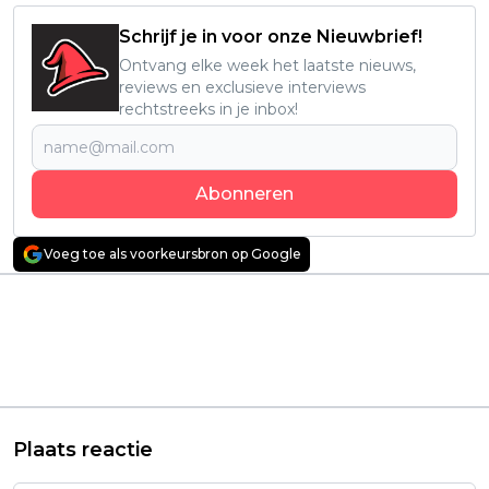
Schrijf je in voor onze Nieuwbrief!
Ontvang elke week het laatste nieuws,
reviews en exclusieve interviews
rechtstreeks in je inbox!
Abonneren
Voeg toe als voorkeursbron op Google
Vorig artikel
Volgend artikel
Horrorfilm gebaseerd
Hoge cijfers en
op de bestseller van
lovende reacties voor
B.A. Paris vanaf
nieuwe Netflix-serie
vandaag nieuw op
met Kate Hudson:
Netflix
"Topreeks!"
Plaats reactie