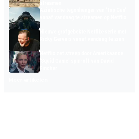
streamen
Aziatische tegenhanger van 'Top Gun'
vanaf vandaag te streamen op Netflix
Nieuwe grofgebekte Netflix-serie met
Ricky Gervais vanaf vandaag te zien
Netflix zet streep door Amerikaanse
'Squid Game' spin-off van David
Fincher
Meer artikelen