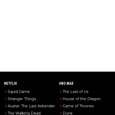
NETFLIX
HBO MAX
Squid Game
The Last of Us
Stranger Things
House of the Dragon
Avatar: The Last Airbender
Game of Thrones
The Walking Dead
Dune