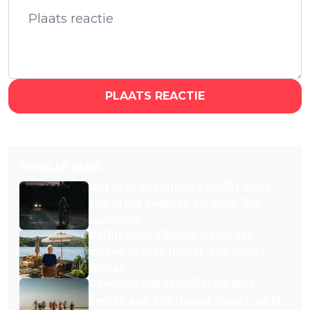
PLAATS REACTIE
POPULAR NEWS
Met deze mysterieuze Netflix-serie
kom je het weekend wel door: "érg
spannend!"
Netflix deelt officiële trailer van
nieuwe Deense thriller 'The Secret
Woman'
Gewelddadige actiefilm die doet
denken aan 'The Hunger Games' nu te