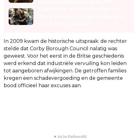
enorme kijkcijfers op Netflix
Explosieve spionagethriller met
Diane Kruger en Lupita Nyong'o
nu te zien op Netflix
In 2009 kwam de historische uitspraak: de rechter
stelde dat Corby Borough Council nalatig was
geweest. Voor het eerst in de Britse geschiedenis
werd erkend dat industriële vervuiling kon leiden
tot aangeboren afwijkingen. De getroffen families
kregen een schadevergoeding en de gemeente
bood officieel haar excuses aan.
Het dagelijks leven in Corby: wonen
in een gifwolk
▼ Ad by Refinery89