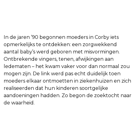
De moeders die een patroon zagen
In de jaren ’90 begonnen moeders in Corby iets
opmerkelijks te ontdekken: een zorgwekkend
aantal baby’s werd geboren met misvormingen.
Ontbrekende vingers, tenen, afwijkingen aan
ledematen – het kwam vaker voor dan normaal zou
mogen zijn. De link werd pas echt duidelijk toen
moeders elkaar ontmoetten in ziekenhuizen en zich
realiseerden dat hun kinderen soortgelijke
aandoeningen hadden. Zo begon de zoektocht naar
de waarheid.
Een journalistiek onderzoek dat
alles veranderde