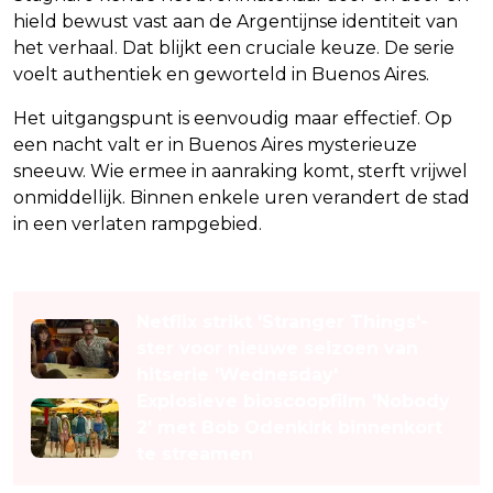
hield bewust vast aan de Argentijnse identiteit van
het verhaal. Dat blijkt een cruciale keuze. De serie
voelt authentiek en geworteld in Buenos Aires.
Het uitgangspunt is eenvoudig maar effectief. Op
een nacht valt er in Buenos Aires mysterieuze
sneeuw. Wie ermee in aanraking komt, sterft vrijwel
onmiddellijk. Binnen enkele uren verandert de stad
in een verlaten rampgebied.
Lees ook
Netflix strikt 'Stranger Things'-
ster voor nieuwe seizoen van
hitserie 'Wednesday'
Explosieve bioscoopfilm 'Nobody
2' met Bob Odenkirk binnenkort
te streamen