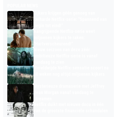
POPULAR NEWS
Kijkers krijgen géén genoeg van
keiharde Netflix-serie: "Spannend van
begin tot eind!"
Aangrijpende Netflix-serie weet
miljoenen kijkers te raken:
"Hartverscheurend!"
Nieuw seizoen van deze zéér
ambitieuze Netflix-serie is vanaf
vandaag te zien
Wereldwijde Netflix-sensatie scoort na
10 weken nog altijd miljoenen kijkers
Mysterieuze dramaserie met Jeffrey
Dean Morgan vanaf vandaag te
streamen
Netflix duikt met nieuwe docu in één
van de grootste financiële schandalen