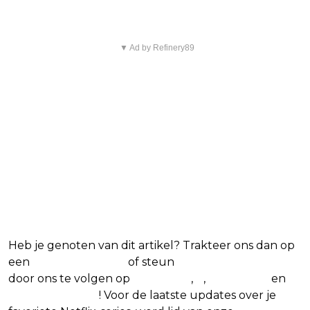
▼ Ad by Refinery89
Heb je genoten van dit artikel? Trakteer ons dan op
een
(virtuele) koffie
of steun
The Nerd Shepherd
door ons te volgen op
Facebook
,
X
,
Instagram
en
Google Nieuws
! Voor de laatste updates over je