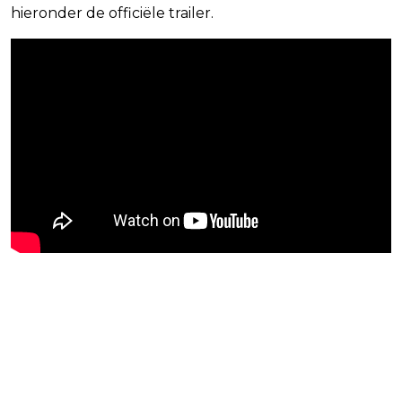
hieronder de officiële trailer.
Blijf op de hoogte van jouw
favoriete Netflix-films en -
series