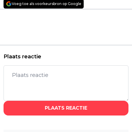
Voeg toe als voorkeursbron op Google
Vorig artikel
Volgend artikel
Explosieve
Prime Video onthult
bioscoopfilm 'Nobody
trailer én
2' met Bob Odenkirk
releasedatum van
binnenkort te
nieuw seizoen
streamen
'Deadloch'
Plaats reactie
PLAATS REACTIE