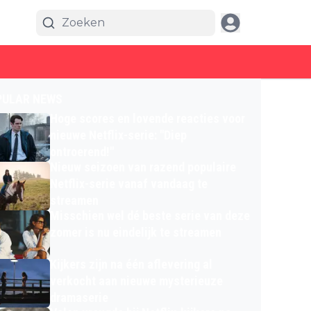
PULAR NEWS
Hoge scores en lovende reacties voor
nieuwe Netflix-serie: "Diep
ontroerend!"
Nieuw seizoen van razend populaire
Netflix-serie vanaf vandaag te
streamen
Misschien wel dé beste serie van deze
zomer is nu eindelijk te streamen
Kijkers zijn na één aflevering al
verkocht aan nieuwe mysterieuze
dramaserie