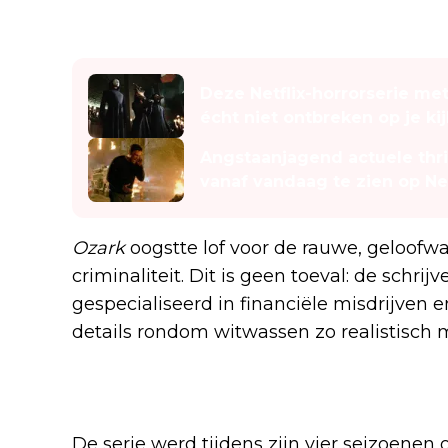
Lees ook
Deze Netflix-horrorserie m
écht niet ontbreken op je kijk
Angstaanjagend actuele thri
vanaf vandaag te zien op Net
Ozark
oogstte lof voor de rauwe, geloofw
criminaliteit. Dit is geen toeval: de sch
gespecialiseerd in financiële misdrijve
details rondom witwassen zo realistisch 
Bekroond acteerwerk
De serie werd tijdens zijn vier seizoenen o