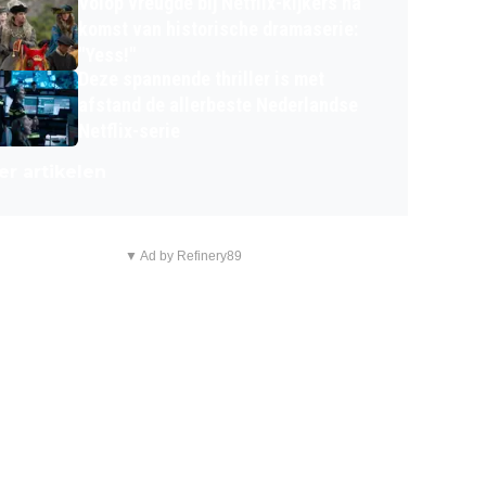
Volop vreugde bij Netflix-kijkers na
komst van historische dramaserie:
"Yess!"
Deze spannende thriller is met
afstand de allerbeste Nederlandse
Netflix-serie
r artikelen
▼ Ad by Refinery89