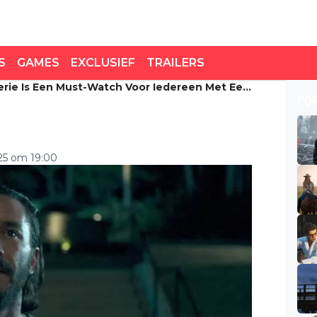
S
GAMES
EXCLUSIEF
TRAILERS
rie Is Een Must-Watch Voor Iedereen Met Een
ie is een must-watch
PO
tflix-abonnement
25 om 19:00