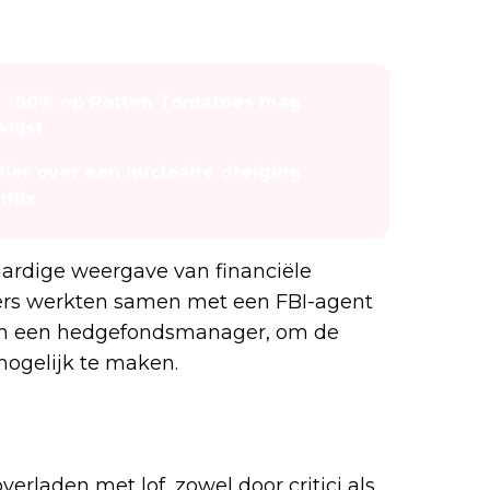
et 100% op Rotten Tomatoes mag
lijst
ller over een nucleaire dreiging
flix
aardige weergave van financiële
rijvers werkten samen met een FBI-agent
n en een hedgefondsmanager, om de
mogelijk te maken.
verladen met lof, zowel door critici als