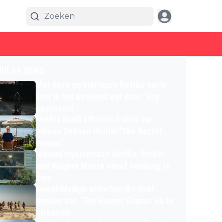
PULAR NEWS
Met deze mysterieuze Netflix-serie
kom je het weekend wel door: "érg
spannend!"
Netflix deelt officiële trailer van
nieuwe Deense thriller 'The Secret
Woman'
Nieuwe mysterieuze Netflix-thriller
met Wagner Moura vanaf vandaag te
zien
Gewelddadige actiefilm die doet
denken aan 'The Hunger Games' nu te
streamen