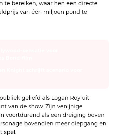
n te bereiken, waar hen een directe
eldprijs van één miljoen pond te
llywood-sensatie voor
es Bond-film
n Knight schrijft scenario voor
publiek geliefd als Logan Roy uit
t van de show. Zijn venijnige
 voortdurend als een dreiging boven
n personage bovendien meer diepgang en
 spel.