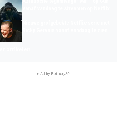
Aziatische tegenhanger van 'Top Gun'
vanaf vandaag te streamen op Netflix
Nieuwe grofgebekte Netflix-serie met
Ricky Gervais vanaf vandaag te zien
r artikelen
▼ Ad by Refinery89