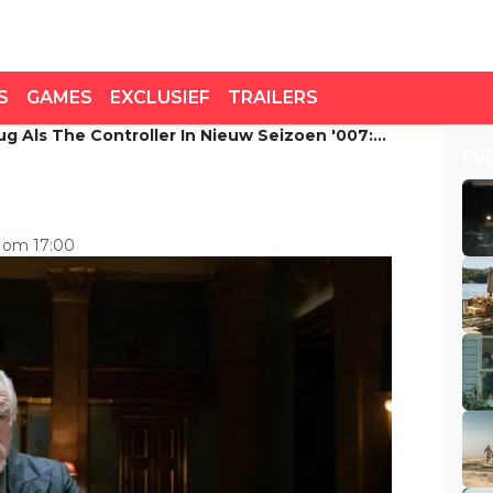
S
GAMES
EXCLUSIEF
TRAILERS
ug Als The Controller In Nieuw Seizoen '007:
 als The Controller in
PO
o A Million'
5 om 17:00