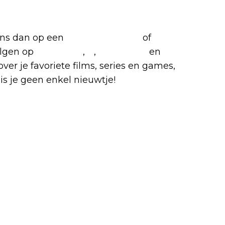
riete films en series
 ons dan op een
(virtuele) koffie
of
olgen op
Facebook
,
X
,
Instagram
en
over je favoriete films, series en games,
is je geen enkel nieuwtje!