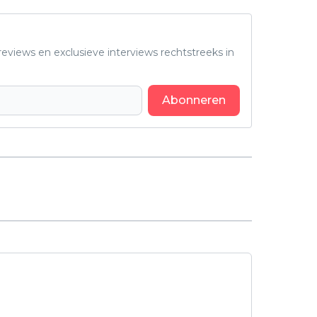
eviews en exclusieve interviews rechtstreeks in
Abonneren
Volgend artikel
Recensie: 'Hostage' – Macht,
politiek en een persoonlijk drama
op Downing Street