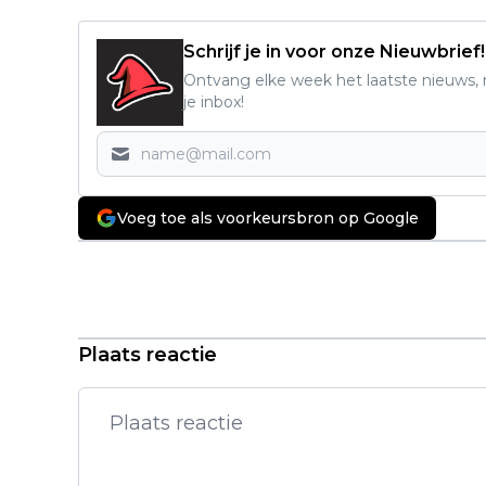
Schrijf je in voor onze Nieuwbrief!
Ontvang elke week het laatste nieuws, r
je inbox!
Voeg toe als voorkeursbron op Google
Vorig artikel
Nieuwe thriller met 'Ready or Not'-
actrice Samara Weaving vanaf
vandaag te zien
Plaats reactie