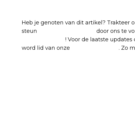
Blijf op de hoogte van jouw favo
Heb je genoten van dit artikel? Trakteer
steun
The Nerd Shepherd
door ons te v
Google Nieuws
! Voor de laatste updates 
word lid van onze
Facebook-groep
. Zo m