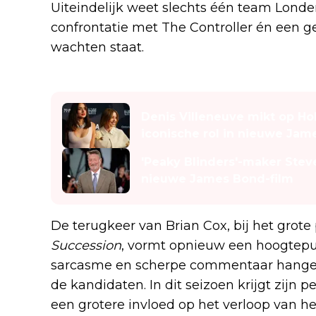
Uiteindelijk weet slechts één team Londe
confrontatie met The Controller én een g
wachten staat.
Lees ook
Denis Villeneuve mikt op Ho
iconische rol in nieuwe Jam
'Peaky Blinders'-maker Steve
nieuwe James Bond-film
De terugkeer van Brian Cox, bij het grote 
Succession
, vormt opnieuw een hoogtepun
sarcasme en scherpe commentaar hangen
de kandidaten. In dit seizoen krijgt zij
een grotere invloed op het verloop van het