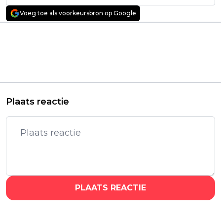
Voeg toe als voorkeursbron op Google
Vorig artikel
Volgend artikel
Einde van 'Stranger
Inspirerend
Things' uitgelegd: Wie
gevangenisdrama met
overleeft de strijd om
Colman Domingo
Hawkins?
vanaf vandaag te
streamen
Plaats reactie
PLAATS REACTIE