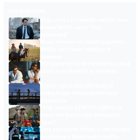
POPULAR NEWS
Hoge scores en lovende reacties voor
nieuwe Netflix-serie: "Diep
ontroerend!"
Nieuw seizoen van razend populaire
Netflix-serie vanaf vandaag te
streamen
Misschien wel dé beste serie van deze
zomer is nu eindelijk te streamen
Kijkers zijn na één aflevering al
verkocht aan nieuwe mysterieuze
dramaserie
Volop vreugde bij Netflix-kijkers na
komst van historische dramaserie:
"Yess!"
Deze spannende thriller is met afstand
de allerbeste Nederlandse Netflix-