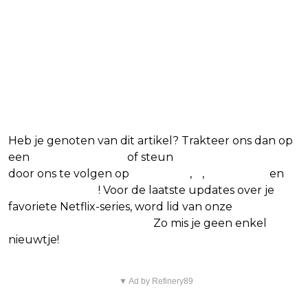
Blijf op de hoogte van jouw
favoriete Netflix-films en -
series
Heb je genoten van dit artikel? Trakteer ons dan op
een
(virtuele) koffie
of steun
The Nerd Shepherd
door ons te volgen op
Facebook
,
X
,
Instagram
en
Google Nieuws
! Voor de laatste updates over je
favoriete Netflix-series, word lid van onze
Alles over
Netflix Facebook-groep.
Zo mis je geen enkel
nieuwtje!
▼ Ad by Refinery89