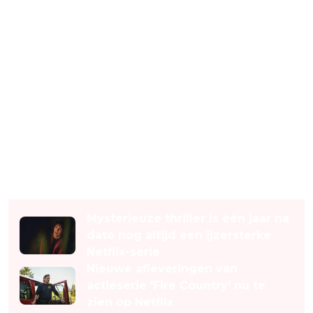
Lees ook
Mysterieuze thriller is één jaar na
dato nog altijd een ijzersterke
Netflix-serie
Nieuwe afleveringen van
actieserie 'Fire Country' nu te
zien op Netflix