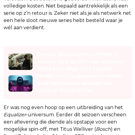
volledige kosten. Niet bepaald aantrekkelijk als een
serie op z’n retour is. Zeker niet als je als netwerk net
een hele sloot nieuwe series hebt besteld waar je
wél aan verdient.
Lees ook
Denzel Washington schittert in
nieuwe A24-thriller van regisseur
Spike Lee: 'Highest 2 Lowest'
Netflix onthult spannende trailer
voor allerlaatste seizoen van
hitserie 'Squid Game'
Er was nog even hoop op een uitbreiding van het
Equalizer
-universum. Eerder dit seizoen verscheen
een aflevering die diende als opstapje voor een
mogelijke spin-off, met Titus Welliver (
Bosch
) en