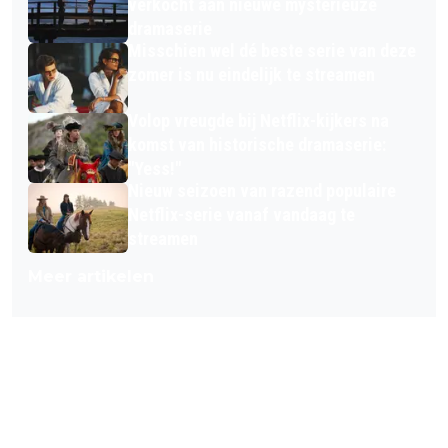
verkocht aan nieuwe mysterieuze
dramaserie
Misschien wel dé beste serie van deze
zomer is nu eindelijk te streamen
Volop vreugde bij Netflix-kijkers na
komst van historische dramaserie:
"Yess!"
Nieuw seizoen van razend populaire
Netflix-serie vanaf vandaag te
streamen
Meer artikelen