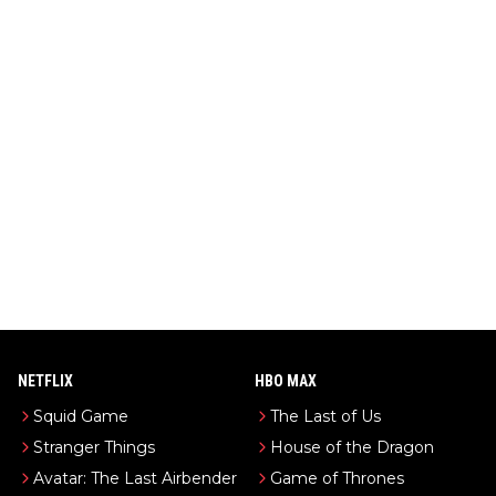
NETFLIX
HBO MAX
Squid Game
The Last of Us
Stranger Things
House of the Dragon
Avatar: The Last Airbender
Game of Thrones