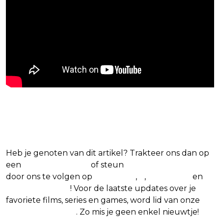
Blijf op de hoogte van jouw favoriete films
en series
Heb je genoten van dit artikel? Trakteer ons dan op
een
(virtuele) koffie
of steun
The Nerd Shepherd
door ons te volgen op
Facebook
,
X
,
Instagram
en
Google Nieuws
! Voor de laatste updates over je
favoriete films, series en games, word lid van onze
Facebook-groep
. Zo mis je geen enkel nieuwtje!