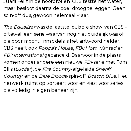
Juani Feliz in de hoofdrollen. CBS testte het water,
maar besloot daarna de boel droog te leggen. Geen
spin-off dus, gewoon helemaal klaar.
The Equalizer
was de laatste ‘bubble show’ van CBS –
oftewel: een serie waarvan nog niet duidelijk was of
die door mocht. Inmiddels is het antwoord helder.
CBS heeft ook
Poppa’s House
,
FBI: Most Wanted
en
FBI: International
gecanceld. Daarvoor in de plaats
komen onder andere een nieuwe
FBI
-serie met Tom
Ellis (
Lucifer
), de
Fire Country
-afgeleide
Sheriff
Country
, en de
Blue Bloods
-spin-off
Boston Blue
. Het
netwerk ruimt op, sorteert voor en kiest voor series
die volledig in eigen beheer zijn.