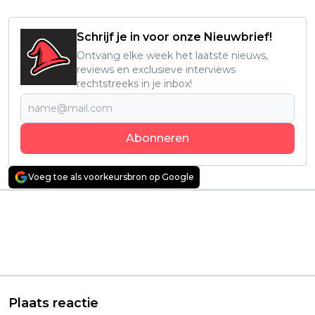
Schrijf je in voor onze Nieuwbrief!
Ontvang elke week het laatste nieuws,
reviews en exclusieve interviews
rechtstreeks in je inbox!
Abonneren
Voeg toe als voorkeursbron op Google
Vorig artikel
Volgend artikel
Nieuwe Netflix-serie
Keiharde wraak en
duikt het verleden in
knotsgekke actie:
met moordmysterie
John Cena is terug in
op een stormachtig
tweede seizoen van
Spaans eiland
'Peacemaker'
Plaats reactie