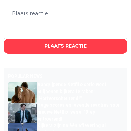
PLAATS REACTIE
POPULAR NEWS
Aangrijpende Netflix-serie weet
miljoenen kijkers te raken:
"Hartverscheurend!"
Hoge scores en lovende reacties voor
nieuwe Netflix-serie: "Diep
ontroerend!"
Kijkers zijn na één aflevering al