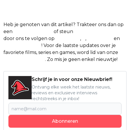
Blijf op de hoogte van jouw favoriete films
en series
Heb je genoten van dit artikel? Trakteer ons dan op
een
(virtuele) koffie
of steun
The Nerd Shepherd
door ons te volgen op
Facebook
,
X
,
Instagram
en
Google Nieuws
! Voor de laatste updates over je
favoriete films, series en games, word lid van onze
Facebook-groep
. Zo mis je geen enkel nieuwtje!
Schrijf je in voor onze Nieuwbrief!
Ontvang elke week het laatste nieuws,
reviews en exclusieve interviews
rechtstreeks in je inbox!
Abonneren