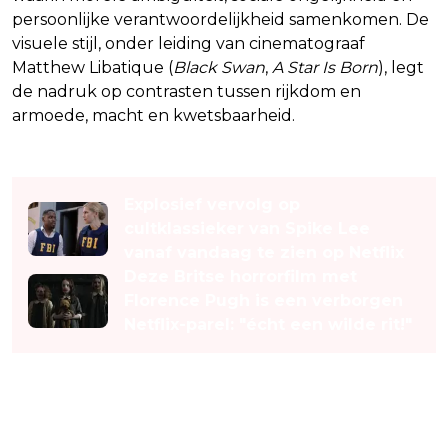
persoonlijke verantwoordelijkheid samenkomen. De
visuele stijl, onder leiding van cinematograaf
Matthew Libatique (
Black Swan
,
A Star Is Born
), legt
de nadruk op contrasten tussen rijkdom en
armoede, macht en kwetsbaarheid.
Lees ook
Explosief vervolg op
cultklassieker van Spike Lee
vanaf vandaag te zien op Netflix
Deze Britse horrorfilm met
Florence Pugh is een verborgen
Netflix-parel: "écht een wilde rit!"
Vijfde samenwerking tussen
Lee en Washington