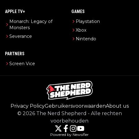
APPLE TV+
GAMES
Monarch: Legacy of
Playstation
Monsters
Xbox
Severance
Nintendo
PARTNERS
Screen Vice
Privacy Policy
Gebruikersvoorwaarden
About us
©
2026
The Nerd Shepherd
-
Alle rechten
voorbehouden
Powered by Newsifier