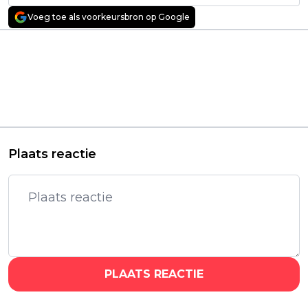
Voeg toe als voorkeursbron op Google
Vorig artikel
Volgend artikel
Guy Pearce speelt
Deze unieke Netflix-
een Nederlandse
serie kijk je
kunstvervalser in
achterstevoren, in
deze waargebeurde
normale volgorde óf
WOII-film op HBO
volledig door elkaar
Max
Plaats reactie
PLAATS REACTIE