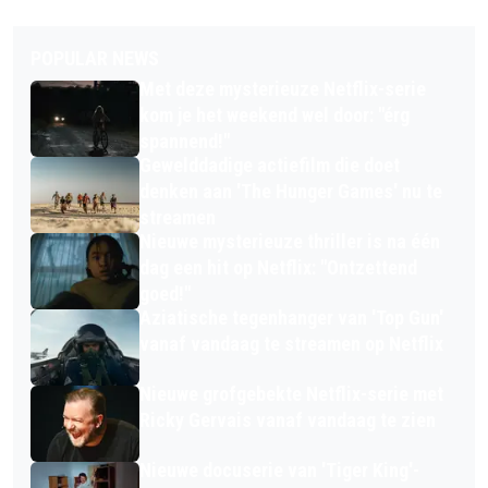
POPULAR NEWS
Met deze mysterieuze Netflix-serie
kom je het weekend wel door: "érg
spannend!"
Gewelddadige actiefilm die doet
denken aan 'The Hunger Games' nu te
streamen
Nieuwe mysterieuze thriller is na één
dag een hit op Netflix: "Ontzettend
goed!"
Aziatische tegenhanger van 'Top Gun'
vanaf vandaag te streamen op Netflix
Nieuwe grofgebekte Netflix-serie met
Ricky Gervais vanaf vandaag te zien
Nieuwe docuserie van 'Tiger King'-