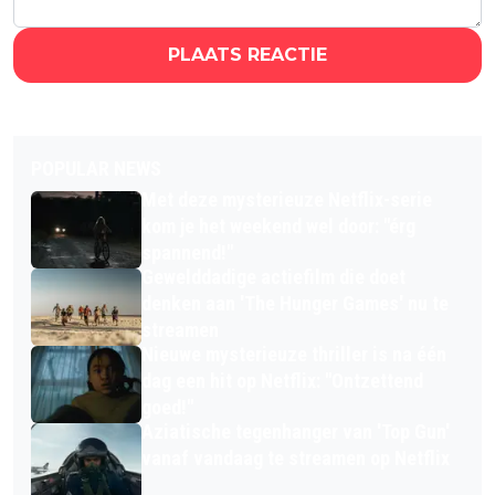
PLAATS REACTIE
POPULAR NEWS
Met deze mysterieuze Netflix-serie
kom je het weekend wel door: "érg
spannend!"
Gewelddadige actiefilm die doet
denken aan 'The Hunger Games' nu te
streamen
Nieuwe mysterieuze thriller is na één
dag een hit op Netflix: "Ontzettend
goed!"
Aziatische tegenhanger van 'Top Gun'
vanaf vandaag te streamen op Netflix