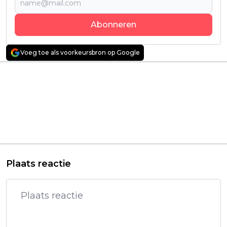
Abonneren
Voeg toe als voorkeursbron op Google
Vorig artikel
Volgend artikel
"Star Wars Jedi:
Bekijk de Trailer van
Survivor" niet direct
"Dark Nature": De
speelbaar tijdens
nieuwe Horrorfilm die
Release: een grote
je niet wilt missen!
titel met grote
problemen voor PC-
gamers
Plaats reactie