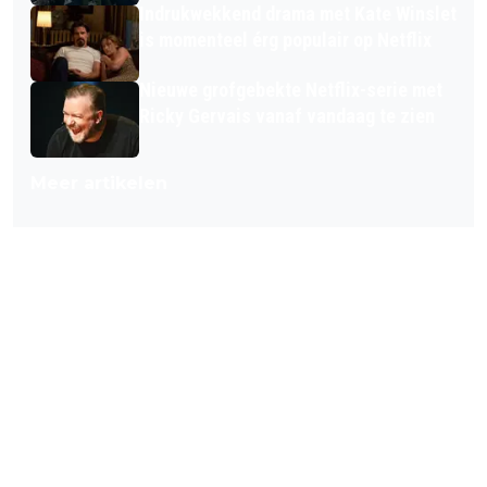
Indrukwekkend drama met Kate Winslet
is momenteel érg populair op Netflix
Nieuwe grofgebekte Netflix-serie met
Ricky Gervais vanaf vandaag te zien
Meer artikelen