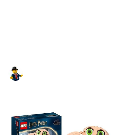
Mario Power (Lego news)
@
MarioPower_10
·
Follow
New Lego Harry Potter set revealed 
Lego 76421 Dobby the House Elf 
($39.99)