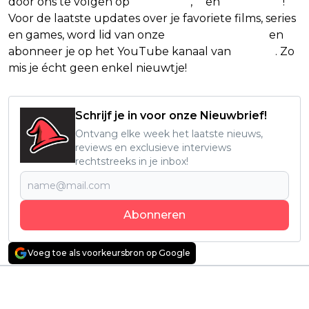
door ons te volgen op
Facebook
,
X
en
Instagram
!
Voor de laatste updates over je favoriete films, series
en games, word lid van onze
Facebook-groep
en
abonneer je op het YouTube kanaal van
Insight
. Zo
mis je écht geen enkel nieuwtje!
Schrijf je in voor onze Nieuwbrief!
Ontvang elke week het laatste nieuws,
reviews en exclusieve interviews
rechtstreeks in je inbox!
Abonneren
Voeg toe als voorkeursbron op Google
Vorig artikel
Volgend artikel
Netflix overweegt
Dakota Fanning vecht
overnamebod op
tegen innerlijke