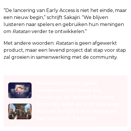
“De lancering van Early Access is niet het einde, maar
een nieuw begin,” schrijft Sakajiri. “We blijven
luisteren naar spelers en gebruiken hun meningen
om
Ratatan
verder te ontwikkelen.”
Met andere woorden:
Ratatan
is geen afgewerkt
product, maar een levend project dat stap voor stap
zal groeien in samenwerking met de community.
Lees ook
Nieuwe Pokémon-game
combineert het beste van
'Pokémon' én 'Animal Crossing'
Nintendo wekt nu écht interesse
voor de Switch 2 met terugkeer
van iconische franchise