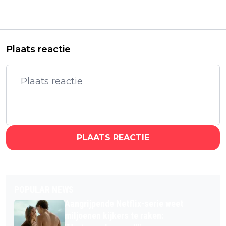
Warner Bros: wat
demonen in de
staat er op het spel?
officiële trailer van
'Vicious'
Plaats reactie
PLAATS REACTIE
POPULAR NEWS
Aangrijpende Netflix-serie weet
miljoenen kijkers te raken: