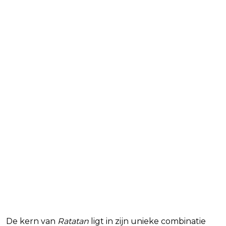
Ritme, strategie en
samenwerking
De kern van
Ratatan
ligt in zijn unieke combinatie