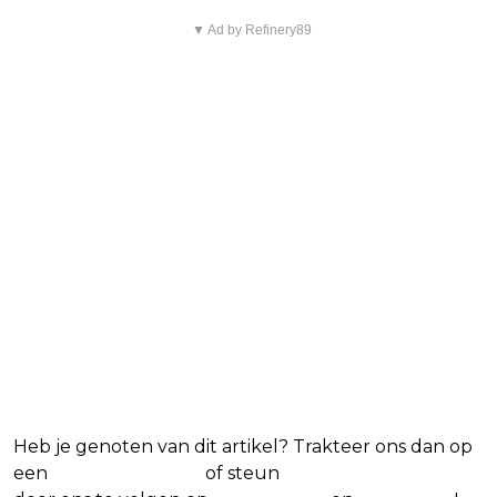
▼ Ad by Refinery89
Blijf op de hoogte van jouw favoriete
games
Heb je genoten van dit artikel? Trakteer ons dan op
een
(virtuele) koffie
of steun
The Nerd Shepherd