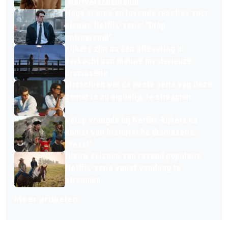
"Hartverscheurend!"
Hoge scores en lovende reacties voor
nieuwe Netflix-serie: "Diep
ontroerend!"
Kijkers zijn na één aflevering al
verkocht aan nieuwe mysterieuze
dramaserie
Misschien wel dé beste serie van deze
zomer is nu eindelijk te streamen
Volop vreugde bij Netflix-kijkers na
komst van historische dramaserie:
"Yess!"
Nieuw seizoen van razend populaire
Netflix-serie vanaf vandaag te
streamen
Meer artikelen