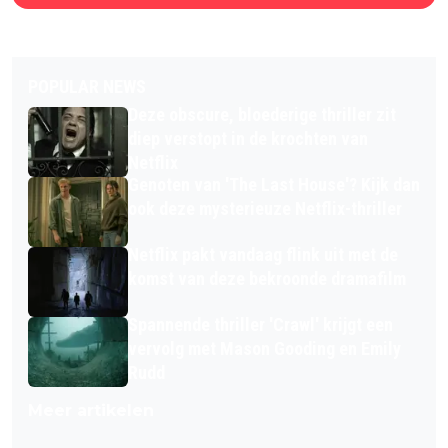
POPULAR NEWS
Deze obscure, bloederige thriller zit
diep verstopt in de krochten van
Netflix
Genoten van 'The Last House'? Kijk dan
ook deze mysterieuze Netflix-thriller
Netflix pakt vandaag flink uit met de
komst van deze bekroonde dramafilm
Spannende thriller 'Crawl' krijgt een
vervolg met Mason Gooding en Emily
Rudd
Meer artikelen