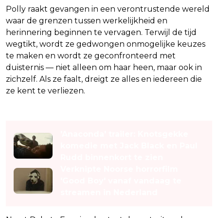
Polly raakt gevangen in een verontrustende wereld
waar de grenzen tussen werkelijkheid en
herinnering beginnen te vervagen. Terwijl de tijd
wegtikt, wordt ze gedwongen onmogelijke keuzes
te maken en wordt ze geconfronteerd met
duisternis — niet alleen om haar heen, maar ook in
zichzelf. Als ze faalt, dreigt ze alles en iedereen die
ze kent te verliezen.
Lees ook
'Anaconda' trailer: Knotsgekke
komedie met Jack Black en Paul
Rudd binnenkort te zien
Verknipte Noorse horrorfilm
'Good Boy' vanaf vandaag te
streamen in Nederland