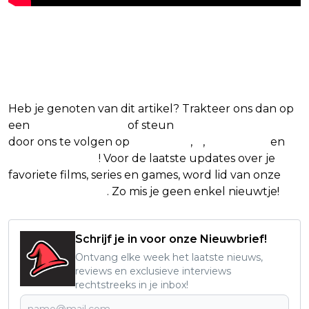
Blijf op de hoogte van jouw
favoriete films en series
Heb je genoten van dit artikel? Trakteer ons dan op
een
(virtuele) koffie
of steun
The Nerd Shepherd
door ons te volgen op
Facebook
,
X
,
Instagram
en
Google Nieuws
! Voor de laatste updates over je
favoriete films, series en games, word lid van onze
Facebook-groep
. Zo mis je geen enkel nieuwtje!
Schrijf je in voor onze Nieuwbrief!
Ontvang elke week het laatste nieuws,
reviews en exclusieve interviews
rechtstreeks in je inbox!