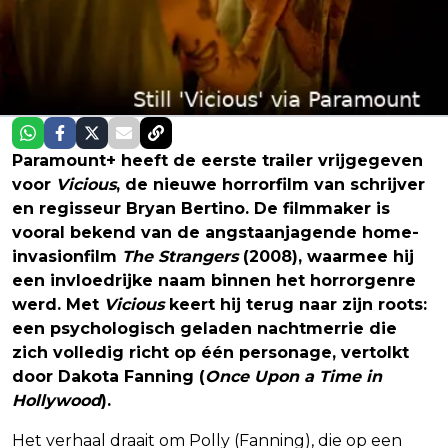
Paramount+ heeft de eerste trailer vrijgegeven
voor
Vicious
, de nieuwe horrorfilm van schrijver
en regisseur Bryan Bertino. De filmmaker is
vooral bekend van de angstaanjagende home-
invasionfilm
The Strangers
(2008), waarmee hij
een invloedrijke naam binnen het horrorgenre
werd. Met
Vicious
keert hij terug naar zijn roots:
een psychologisch geladen nachtmerrie die
zich volledig richt op één personage, vertolkt
door Dakota Fanning (
Once Upon a Time in
Hollywood
).
Het verhaal draait om Polly (Fanning), die op een