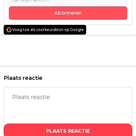
Abonneren
Voeg toe als voorkeursbron op Google
Vorig artikel
Volgend artikel
'Ratatan' brengt ritme
Mysterieuze
en strategie samen in
thrillerserie 'We Were
vernieuwende Early
Liars' krijgt officieel
Access-release
een tweede seizoen
Plaats reactie
PLAATS REACTIE