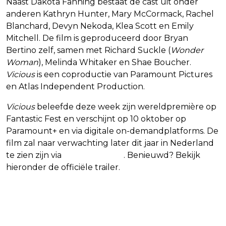
Naast Dakota Fanning bestaat de cast uit onder
anderen Kathryn Hunter, Mary McCormack, Rachel
Blanchard, Devyn Nekoda, Klea Scott en Emily
Mitchell. De film is geproduceerd door Bryan
Bertino zelf, samen met Richard Suckle (
Wonder
Woman
), Melinda Whitaker en Shae Boucher.
Vicious
is een coproductie van Paramount Pictures
en Atlas Independent Production.
Vicious
beleefde deze week zijn wereldpremière op
Fantastic Fest en verschijnt op 10 oktober op
Paramount+ en via digitale on-demandplatforms. De
film zal naar verwachting later dit jaar in Nederland
te zien zijn via
SkyShowtime
. Benieuwd? Bekijk
hieronder de officiële trailer.