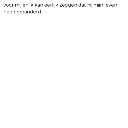
voor mij en ik kan eerlijk zeggen dat hij mijn leven
heeft veranderd."
Waar gaat We Live in Time
over?