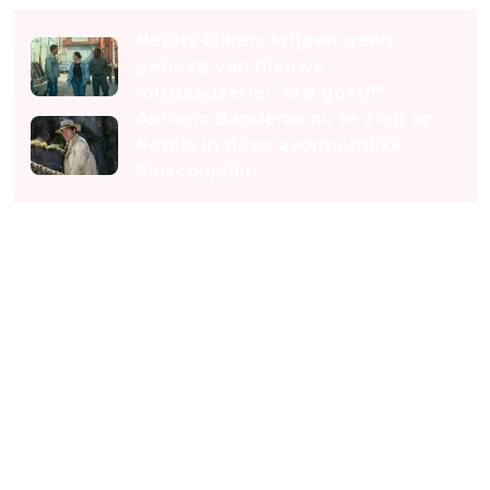
Netflix-kijkers krijgen geen
genoeg van nieuwe
misdaadserie: "érg goed!"
Antonio Banderas nu te zien op
Netflix in deze avontuurlijke
bioscoopfilm