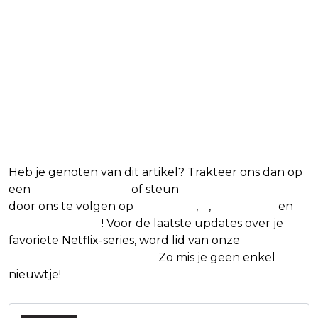
Heb je genoten van dit artikel? Trakteer ons dan op
een
(virtuele) koffie
of steun
The Nerd Shepherd
door ons te volgen op
Facebook
,
X
,
Instagram
en
Google Nieuws
! Voor de laatste updates over je
favoriete Netflix-series, word lid van onze
Alles over
Netflix Facebook-groep.
Zo mis je geen enkel
nieuwtje!