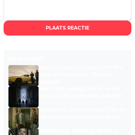
PLAATS REACTIE
POPULAR NEWS
Nieuwe seizoen van populaire Netflix-
serie valt in de smaak: "Was weer
genieten!"
Netflix pakt vandaag flink uit met de
komst van deze bekroonde dramafilm
Genoten van 'The Last House'? Kijk dan
ook deze mysterieuze Netflix-thriller
Deze obscure, bloederige thriller zit