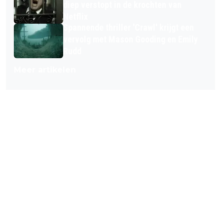
diep verstopt in de krochten van
Netflix
Spannende thriller 'Crawl' krijgt een
vervolg met Mason Gooding en Emily
Rudd
Meer artikelen