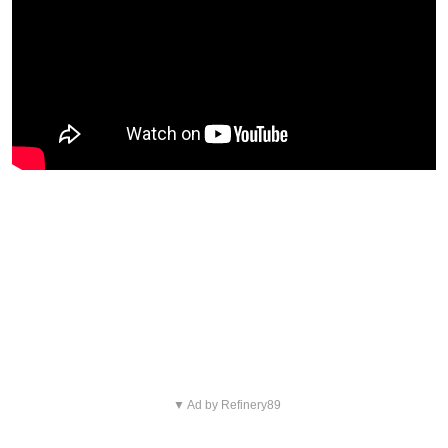
Blijf op de hoogte van jouw
favoriete Netflix-films en -
series
▼ Ad by Refinery89