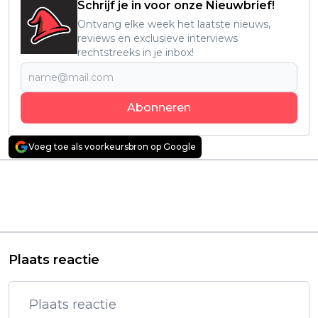
Schrijf je in voor onze Nieuwbrief!
Ontvang elke week het laatste nieuws,
reviews en exclusieve interviews
rechtstreeks in je inbox!
Abonneren
Voeg toe als voorkeursbron op Google
Vorig artikel
Volgend artikel
Netflix verlengt
Kevin Spacey haalt
hitserie 'Nemesis'
stevig uit naar Netflix:
officieel met seizoen 2
"Een bittere pil om te
slikken!"
Plaats reactie