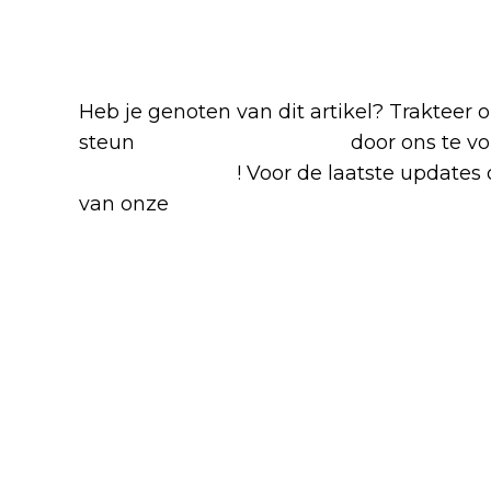
-series
Heb je genoten van dit artikel? Trakteer
steun
The Nerd Shepherd
door ons te v
Google Nieuws
! Voor de laatste updates o
van onze
Alles over Netflix Facebook-g