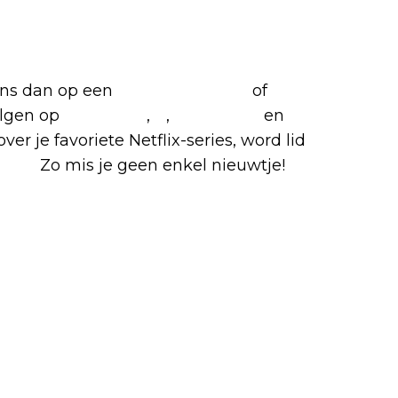
 ons dan op een
(virtuele) koffie
of
olgen op
Facebook
,
X
,
Instagram
en
ver je favoriete Netflix-series, word lid
roep.
Zo mis je geen enkel nieuwtje!