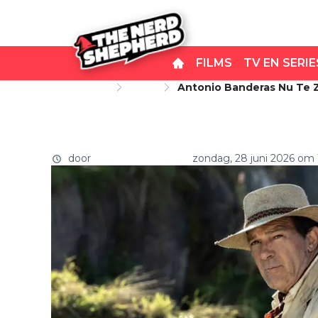
FILMS
TV EN SERIE
Startpagina
Films
Antonio Banderas Nu Te Z
Antonio Banderas nu te zie
Bioscoopfilm
avontuurlijke bioscoopfil
door
Carlo van Remortel
zondag, 28 juni 2026 om