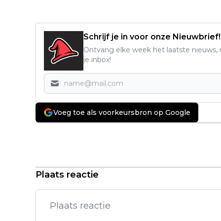
Schrijf je in voor onze Nieuwbrief!
Ontvang elke week het laatste nieuws, r
je inbox!
Voeg toe als voorkeursbron op Google
Vorig artikel
Will Ferrell is een gevallen
golficoon in de officiële trailer van
'The Hawk'
Plaats reactie