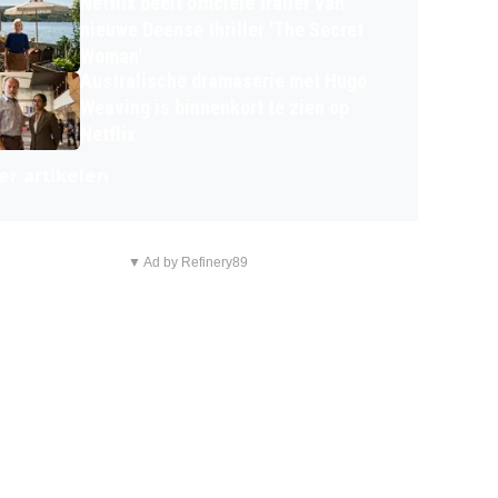
Netflix deelt officiële trailer van
nieuwe Deense thriller 'The Secret
Woman'
Australische dramaserie met Hugo
Weaving is binnenkort te zien op
Netflix
r artikelen
▼ Ad by Refinery89