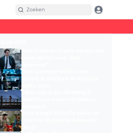
PULAR NEWS
Hoge scores en lovende reacties voor
nieuwe Netflix-serie: "Diep
ontroerend!"
Deze spannende thriller is met
afstand de allerbeste Nederlandse
Netflix-serie
Kijkers zijn na één aflevering al
verkocht aan nieuwe mysterieuze
dramaserie
Volop vreugde bij Netflix-kijkers na
komst van historische dramaserie:
"Yess!"