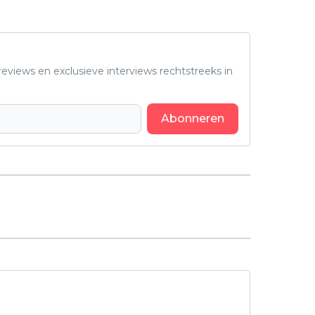
eviews en exclusieve interviews rechtstreeks in
Abonneren
Volgend artikel
Kijkers bestempelen deze thriller
als één van de beste Spaanse
series ooit