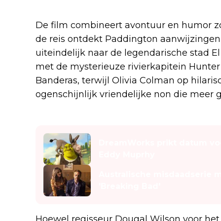
De film combineert avontuur en humor zo
de reis ontdekt Paddington aanwijzingen
uiteindelijk naar de legendarische stad E
met de mysterieuze rivierkapitein Hunter
Banderas, terwijl Olivia Colman op hilaris
ogenschijnlijk vriendelijke non die meer 
Lees ook
DreamWorks prikt datum voo
Eddy Muprhy
Australische misdaadserie m
'Breaking Bad'
Hoewel regisseur Dougal Wilson voor het