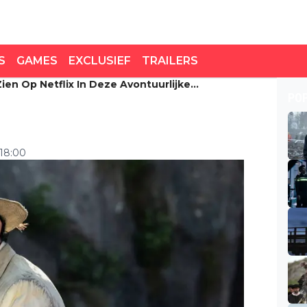
S
GAMES
EXCLUSIEF
TRAILERS
ien Op Netflix In Deze Avontuurlijke
n op Netflix in deze
PO
m
 18:00