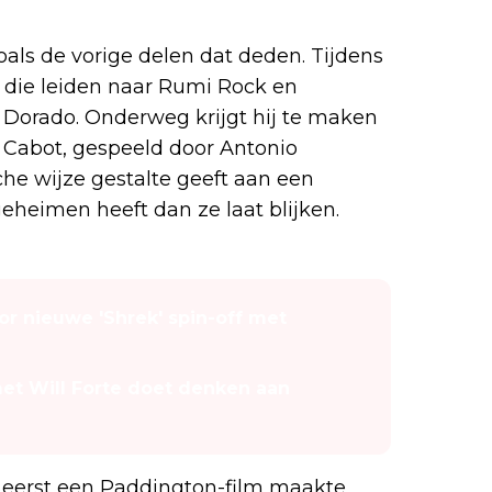
als de vorige delen dat deden. Tijdens
 die leiden naar Rumi Rock en
l Dorado. Onderweg krijgt hij te maken
 Cabot, gespeeld door Antonio
che wijze gestalte geeft aan een
geheimen heeft dan ze laat blijken.
r nieuwe 'Shrek' spin-off met
et Will Forte doet denken aan
 eerst een Paddington-film maakte,