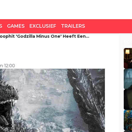
S
GAMES
EXCLUSIEF
TRAILERS
oophit 'Godzilla Minus One' Heeft Een
ophit 'Godzilla Minus
PO
tum
om 12:00