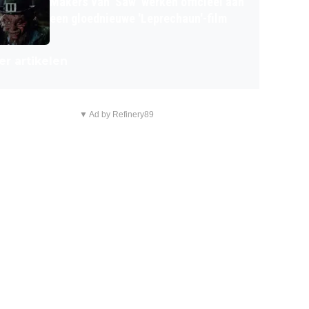
Makers van 'Saw' werken officieel aan
een gloednieuwe 'Leprechaun'-film
r artikelen
▼ Ad by Refinery89