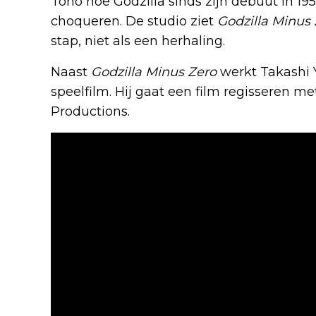
Toho hoe Godzilla sinds zijn debuut in 195
choqueren. De studio ziet
Godzilla Minus
stap, niet als een herhaling.
Naast
Godzilla Minus Zero
werkt Takashi Y
speelfilm. Hij gaat een film regisseren met
Productions.