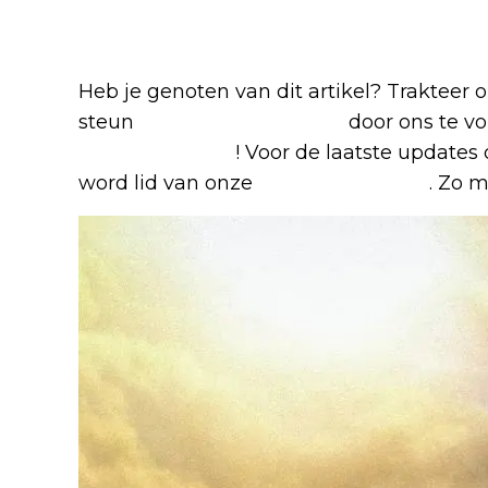
Heb je genoten van dit artikel? Trakteer
steun
The Nerd Shepherd
door ons te v
Google Nieuws
! Voor de laatste updates 
word lid van onze
Facebook-groep
. Zo m