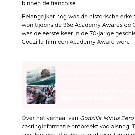
binnen de franchise.
Belangrijker nog was de historische erken
won tijdens de 96e Academy Awards de Os
was de eerste keer in de 70-jarige geschi
Godzilla-film een Academy Award won.
Lees ook
Waargebeurd Netflix-drama u
dato nog altijd indruk
Spannende thriller 'Relay' 
James nu te streamen
Over het verhaal van
Godzilla Minus Zero
castinginformatie ontbreekt vooralsnog. T
speelde zich af in het naoorlogse Japan 