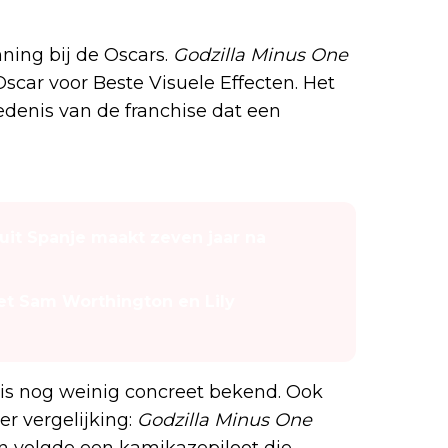
ning bij de Oscars.
Godzilla Minus One
car voor Beste Visuele Effecten. Het
edenis van de franchise dat een
it Spanje maakt zeven jaar na
met Sam Worthington en Lily
is nog weinig concreet bekend. Ook
er vergelijking:
Godzilla Minus One
en volgde een kamikazepiloot die