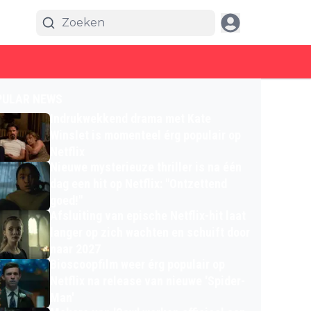
PULAR NEWS
Indrukwekkend drama met Kate
Winslet is momenteel érg populair op
Netflix
Nieuwe mysterieuze thriller is na één
dag een hit op Netflix: "Ontzettend
goed!"
Afsluiting van epische Netflix-hit laat
langer op zich wachten en schuift door
naar 2027
Bioscoopfilm weer érg populair op
Netflix na release van nieuwe 'Spider-
Man'