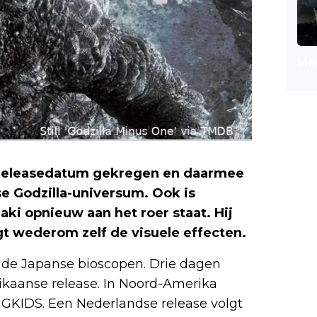
Mee
n releasedatum gekregen en daarmee
se Godzilla-universum. Ook is
ki opnieuw aan het roer staat. Hij
rgt wederom zelf de visuele effecten.
n de Japanse bioscopen. Drie dagen
ikaanse release. In Noord-Amerika
r GKIDS. Een Nederlandse release volgt