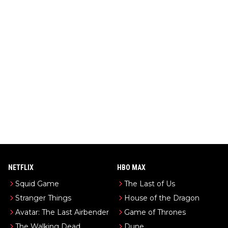
NETFLIX
HBO MAX
Squid Game
The Last of Us
Stranger Things
House of the Dragon
Avatar: The Last Airbender
Game of Thrones
The Walking Dead
Dune