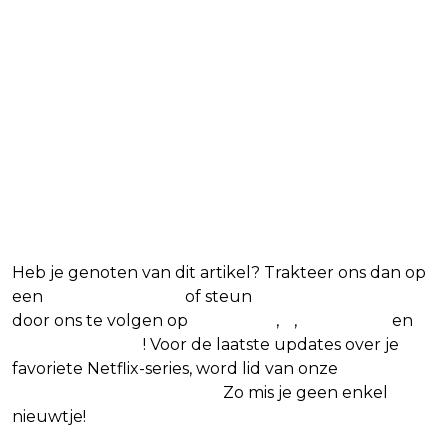
Blijf op de hoogte van jouw
favoriete Netflix-films en -
series
Heb je genoten van dit artikel? Trakteer ons dan op
een
(virtuele) koffie
of steun
The Nerd Shepherd
door ons te volgen op
Facebook
,
X
,
Instagram
en
Google Nieuws
! Voor de laatste updates over je
favoriete Netflix-series, word lid van onze
Alles over
Netflix Facebook-groep.
Zo mis je geen enkel
nieuwtje!