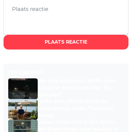
PLAATS REACTIE
POPULAR NEWS
Met deze mysterieuze Netflix-serie
kom je het weekend wel door: "érg
spannend!"
Netflix deelt officiële trailer van
nieuwe Deense thriller 'The Secret
Woman'
Nieuwe mysterieuze Netflix-thriller
met Wagner Moura vanaf vandaag te