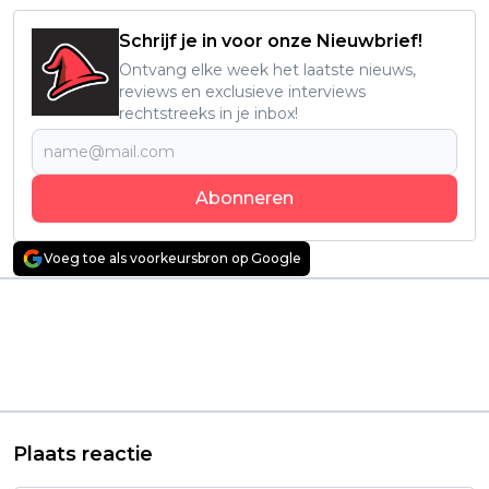
Schrijf je in voor onze Nieuwbrief!
Ontvang elke week het laatste nieuws,
reviews en exclusieve interviews
rechtstreeks in je inbox!
Abonneren
Voeg toe als voorkeursbron op Google
Vorig artikel
Volgend artikel
Alle seizoenen van
Nederlandse
iconische dramaserie
bioscoopfilm met
vanaf vandaag te zien
Jennifer Hoffman
op netflix
binnenkort te zien op
Netflix
Plaats reactie