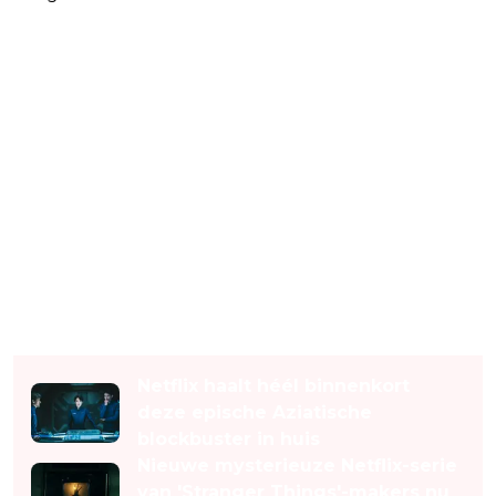
Lees ook
Netflix haalt héél binnenkort
deze epische Aziatische
blockbuster in huis
Nieuwe mysterieuze Netflix-serie
van 'Stranger Things'-makers nu