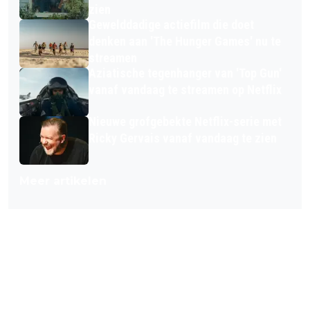
zien
Gewelddadige actiefilm die doet
denken aan 'The Hunger Games' nu te
streamen
Aziatische tegenhanger van 'Top Gun'
vanaf vandaag te streamen op Netflix
Nieuwe grofgebekte Netflix-serie met
Ricky Gervais vanaf vandaag te zien
Meer artikelen