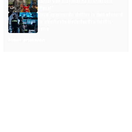
komst van historische dramaserie:
"Yess!"
Deze spannende thriller is met afstand
de allerbeste Nederlandse Netflix-
serie
Meer artikelen