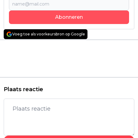
Abonneren
Voeg toe als voorkeursbron op Google
Vorig artikel
Volgend artikel
Netflix deelt officiële
Nieuwe 'The
trailer van nieuwe
Handmaid’s Tale'-serie
true crime-docu
'The Testaments'
'Maternal Instinct'
krijgt een tweede
seizoen
Plaats reactie