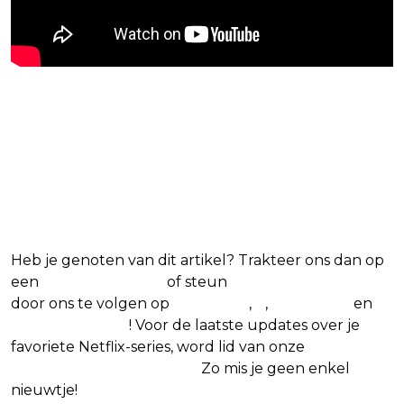
Blijf op de hoogte van jouw
favoriete Netflix-films en -
series
Heb je genoten van dit artikel? Trakteer ons dan op
een
(virtuele) koffie
of steun
The Nerd Shepherd
door ons te volgen op
Facebook
,
X
,
Instagram
en
Google Nieuws
! Voor de laatste updates over je
favoriete Netflix-series, word lid van onze
Alles over
Netflix Facebook-groep.
Zo mis je geen enkel
nieuwtje!