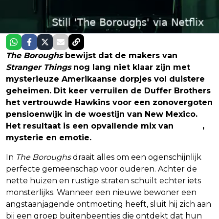
The Boroughs
bewijst dat de makers van
Stranger Things
nog lang niet klaar zijn met
mysterieuze Amerikaanse dorpjes vol duistere
geheimen. Dit keer verruilen de Duffer Brothers
het vertrouwde Hawkins voor een zonovergoten
pensioenwijk in de woestijn van New Mexico.
Het resultaat is een opvallende mix van
horror
,
mysterie en emotie.
In
The Boroughs
draait alles om een ogenschijnlijk
perfecte gemeenschap voor ouderen. Achter de
nette huizen en rustige straten schuilt echter iets
monsterlijks. Wanneer een nieuwe bewoner een
angstaanjagende ontmoeting heeft, sluit hij zich aan
bij een groep buitenbeentjes die ontdekt dat hun