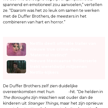
spannend en emotioneel zou aanvoelen,” vertellen
ze. “Daarom was het zo leuk om samen te werken
met de Duffer Brothers, de meesters in het
combineren van hart en horror.”
Lees ook
Netflix deelt officiële trailer van
nieuwe true crime-docu
'Maternal Instinct'
Nieuwe Mexicaanse thrillerserie
trekt wereldwijd miljoenen
Netflix-kijkers
De Duffer Brothers zelf zien duidelijke
overeenkomsten met hun
Netflix
-hit. “De helden in
The Boroughs
zijn misschien wat ouder dan de
kinderen uit
Stranger Things
, maar het zijn opnieuw