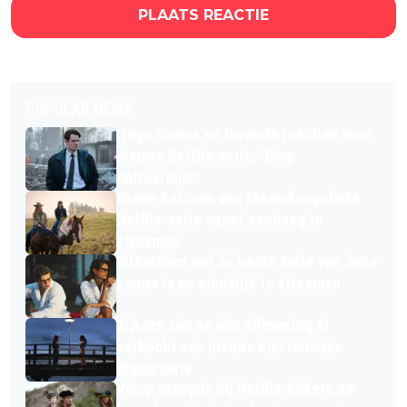
PLAATS REACTIE
POPULAR NEWS
Hoge scores en lovende reacties voor
nieuwe Netflix-serie: "Diep
ontroerend!"
Nieuw seizoen van razend populaire
Netflix-serie vanaf vandaag te
streamen
Misschien wel dé beste serie van deze
zomer is nu eindelijk te streamen
Kijkers zijn na één aflevering al
verkocht aan nieuwe mysterieuze
dramaserie
Volop vreugde bij Netflix-kijkers na