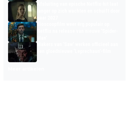
Afsluiting van epische Netflix-hit laat
langer op zich wachten en schuift door
naar 2027
Bioscoopfilm weer érg populair op
Netflix na release van nieuwe 'Spider-
Man'
Makers van 'Saw' werken officieel aan
een gloednieuwe 'Leprechaun'-film
Meer artikelen