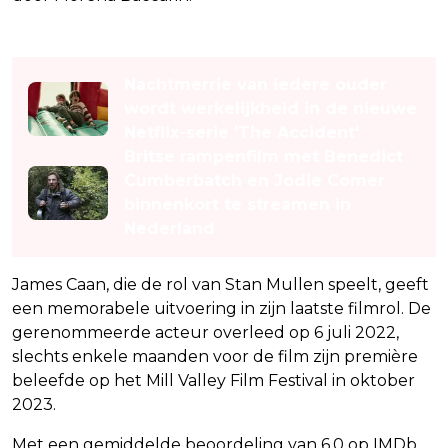
Lees ook
Nachtmerrie van iedere ouder
wordt werkelijkheid in de nieuwe
Netflix-serie 'The Accident'
Britse rampenfilm met Benedict
Cumberbatch en Jodie Comer
binnenkort te streamen in
Nederland
James Caan, die de rol van Stan Mullen speelt, geeft
een memorabele uitvoering in zijn laatste filmrol. De
gerenommeerde acteur overleed op 6 juli 2022,
slechts enkele maanden voor de film zijn première
beleefde op het Mill Valley Film Festival in oktober
2023.
Met een gemiddelde beoordeling van 6,0 op IMDb