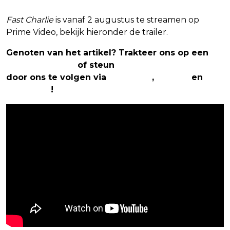
Fast Charlie
is vanaf 2 augustus te streamen op
Prime Video, bekijk hieronder de trailer.
Genoten van het artikel? Trakteer ons op een
(virtuele) koffie
of steun
The Nerd Shepherd
door ons te volgen via
Facebook
,
Twitter
en
Instagram
!