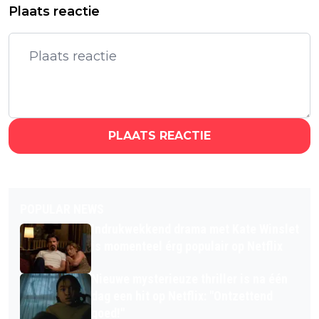
Plaats reactie
PLAATS REACTIE
POPULAR NEWS
Indrukwekkend drama met Kate Winslet
is momenteel érg populair op Netflix
Nieuwe mysterieuze thriller is na één
dag een hit op Netflix: "Ontzettend
goed!"