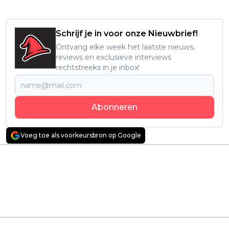
Schrijf je in voor onze Nieuwbrief!
Ontvang elke week het laatste nieuws,
reviews en exclusieve interviews
rechtstreeks in je inbox!
Abonneren
Voeg toe als voorkeursbron op Google
Vorig artikel
Volgend artikel
Peter Dinklage is een
Waargebeurde
doorgewinterde
dramafilm over
premiejager in de
Donald Trump's
trailer van 'The
running mate J.D.
Thicket'
Vance trekt veel
bekijks op Netflix