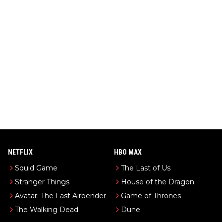
NETFLIX
HBO MAX
Squid Game
The Last of Us
Stranger Things
House of the Dragon
Avatar: The Last Airbender
Game of Thrones
The Walking Dead
Dune