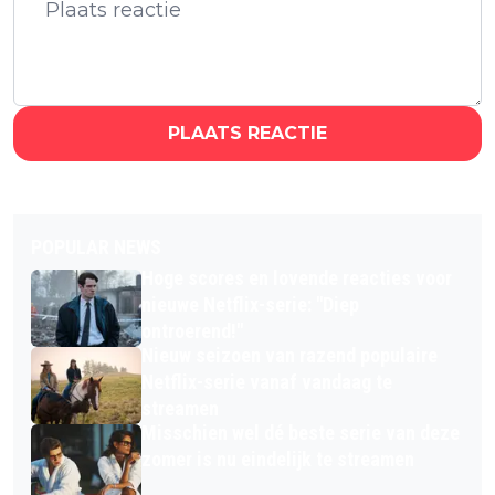
PLAATS REACTIE
POPULAR NEWS
Hoge scores en lovende reacties voor
nieuwe Netflix-serie: "Diep
ontroerend!"
Nieuw seizoen van razend populaire
Netflix-serie vanaf vandaag te
streamen
Misschien wel dé beste serie van deze
zomer is nu eindelijk te streamen