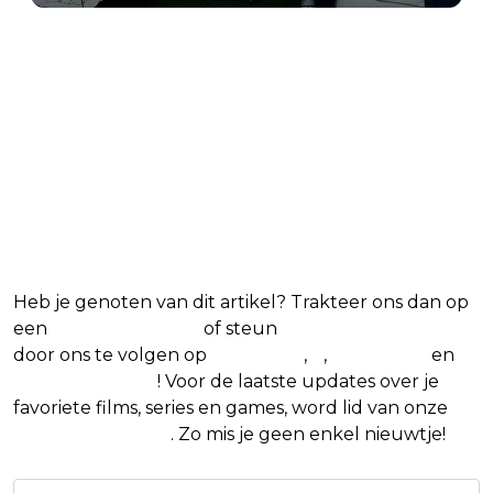
1:44 AM · Nov 5, 2024
1.3K
Reply
Copy link
Read 19 replies
Blijf op de hoogte van jouw favoriete films
en series
Heb je genoten van dit artikel? Trakteer ons dan op
een
(virtuele) koffie
of steun
The Nerd Shepherd
door ons te volgen op
Facebook
,
X
,
Instagram
en
Google Nieuws
! Voor de laatste updates over je
favoriete films, series en games, word lid van onze
Facebook-groep
. Zo mis je geen enkel nieuwtje!