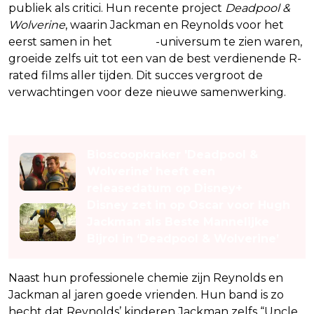
publiek als critici. Hun recente project
Deadpool &
Wolverine
, waarin Jackman en Reynolds voor het
eerst samen in het
Marvel
-universum te zien waren,
groeide zelfs uit tot een van de best verdienende R-
rated films aller tijden. Dit succes vergroot de
verwachtingen voor deze nieuwe samenwerking.
Lees ook
Bioscoopkraker 'Deadpool &
Wolverine' heeft een
releasedatum op Disney+
Disney zet in op Oscar voor Hugh
Jackman als Beste Mannelijke
Bijrol in ‘Deadpool & Wolverine’
Naast hun professionele chemie zijn Reynolds en
Jackman al jaren goede vrienden. Hun band is zo
hecht dat Reynolds’ kinderen Jackman zelfs “Uncle