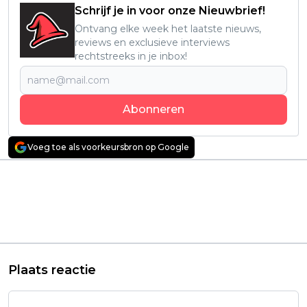
Schrijf je in voor onze Nieuwbrief!
Ontvang elke week het laatste nieuws,
reviews en exclusieve interviews
rechtstreeks in je inbox!
Abonneren
Voeg toe als voorkeursbron op Google
Vorig artikel
Volgend artikel
Horrorgame 'Unholy'
Warner Bros. werkt
brengt een
met hoogste prioriteit
apocalyptische sfeer
aan een vervolg op
in een visueel
'Hogwarts Legacy'
verbluffende wereld
Plaats reactie