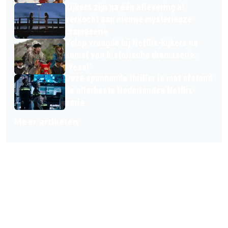
Kijkers zijn na één aflevering al
verkocht aan nieuwe mysterieuze
dramaserie
Volop vreugde bij Netflix-kijkers na
komst van historische dramaserie:
"Yess!"
Deze spannende thriller is met afstand
de allerbeste Nederlandse Netflix-
serie
Meer artikelen