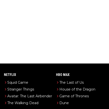
NETFLIX
HBO MAX
Squid Game
The Last of Us
Stranger Things
House of the Dragon
Avatar: The Last Airbender
Game of Thrones
The Walking Dead
Dune