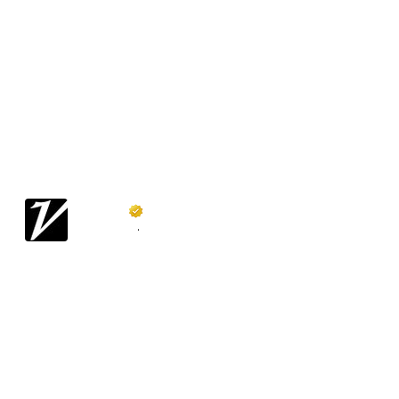
Variety
@
Variety
·
Follow
After the record-breaking success of 
#DeadpoolandWolverine
, Ryan 
Reynolds and Hugh Jackman fans have 
something new to look forward to. 
Reynolds is working on a film — 
unrelated to Marvel — which will have 
him teaming up again with co-star 