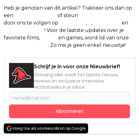
Heb je genoten van dit artikel? Trakteer ons dan op
een
(virtuele) koffie
of steun
The Nerd Shepherd
door ons te volgen op
Facebook
,
X
,
Instagram
en
Google Nieuws
! Voor de laatste updates over je
favoriete films,
series
en games, word lid van onze
Facebook-groep
. Zo mis je geen enkel nieuwtje!
Schrijf je in voor onze Nieuwbrief!
Ontvang elke week het laatste nieuws,
reviews en exclusieve interviews
rechtstreeks in je inbox!
Abonneren
Voeg toe als voorkeursbron op Google
Vorig artikel
Volgend artikel