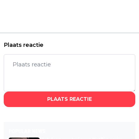
Keert dé beste
Iconische horrorfilm
Netflix-serie ooit dan
'Saw' van James Wan
tóch terug? "Goed
is nu volledig gratis te
nieuws in het nieuwe
streamen
jaar!"
Plaats reactie
PLAATS REACTIE
POPULAR NEWS