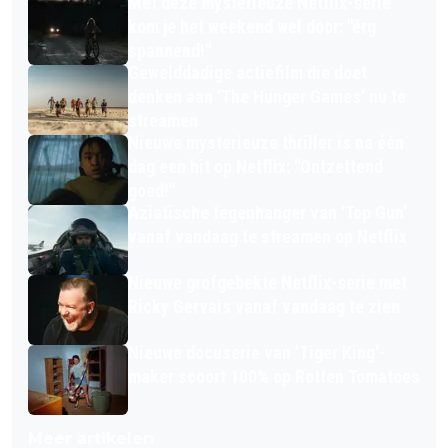
Met deze mysterieuze Netflix-serie
kom je het weekend wel door: "érg
spannend!"
Gewelddadige actiefilm die doet
denken aan 'The Hunger Games' nu te
streamen
Nieuwe mysterieuze thriller is na één
dag een hit op Netflix: "Ontzettend
goed!"
Aziatische tegenhanger van 'Top Gun'
vanaf vandaag te streamen op Netflix
Nieuwe grofgebekte Netflix-serie met
Ricky Gervais vanaf vandaag te zien
Nieuwe docuserie van 'Tiger King'-
maker scoort 100% op Rotten Tomatoes
Meer artikelen