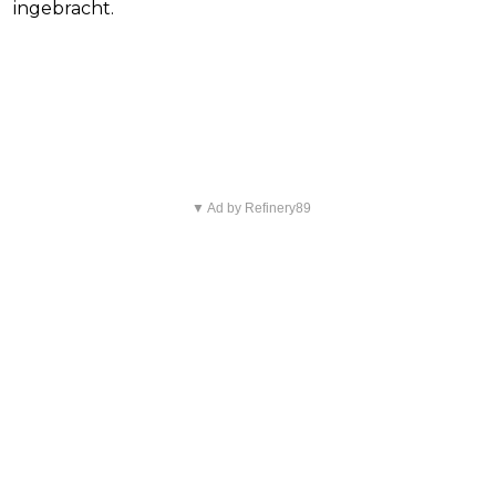
ingebracht.
Blijf op de hoogte van jouw
favoriete films en series
▼ Ad by Refinery89