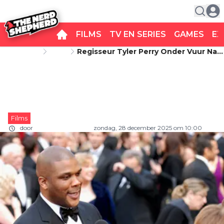
FILMS
TV EN SERIES
GAMES
EX
Startpagina
Films
Regisseur Tyler Perry Onder Vuur Na
Regisseur Tyler Perry onder vuur
Nieuwe Beschuldigd Van Seksueel
Misbruik
na nieuwe beschuldigd van
seksueel misbruik
Films
door
Carlo van Remortel
zondag, 28 december 2025 om 10:00