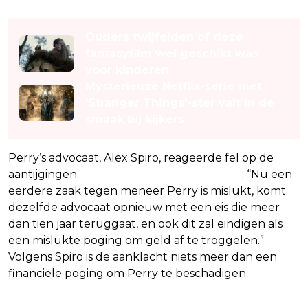
Lees ook
Ouders twijfelden of deze
fantasyfilm wel geschikt was
voor kinderen
Mysterieuze Netflix-serie met
'Stranger Things'-ster valt in de
smaak bij kijkers
Perry’s advocaat, Alex Spiro, reageerde fel op de
aantijgingen.
In een verklaring stelde hij
: “Nu een
eerdere zaak tegen meneer Perry is mislukt, komt
dezelfde advocaat opnieuw met een eis die meer
dan tien jaar teruggaat, en ook dit zal eindigen als
een mislukte poging om geld af te troggelen.”
Volgens Spiro is de aanklacht niets meer dan een
financiële poging om Perry te beschadigen.