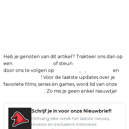
Blijf op de hoogte van jouw favoriete films
en series
Heb je genoten van dit artikel? Trakteer ons dan op
een
(virtuele) koffie
of steun
The Nerd Shepherd
door ons te volgen op
Facebook
,
X
,
Instagram
en
Google Nieuws
! Voor de laatste updates over je
favoriete films, series en games, word lid van onze
Facebook-groep
. Zo mis je geen enkel nieuwtje!
Schrijf je in voor onze Nieuwbrief!
Ontvang elke week het laatste nieuws,
reviews en exclusieve interviews