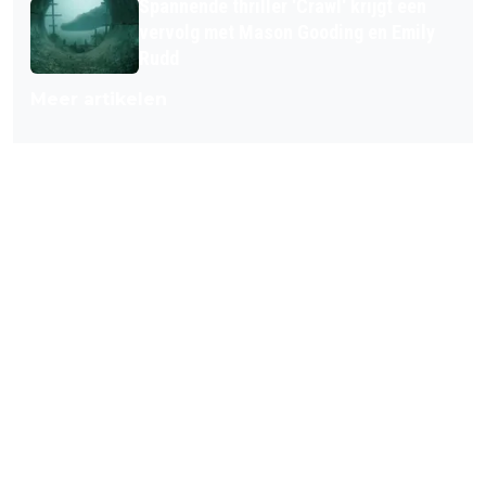
Spannende thriller 'Crawl' krijgt een
vervolg met Mason Gooding en Emily
Rudd
Meer artikelen