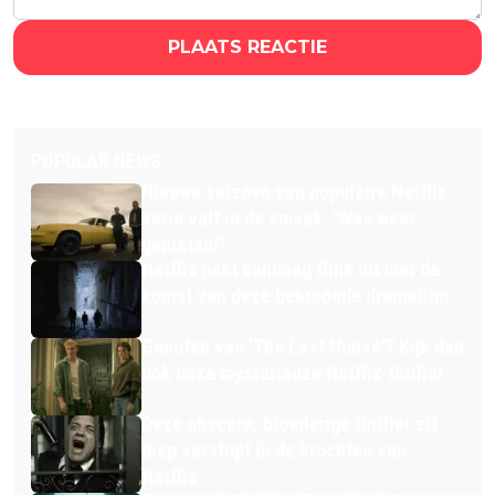
PLAATS REACTIE
POPULAR NEWS
Nieuwe seizoen van populaire Netflix-
serie valt in de smaak: "Was weer
genieten!"
Netflix pakt vandaag flink uit met de
komst van deze bekroonde dramafilm
Genoten van 'The Last House'? Kijk dan
ook deze mysterieuze Netflix-thriller
Deze obscure, bloederige thriller zit
diep verstopt in de krochten van
Netflix