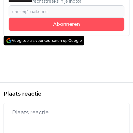
rechtstreeks in je inbox!
Abonneren
Voeg toe als voorkeursbron op Google
Vorig artikel
Volgend artikel
Deze unieke Netflix-
'Together' Trailer:
serie kijk je
Romantiek ontspoort
achterstevoren, in
in angstaanjagende
normale volgorde óf
body-horrorfilm
volledig door elkaar
Plaats reactie