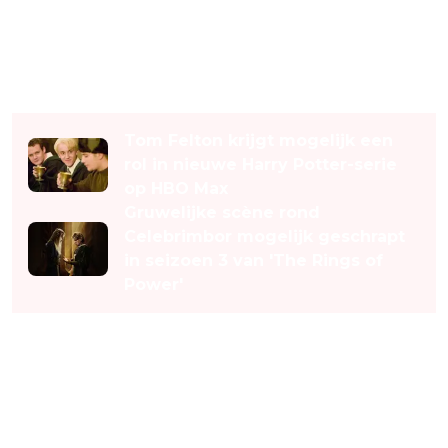
Lees ook
Tom Felton krijgt mogelijk een
rol in nieuwe Harry Potter-serie
op HBO Max
Gruwelijke scène rond
Celebrimbor mogelijk geschrapt
in seizoen 3 van 'The Rings of
Power'
Een gewelddadige reis naar
bevrijding