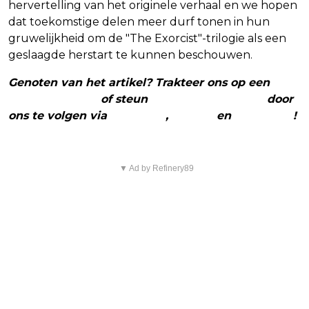
hervertelling van het originele verhaal en we hopen
dat toekomstige delen meer durf tonen in hun
gruwelijkheid om de "The Exorcist"-trilogie als een
geslaagde herstart te kunnen beschouwen.
Genoten van het artikel? Trakteer ons op een
(virtuele) koffie
of steun
The Nerd Shepherd
door
ons te volgen via
Facebook
,
Twitter
en
Instagram
!
▼ Ad by Refinery89