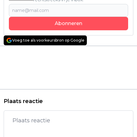
Abonneren
Voeg toe als voorkeursbron op Google
Vorig artikel
Volgend artikel
Ongeluk Prinses
Nieuwe South Park-
Diana als tragisch
special zaagt Disney,
middelpunt in nieuwe
Kathleen Kennedy en
trailer van "The
Woke-Hollywood
Crown"
genadeloos
doormidden
Plaats reactie