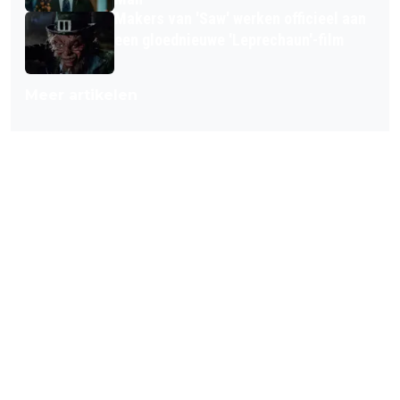
Makers van 'Saw' werken officieel aan
een gloednieuwe 'Leprechaun'-film
Meer artikelen