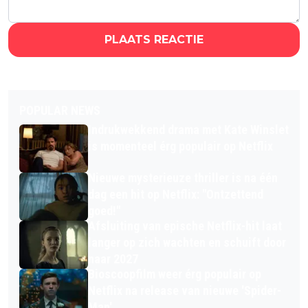
PLAATS REACTIE
POPULAR NEWS
Indrukwekkend drama met Kate Winslet
is momenteel érg populair op Netflix
Nieuwe mysterieuze thriller is na één
dag een hit op Netflix: "Ontzettend
goed!"
Afsluiting van epische Netflix-hit laat
langer op zich wachten en schuift door
naar 2027
Bioscoopfilm weer érg populair op
Netflix na release van nieuwe 'Spider-
Man'