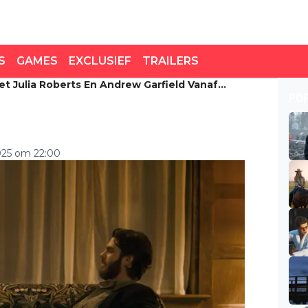
S
GAMES
EXCLUSIEF
TRAILERS
et Julia Roberts En Andrew Garfield Vanaf
t Julia Roberts en
PO
daag te zien
025 om 22:00