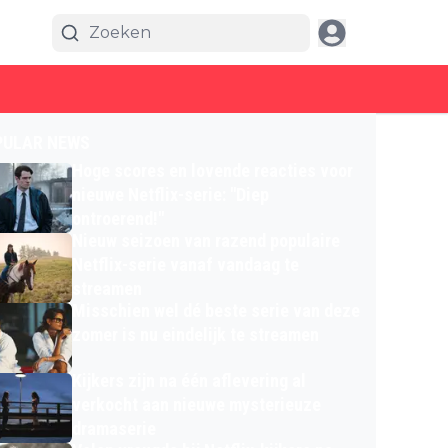
PULAR NEWS
Hoge scores en lovende reacties voor
nieuwe Netflix-serie: "Diep
ontroerend!"
Nieuw seizoen van razend populaire
Netflix-serie vanaf vandaag te
streamen
Misschien wel dé beste serie van deze
zomer is nu eindelijk te streamen
Kijkers zijn na één aflevering al
verkocht aan nieuwe mysterieuze
dramaserie