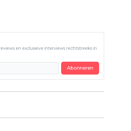
eviews en exclusieve interviews rechtstreeks in
Abonneren
Volgend artikel
Nieuw Deens drama onder de
Spaanse zon: Netflix deelt nieuwe
beelden van 'Mango'