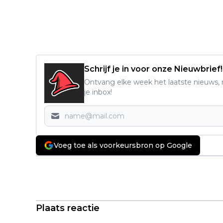
Schrijf je in voor onze Nieuwbrief!
Ontvang elke week het laatste nieuws, r
je inbox!
Voeg toe als voorkeursbron op Google
Vorig artikel
Mysterieuze thrillerserie maakt érg
veel indruk: "véél beter dan de
gemiddelde Netflix-serie!"
Plaats reactie