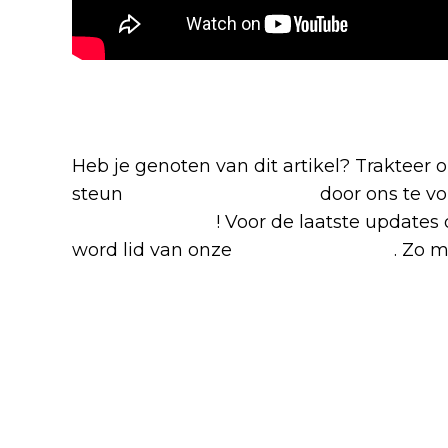
Blijf op de hoogte van jouw favo
Heb je genoten van dit artikel? Trakteer
steun
The Nerd Shepherd
door ons te v
Google Nieuws
! Voor de laatste updates 
word lid van onze
Facebook-groep
. Zo m