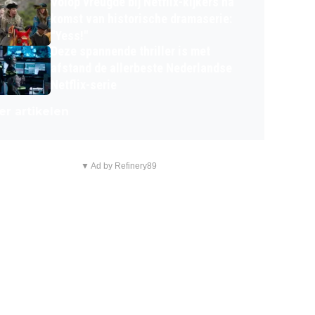
Volop vreugde bij Netflix-kijkers na
komst van historische dramaserie:
"Yess!"
Deze spannende thriller is met
afstand de allerbeste Nederlandse
Netflix-serie
r artikelen
▼ Ad by Refinery89