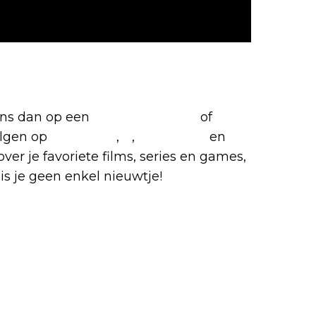
riete films en series
 ons dan op een
(virtuele) koffie
of
olgen op
Facebook
,
X
,
Instagram
en
over je favoriete films, series en games,
is je geen enkel nieuwtje!