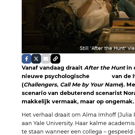
Vanaf vandaag draait
After the Hunt
in 
nieuwe psychologische
thriller
van de I
(
Challengers
,
Call Me by Your Name
). M
scenario van debuterend scenarist Nora 
makkelijk vermaak, maar op ongemak.
Het verhaal draait om Alma Imhoff (Julia
aan Yale University. Haar kalme academi
te staan wanneer een collega – gespeeld 