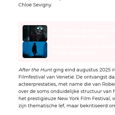
Chloë Sevigny.
Lees ook
Jim Carrey in gesprek voor h
'The Jetsons'-bioscoopfilm
Angel Studios onthult traile
'Young Washington'
After the Hunt
ging eind augustus 2025 i
Filmfestival van Venetië. De ontvangst daa
acteerprestaties, met name die van Robe
over de soms onduidelijke structuur van 
het prestigieuze New York Film Festival
zijn thematische lef, maar bekritiseerd 