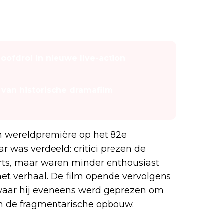
oofdrol in nieuwe live-action
r van historische dramafilm
n wereldpremière op het 82e
r was verdeeld: critici prezen de
rts, maar waren minder enthousiast
het verhaal. De film opende vervolgens
, waar hij eveneens werd geprezen om
om de fragmentarische opbouw.