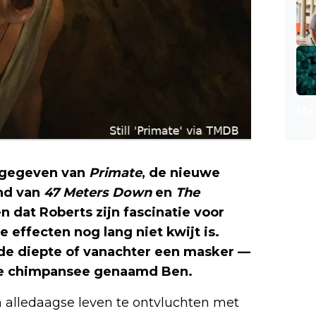
Mee
rijgegeven van
Primate
, de nieuwe
end van
47 Meters Down
en
The
ien dat Roberts zijn fascinatie voor
 effecten nog lang niet kwijt is.
 de diepte of vanachter een masker —
me chimpansee genaamd Ben.
 alledaagse leven te ontvluchten met