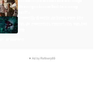
Australische dramaserie met Hugo
Weaving is binnenkort te zien op
Netflix
Gruwelijk dieet is de basis voor één
van de vreemdste horrorfilms van het
jaar
r artikelen
▼ Ad by Refinery89