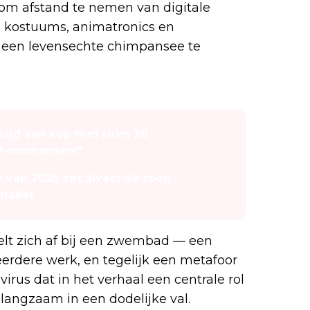
 om afstand te nemen van digitale
n kostuums, animatronics en
 een levensechte chimpansee te
wijd aan kop met ruim 20
wtf-momenten!"
 van 2025 zet alvast de toon
trailer
lt zich af bij een zwembad — een
eerdere werk, en tegelijk een metafoor
virus dat in het verhaal een centrale rol
t langzaam in een dodelijke val.