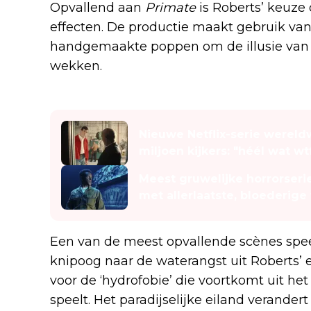
Opvallend aan
Primate
is Roberts’ keuze
effecten. De productie maakt gebruik va
handgemaakte poppen om de illusie van
wekken.
Lees ook
Nieuwe Netflix-serie wereld
miljoen kijkers: "héél wat 
Meest gruwelijke horrorserie
met allerlaatste, bloederige 
Een van de meest opvallende scènes spee
knipoog naar de waterangst uit Roberts’ 
voor de ‘hydrofobie’ die voortkomt uit het 
speelt. Het paradijselijke eiland verander