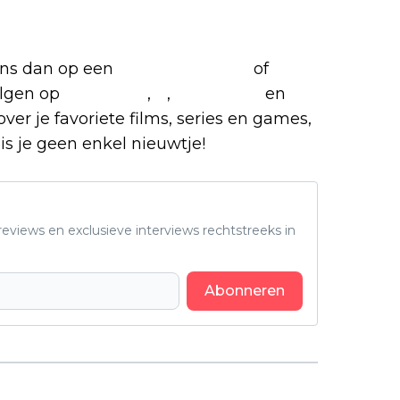
 ons dan op een
(virtuele) koffie
of
olgen op
Facebook
,
X
,
Instagram
en
over je favoriete films, series en games,
is je geen enkel nieuwtje!
eviews en exclusieve interviews rechtstreeks in
Abonneren
Volgend artikel
Taylor Kitsch blaast kijkers omver