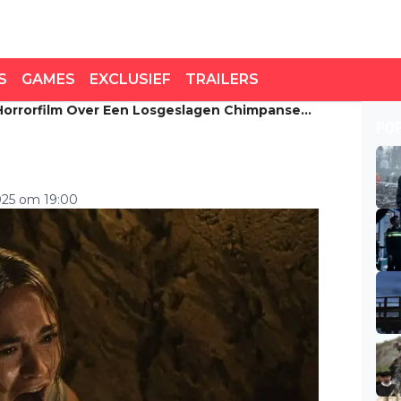
S
GAMES
EXCLUSIEF
TRAILERS
e Horrorfilm Over Een Losgeslagen Chimpansee
orrorfilm over een
PO
naf januari te zien
025 om 19:00