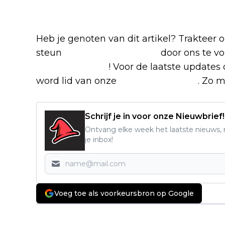
Heb je genoten van dit artikel? Trakteer
steun
The Nerd Shepherd
door ons te v
Google Nieuws
! Voor de laatste updates 
word lid van onze
Facebook-groep
. Zo m
Schrijf je in voor onze Nieuwbrief!
Ontvang elke week het laatste nieuws, r
je inbox!
Voeg toe als voorkeursbron op Google
Vorig artikel
Nieuwe Netflix-serie met Liev