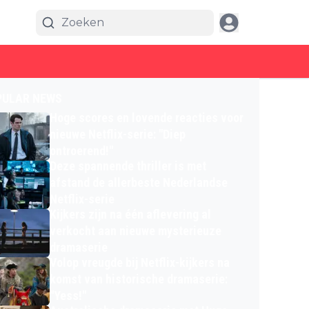
PULAR NEWS
Hoge scores en lovende reacties voor
nieuwe Netflix-serie: "Diep
ontroerend!"
Deze spannende thriller is met
afstand de allerbeste Nederlandse
Netflix-serie
Kijkers zijn na één aflevering al
verkocht aan nieuwe mysterieuze
dramaserie
Volop vreugde bij Netflix-kijkers na
komst van historische dramaserie:
"Yess!"