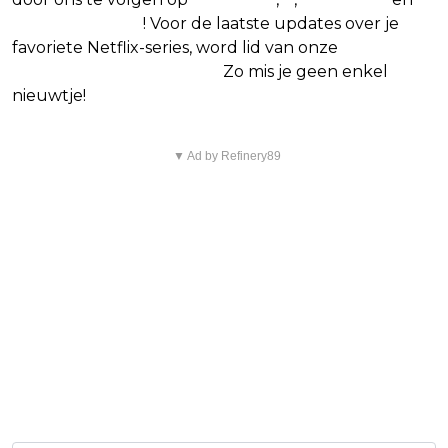
Google Nieuws
! Voor de laatste updates over je
favoriete Netflix-series, word lid van onze
Alles over
Netflix Facebook-groep
.
Zo mis je geen enkel
nieuwtje!
▼ Ad by Refinery89