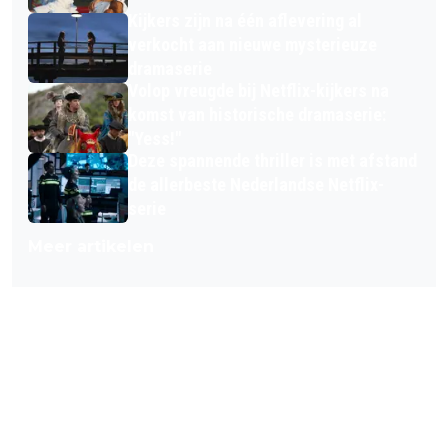
Kijkers zijn na één aflevering al
verkocht aan nieuwe mysterieuze
dramaserie
Volop vreugde bij Netflix-kijkers na
komst van historische dramaserie:
"Yess!"
Deze spannende thriller is met afstand
de allerbeste Nederlandse Netflix-
serie
Meer artikelen