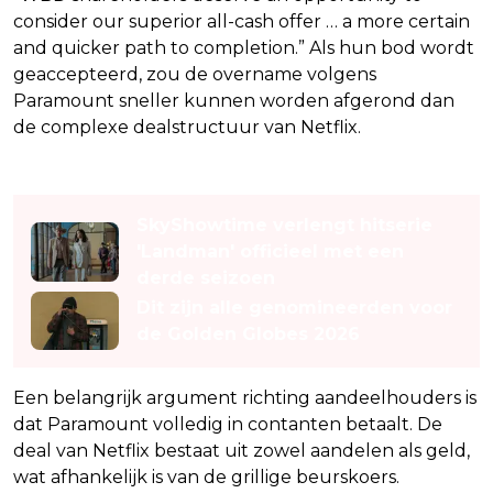
consider our superior all-cash offer … a more certain
and quicker path to completion.” Als hun bod wordt
geaccepteerd, zou de overname volgens
Paramount sneller kunnen worden afgerond dan
de complexe dealstructuur van Netflix.
Lees ook
SkyShowtime verlengt hitserie
'Landman' officieel met een
derde seizoen
Dit zijn alle genomineerden voor
de Golden Globes 2026
Een belangrijk argument richting aandeelhouders is
dat Paramount volledig in contanten betaalt. De
deal van Netflix bestaat uit zowel aandelen als geld,
wat afhankelijk is van de grillige beurskoers.