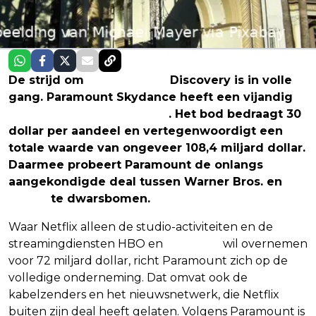
De strijd om
Warner Bros.
Discovery is in volle
gang. Paramount Skydance heeft een vijandig
overnamebod gelanceerd
. Het bod bedraagt 30
dollar per aandeel en vertegenwoordigt een
totale waarde van ongeveer 108,4 miljard dollar.
Daarmee probeert Paramount de onlangs
aangekondigde deal tussen Warner Bros. en
Netflix
te dwarsbomen.
Waar Netflix alleen de studio-activiteiten en de
streamingdiensten HBO en
HBO Max
wil overnemen
voor 72 miljard dollar, richt Paramount zich op de
volledige onderneming. Dat omvat ook de
kabelzenders en het nieuwsnetwerk, die Netflix
buiten zijn deal heeft gelaten. Volgens Paramount is