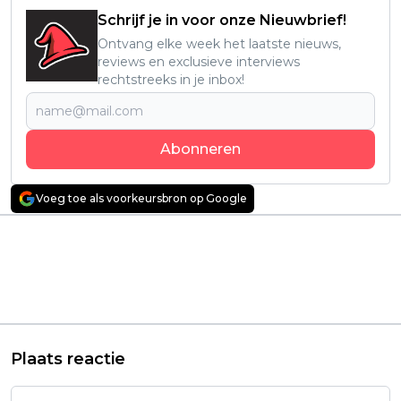
Schrijf je in voor onze Nieuwbrief!
Ontvang elke week het laatste nieuws,
reviews en exclusieve interviews
rechtstreeks in je inbox!
Abonneren
Voeg toe als voorkeursbron op Google
Vorig artikel
Volgend artikel
SkyShowtime
Populaire dramaserie
verlengt hitserie
met 8,3 op IMDb
'Landman' officieel
verdwijnt binnenkort
met een derde
van Netflix
seizoen
Plaats reactie