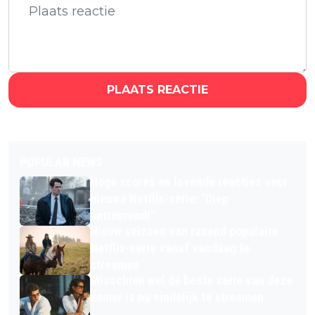
PLAATS REACTIE
POPULAR NEWS
Hoge scores en lovende reacties voor
nieuwe Netflix-serie: "Diep
ontroerend!"
Nieuw seizoen van razend populaire
Netflix-serie vanaf vandaag te
streamen
Misschien wel dé beste serie van deze
zomer is nu eindelijk te streamen