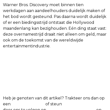
Warner Bros. Discovery moet binnen tien
werkdagen aan aandeelhouders duidelijk maken of
het bod wordt gesteund. Pas daarna wordt duidelijk
of er een biedingsstrijd ontstaat die Hollywood
maandenlang kan bezighouden. Eén ding staat vast:
deze overnamestrijd draait niet alleen om geld, maar
ook om de toekomst van de wereldwijde
entertainmentindustrie.
Blijf op de hoogte van jouw
favoriete Netflix-films en -
series
Heb je genoten van dit artikel? Trakteer ons dan op
een
(virtuele) koffie
of steun
The Nerd Shepherd
door ons te volgen op
Facebook
,
X
,
Instagram
en