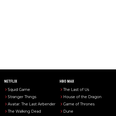
NETFLIX
HBO MAX
Squid Game
The Last of Us
Stranger Things
House of the Dragon
Avatar: The Last Airbender
Game of Thrones
The Walking Dead
Dune