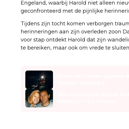
Engeland, waarbij Harold niet alleen n
geconfronteerd met de pijnlijke herinneri
Tijdens zijn tocht komen verborgen traum
herinneringen aan zijn overleden zoon Dav
voor stap ontdekt Harold dat zijn wandel
te bereiken, maar ook om vrede te sluiten
Lees ook
Einde van nieuwe Spaanse Ne
Woman' uitgelegd
Wie vermoordde Rachel Nicke
Netflix-hit 'The Witness'
83 procent op Rotten Toma