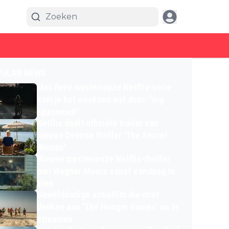
PULAR NEWS
Met deze mysterieuze Netflix-serie
kom je het weekend wel door: "érg
spannend!"
Netflix deelt officiële trailer van
nieuwe Deense thriller 'The Secret
Woman'
Nieuwe mysterieuze Netflix-thriller
met Wagner Moura vanaf vandaag te
zien
Gewelddadige actiefilm die doet
denken aan 'The Hunger Games' nu te
streamen