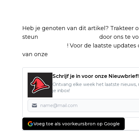
-series
Heb je genoten van dit artikel? Trakteer
steun
The Nerd Shepherd
door ons te v
Google Nieuws
! Voor de laatste updates o
van onze
Alles over Netflix Facebook-g
Schrijf je in voor onze Nieuwbrief!
Ontvang elke week het laatste nieuws, r
je inbox!
Voeg toe als voorkeursbron op Google
Vorig artikel