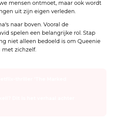
ieuwe mensen ontmoet, maar ook wordt
ngen uit zijn eigen verleden.
a's naar boven. Vooral de
id spelen een belangrijke rol. Stap
ing niet alleen bedoeld is om Queenie
 met zichzelf.
tflix-thriller 'The Marked
ll? Dit is het verhaal achter
toes