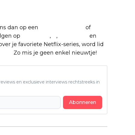
 ons dan op een
(virtuele) koffie
of
olgen op
Facebook
,
X
,
Instagram
en
ver je favoriete Netflix-series, word lid
roep.
Zo mis je geen enkel nieuwtje!
eviews en exclusieve interviews rechtstreeks in
Abonneren
Volgend artikel