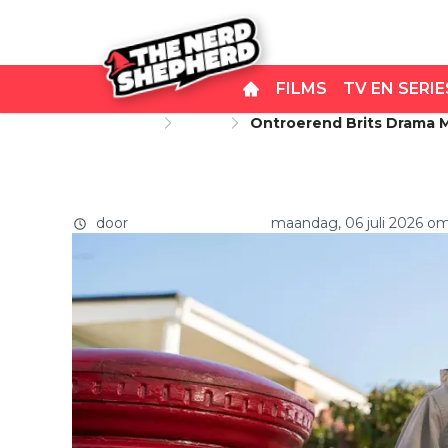
FILMS
TV EN SERIE
Startpagina
Films
Ontroerend Brits Drama Ma
Ontroerend Brits drama ma
"Prachtig!"
Netflix-kijkers: "Prachtig!"
door
Carlo van Remortel
maandag, 06 juli 2026 o