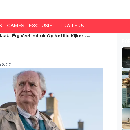
S
GAMES
EXCLUSIEF
TRAILERS
akt Érg Veel Indruk Op Netflix-Kijkers:
akt érg veel indruk op
PO
m 8:00