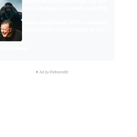
Aziatische tegenhanger van 'Top Gun'
vanaf vandaag te streamen op Netflix
Nieuwe grofgebekte Netflix-serie met
Ricky Gervais vanaf vandaag te zien
r artikelen
▼ Ad by Refinery89