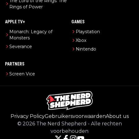
The Lord of the Rings: The
Rings of Power
APPLE TV+
GAMES
Monarch: Legacy of
Playstation
Monsters
Xbox
Severance
Nintendo
PARTNERS
Screen Vice
Privacy Policy
Gebruikersvoorwaarden
About us
©
2026
The Nerd Shepherd
-
Alle rechten
voorbehouden