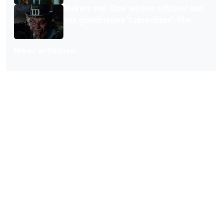
Makers van 'Saw' werken officieel aan
een gloednieuwe 'Leprechaun'-film
Meer artikelen