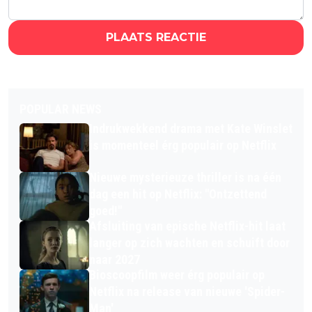
PLAATS REACTIE
POPULAR NEWS
Indrukwekkend drama met Kate Winslet
is momenteel érg populair op Netflix
Nieuwe mysterieuze thriller is na één
dag een hit op Netflix: "Ontzettend
goed!"
Afsluiting van epische Netflix-hit laat
langer op zich wachten en schuift door
naar 2027
Bioscoopfilm weer érg populair op
Netflix na release van nieuwe 'Spider-
Man'