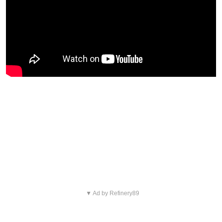
Blijf op de hoogte van jouw
favoriete Netflix-films en -
series
▼ Ad by Refinery89