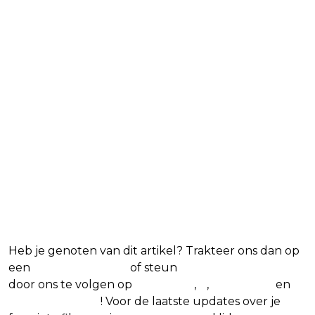
Blijf op de hoogte van jouw
favoriete films en series
Heb je genoten van dit artikel? Trakteer ons dan op
een
(virtuele) koffie
of steun
The Nerd Shepherd
door ons te volgen op
Facebook
,
X
,
Instagram
en
Google Nieuws
! Voor de laatste updates over je