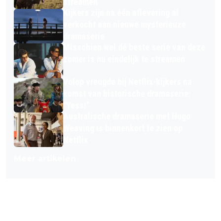
streamen
Kijkers zijn na één aflevering al
verkocht aan nieuwe mysterieuze
dramaserie
Misschien wel dé beste serie van deze
zomer is nu eindelijk te streamen
Volop vreugde bij Netflix-kijkers na
komst van historische dramaserie:
"Yess!"
Australische dramaserie met Hugo
Weaving is binnenkort te zien op
Netflix
Meer artikelen