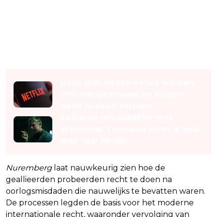
Lees ook
Deze drie Netflix-series worden
officieel geschrapt en krijgen
géén tweede seizoen
Keiharde misdaadfilm met
Waldemar Torenstra komt al héél
snel naar Netflix
Nuremberg
laat nauwkeurig zien hoe de
geallieerden probeerden recht te doen na
oorlogsmisdaden die nauwelijks te bevatten waren.
De processen legden de basis voor het moderne
internationale recht, waaronder vervolging van