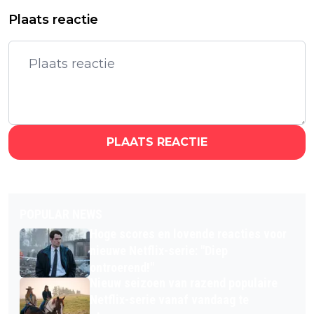
Plaats reactie
PLAATS REACTIE
POPULAR NEWS
Hoge scores en lovende reacties voor
nieuwe Netflix-serie: "Diep
ontroerend!"
Nieuw seizoen van razend populaire
Netflix-serie vanaf vandaag te