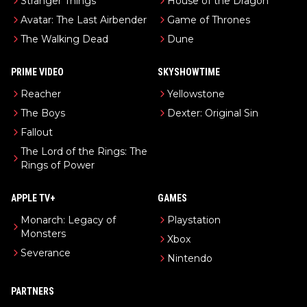
Stranger Things
House of the Dragon
Avatar: The Last Airbender
Game of Thrones
The Walking Dead
Dune
PRIME VIDEO
SKYSHOWTIME
Reacher
Yellowstone
The Boys
Dexter: Original Sin
Fallout
The Lord of the Rings: The
Rings of Power
APPLE TV+
GAMES
Monarch: Legacy of
Playstation
Monsters
Xbox
Severance
Nintendo
PARTNERS