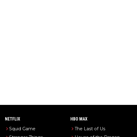
NETFLIX
HBO MAX
Squid Game
The Last of Us