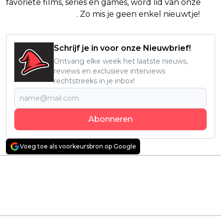
favoriete films, series en games, word lid van onze
Facebook-groep
. Zo mis je geen enkel nieuwtje!
Schrijf je in voor onze Nieuwbrief!
Ontvang elke week het laatste nieuws,
reviews en exclusieve interviews
rechtstreeks in je inbox!
Abonneren
Voeg toe als voorkeursbron op Google
Vorig artikel
Volgend artikel
Dit Netflix-drama met
Netflix deelt nog één
'Game of Thrones'-
laatste explosieve
acteur Nikolaj Coster-
trailer van nieuw
Waldau móét je zien
seizoen 'Stranger
Things'