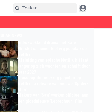
PULAR NEWS
Indrukwekkend drama met Kate
Winslet is momenteel érg populair op
Netflix
Afsluiting van epische Netflix-hit laat
langer op zich wachten en schuift door
naar 2027
Bioscoopfilm weer érg populair op
Netflix na release van nieuwe 'Spider-
Man'
Makers van 'Saw' werken officieel aan
een gloednieuwe 'Leprechaun'-film