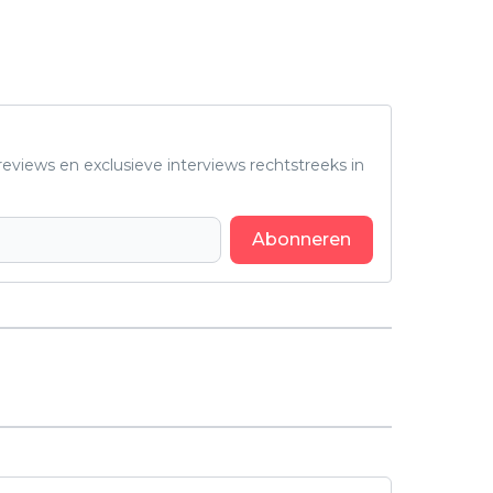
eviews en exclusieve interviews rechtstreeks in
Abonneren
Volgend artikel
Volgende project van 'Sinners'-
regisseur Ryan Coogler wordt 'The
X-Files'-reboot