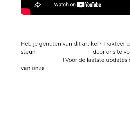
Blijf op de hoogte van jouw favoriete N
Heb je genoten van dit artikel? Trakteer
steun
The Nerd Shepherd
door ons te v
Google Nieuws
! Voor de laatste updates o
van onze
Alles over Netflix Facebook-g