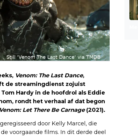
Mee
eeks,
Venom: The Last Dance
,
ft de streamingdienst zojuist
Tom Hardy in de hoofdrol als Eddie
om, rondt het verhaal af dat begon
Venom: Let There Be Carnage
(2021).
geregisseerd door Kelly Marcel, die
 de voorgaande films. In dit derde deel