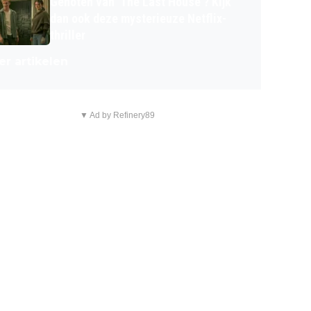
Genoten van 'The Last House'? Kijk
dan ook deze mysterieuze Netflix-
thriller
r artikelen
▼ Ad by Refinery89