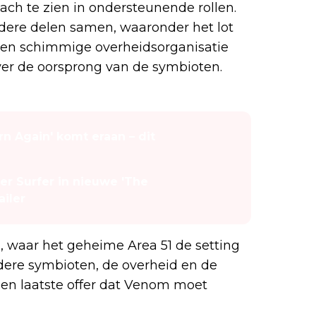
h te zien in ondersteunende rollen.
rdere delen samen, waaronder het lot
 een schimmige overheidsorganisatie
er de oorsprong van de symbioten.
rn Again' komt eraan – dit
lver Surfer in nieuwe 'The
ailer
a, waar het geheime Area 51 de setting
dere symbioten, de overheid en de
 een laatste offer dat Venom moet