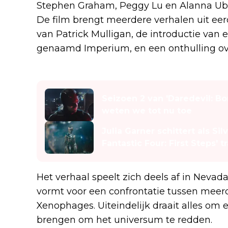
Stephen Graham, Peggy Lu en Alanna Ubac
De film brengt meerdere verhalen uit ee
van Patrick Mulligan, de introductie van
genaamd Imperium, en een onthulling ov
Lees ook
Seizoen 2 van 'Daredevil: Bo
weten we tot nu toe
Julia Garner schittert als Si
Fantastic Four: First Steps' tr
Het verhaal speelt zich deels af in Nevad
vormt voor een confrontatie tussen meer
Xenophages. Uiteindelijk draait alles om
brengen om het universum te redden.