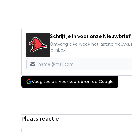
Schrijf je in voor onze Nieuwbrief!
Ontvang elke week het laatste nieuws, r
je inbox!
Voeg toe als voorkeursbron op Google
Vorig artikel
Recensie: 'iHostage' - Spannend,
beklemmend en verrassend raak
Plaats reactie