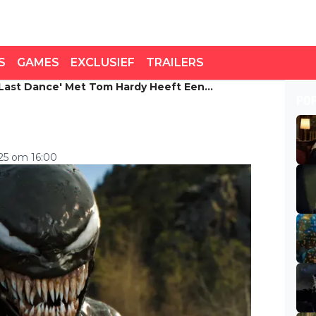
S
GAMES
EXCLUSIEF
TRAILERS
Last Dance' Met Tom Hardy Heeft Een
ast Dance' met Tom
PO
tum op Netflix
025 om 16:00