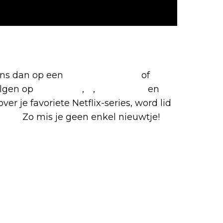
etflix-films en -series
 ons dan op een
(virtuele) koffie
of
olgen op
Facebook
,
X
,
Instagram
en
ver je favoriete Netflix-series, word lid
roep
.
Zo mis je geen enkel nieuwtje!