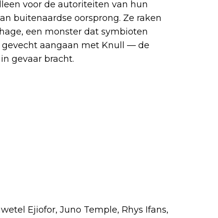
lleen voor de autoriteiten van hun
van buitenaardse oorsprong. Ze raken
phage, een monster dat symbioten
et gevecht aangaan met Knull — de
in gevaar bracht.
etel Ejiofor, Juno Temple, Rhys Ifans,