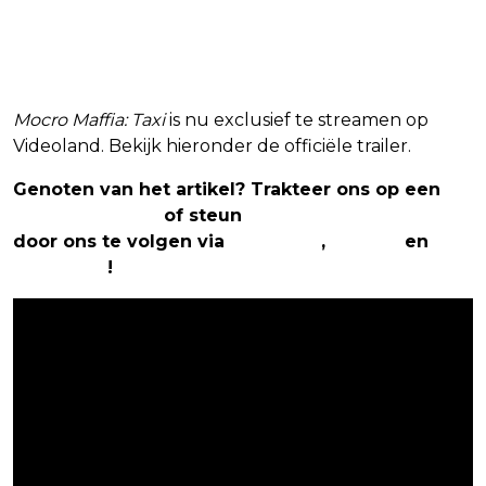
Mocro Maffia: Taxi
is nu exclusief te streamen op
Videoland. Bekijk hieronder de officiële trailer.
Genoten van het artikel? Trakteer ons op een
(virtuele) koffie
of steun
The Nerd Shepherd
door ons te volgen via
Facebook
,
Twitter
en
Instagram
!