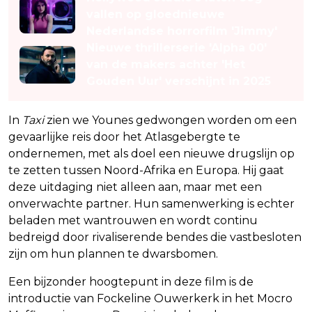
vallen op gloednieuwe
Nederlandse horrorfilm 'Jimmy'
Nieuwe thrillerserie 'Alpha 00'
van de makers achter 'Het
Gouden Uur' verschijnt in 2025
In
Taxi
zien we Younes gedwongen worden om een
gevaarlijke reis door het Atlasgebergte te
ondernemen, met als doel een nieuwe drugslijn op
te zetten tussen Noord-Afrika en Europa. Hij gaat
deze uitdaging niet alleen aan, maar met een
onverwachte partner. Hun samenwerking is echter
beladen met wantrouwen en wordt continu
bedreigd door rivaliserende bendes die vastbesloten
zijn om hun plannen te dwarsbomen.
Een bijzonder hoogtepunt in deze film is de
introductie van Fockeline Ouwerkerk in het Mocro