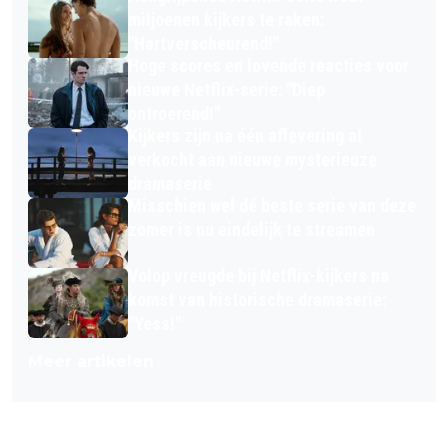
miljoenen kijkers te raken:
"Hartverscheurend!"
Hoge scores en lovende reacties voor
nieuwe Netflix-serie: "Diep
ontroerend!"
Kijkers zijn na één aflevering al
verkocht aan nieuwe mysterieuze
dramaserie
Misschien wel dé beste serie van deze
zomer is nu eindelijk te streamen
Volop vreugde bij Netflix-kijkers na
komst van historische dramaserie:
"Yess!"
Meer artikelen