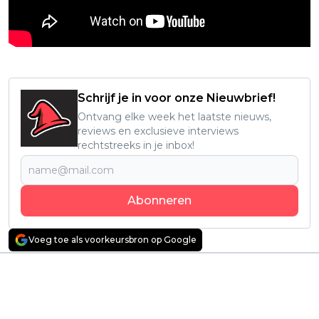
Schrijf je in voor onze Nieuwbrief!
Ontvang elke week het laatste nieuws,
reviews en exclusieve interviews
rechtstreeks in je inbox!
Abonneren
Voeg toe als voorkeursbron op Google
Vorig artikel
Volgend artikel
Britse rampenfilm
Recensie: 'Gunner' -
met Benedict
Kampeertrip loopt uit
Cumberbatch en
op een gevaarlijk kat-
Jodie Comer nu te
en-muis-spel