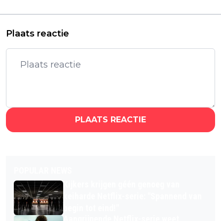
streamen
Plaats reactie
PLAATS REACTIE
POPULAR NEWS
Kijkers krijgen géén genoeg van
keiharde Netflix-serie: "Spannend van
begin tot eind!"
Aangrijpende Netflix-serie weet