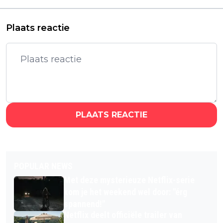
zich af in één kamer
beklemmend als deze
Plaats reactie
PLAATS REACTIE
POPULAR NEWS
Met deze mysterieuze Netflix-serie
kom je het weekend wel door: "érg
spannend!"
Netflix deelt officiële trailer van