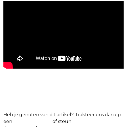
Blijf op de hoogte van jouw
favoriete films en series
Heb je genoten van dit artikel? Trakteer ons dan op
een
(virtuele) koffie
of steun
The Nerd Shepherd