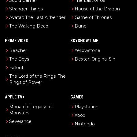
Squid Game
The Last of Us
Stranger Things
House of the Dragon
Avatar: The Last Airbender
Game of Thrones
The Walking Dead
Dune
PRIME VIDEO
SKYSHOWTIME
Reacher
Yellowstone
The Boys
Dexter: Original Sin
Fallout
The Lord of the Rings: The
Rings of Power
APPLE TV+
GAMES
Monarch: Legacy of
Playstation
Monsters
Xbox
Severance
Nintendo