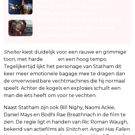
kom je zelden nog tegen:
"Compleet geschift!"
Videoland deelt eerste beelden
én releasedatum van nieuwe
dramaserie 'BASTA'
Shelter
kiest duidelijk voor een rauwe en grimmige
toon, met harde
actie
en een hoog tempo.
Tegelijkertijd lijkt het personage van Statham dit
keer meer emotionele bagage mee te dragen dan
de onverwoestbare vechtmachines die hij normaal
speelt. Achter de kogels en explosies schuilt een
man die iets heeft om voor te vechten.
Naast Statham zijn ook Bill Nighy, Naomi Ackie,
Daniel Mays en Bodhi Rae Breathnach in de film te
zien. De regie ligt in handen van Ric Roman Waugh,
bekend van actiefilms als
Snitch
en
Angel Has Fallen
.