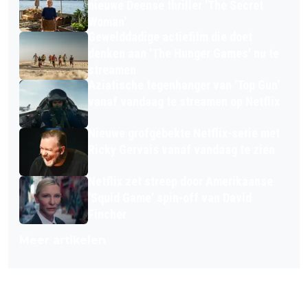
nieuwe Deense thriller 'The Secret
Woman'
Gewelddadige actiefilm die doet
denken aan 'The Hunger Games' nu te
streamen
Aziatische tegenhanger van 'Top Gun'
vanaf vandaag te streamen op Netflix
Nieuwe grofgebekte Netflix-serie met
Ricky Gervais vanaf vandaag te zien
Netflix zet streep door Amerikaanse
'Squid Game' spin-off van David
Fincher
Meer artikelen