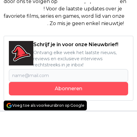
door ons te volgen op
Facebook
,
X
,
Instagram
en
Google Nieuws
! Voor de laatste updates over je
favoriete films, series en games, word lid van onze
Facebook-groep
. Zo mis je geen enkel nieuwtje!
Schrijf je in voor onze Nieuwbrief!
Ontvang elke week het laatste nieuws,
reviews en exclusieve interviews
rechtstreeks in je inbox!
Abonneren
Voeg toe als voorkeursbron op Google
Vorig artikel
Volgend artikel
Deze sci-fi scoort
Weinig Netflix-series
100% op Rotten
zijn zó gruwelijk,
Tomatoes en speelt
schokkend en