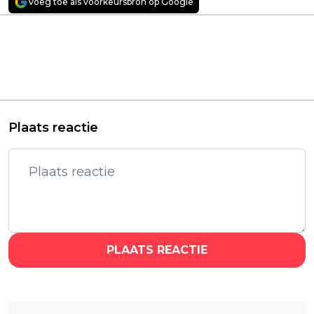
Voeg toe als voorkeursbron op Google
Vorig artikel
Volgend artikel
Nieuwe horrorfilm
Romantisch drama
van 'The Evil Dead'-
met Lucy Hale en Nat
maker Sam Raimi
Wolff vanaf vandaag
vanaf deze week te
te zien op Netflix
zien
Plaats reactie
PLAATS REACTIE