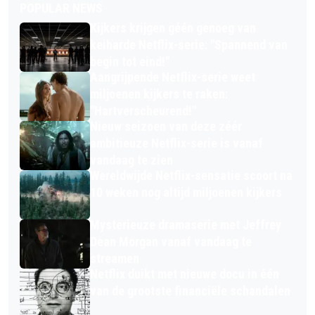
POPULAR NEWS
Kijkers krijgen géén genoeg van
keiharde Netflix-serie: "Spannend van
begin tot eind!"
Aangrijpende Netflix-serie weet
miljoenen kijkers te raken:
"Hartverscheurend!"
Nieuw seizoen van deze zéér
ambitieuze Netflix-serie is vanaf
vandaag te zien
Wereldwijde Netflix-sensatie scoort na
10 weken nog altijd miljoenen kijkers
Mysterieuze dramaserie met Jeffrey
Dean Morgan vanaf vandaag te
streamen
Netflix duikt met nieuwe docu in één
van de grootste financiële schandalen