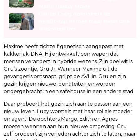
Mario Galaxy Movie'
Daniel Craig domineert de
Netflix-top 10 met maar liefst drie
bioscoopfilms
Maxime heeft zichzelf genetisch aangepast met
kakkerlak-DNA. Hij ontwikkelt een wapen dat
mensen verandert in hybride wezens. Zijn doelwit is
Gru’s zoontje, Gru Jr. Wanneer Maxime uit de
gevangenis ontsnapt, grijpt de AVL in. Gru en zijn
gezin krijgen nieuwe identiteiten en worden
ondergebracht in een safehouse in een andere stad.
Daar probeert het gezin zich aan te passen aan een
nieuw leven. Lucy worstelt met haar rol als moeder
en agent. De dochters Margo, Edith en Agnes
moeten wennen aan hun nieuwe omgeving. Gru
zelf probeert zijn verleden achter zich te laten, maar