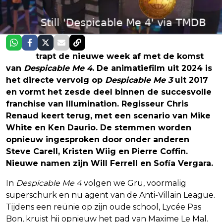
Netflix
trapt de nieuwe week af met de komst
van
Despicable Me 4
. De animatiefilm uit 2024 is
het directe vervolg op
Despicable Me 3
uit 2017
en vormt het zesde deel binnen de succesvolle
franchise van Illumination. Regisseur Chris
Renaud keert terug, met een scenario van Mike
White en Ken Daurio. De stemmen worden
opnieuw ingesproken door onder anderen
Steve Carell, Kristen Wiig en Pierre Coffin.
Nieuwe namen zijn Will Ferrell en Sofía Vergara.
In
Despicable Me 4
volgen we Gru, voormalig
superschurk en nu agent van de Anti-Villain League.
Tijdens een reünie op zijn oude school, Lycée Pas
Bon, kruist hij opnieuw het pad van Maxime Le Mal.