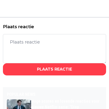
terug naar het plezier
serie grijpt je vanaf de
van de originele
eerste minuut
trilogie
Plaats reactie
PLAATS REACTIE
POPULAR NEWS
Hoge scores en lovende reacties voor
nieuwe Netflix-serie: "Diep