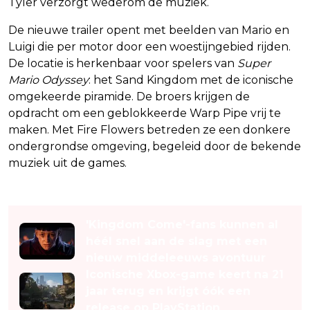
Tyler verzorgt wederom de muziek.
De nieuwe trailer opent met beelden van Mario en
Luigi die per motor door een woestijngebied rijden.
De locatie is herkenbaar voor spelers van
Super
Mario Odyssey
: het Sand Kingdom met de iconische
omgekeerde piramide. De broers krijgen de
opdracht om een geblokkeerde Warp Pipe vrij te
maken. Met Fire Flowers betreden ze een donkere
ondergrondse omgeving, begeleid door de bekende
muziek uit de games.
Lees ook
'Kingdom Come'-fans kunnen al
héél snel aan de slag met een
nieuw middeleeuws avontuur
Iconische Xbox-game keert na 21
jaar terug en krijgt óók een
release op PlayStation