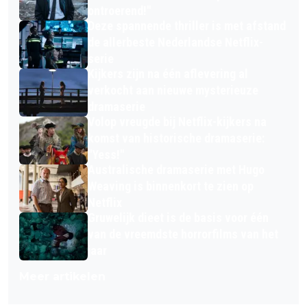
ontroerend!"
Deze spannende thriller is met afstand
de allerbeste Nederlandse Netflix-
serie
Kijkers zijn na één aflevering al
verkocht aan nieuwe mysterieuze
dramaserie
Volop vreugde bij Netflix-kijkers na
komst van historische dramaserie:
"Yess!"
Australische dramaserie met Hugo
Weaving is binnenkort te zien op
Netflix
Gruwelijk dieet is de basis voor één
van de vreemdste horrorfilms van het
jaar
Meer artikelen