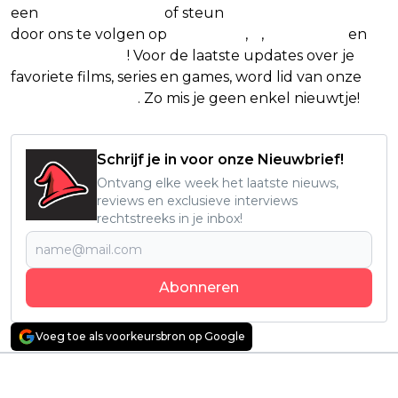
een
(virtuele) koffie
of steun
The Nerd Shepherd
door ons te volgen op
Facebook
,
X
,
Instagram
en
Google Nieuws
! Voor de laatste updates over je
favoriete films, series en games, word lid van onze
Facebook-groep
. Zo mis je geen enkel nieuwtje!
Schrijf je in voor onze Nieuwbrief!
Ontvang elke week het laatste nieuws,
reviews en exclusieve interviews
rechtstreeks in je inbox!
Abonneren
Voeg toe als voorkeursbron op Google
Vorig artikel
Volgend artikel
Taika Waititi wil met
Deense duisternis op
nieuwe Star Wars-film
z’n best: Deze Netflix-