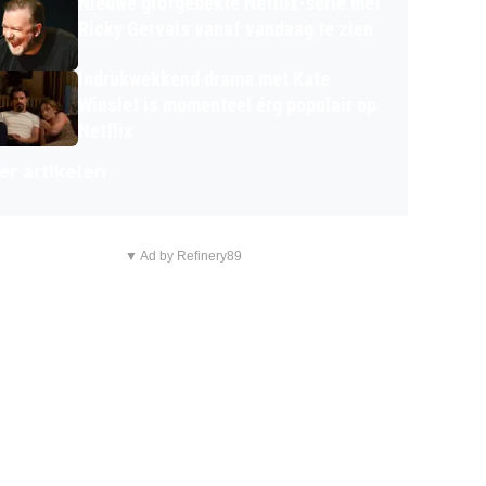
Nieuwe grofgebekte Netflix-serie met
Ricky Gervais vanaf vandaag te zien
Indrukwekkend drama met Kate
Winslet is momenteel érg populair op
Netflix
r artikelen
▼ Ad by Refinery89