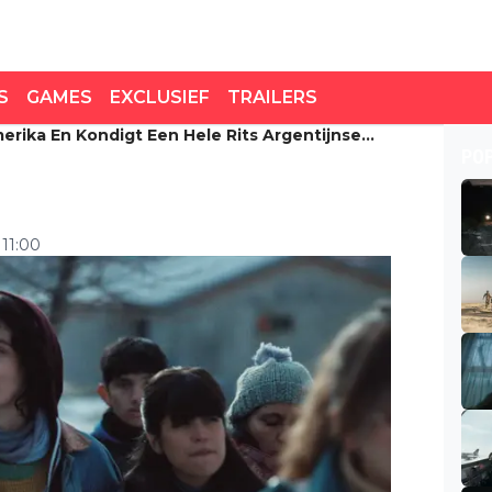
S
GAMES
EXCLUSIEF
TRAILERS
Amerika En Kondigt Een Hele Rits Argentijnse
merika en kondigt een
PO
 en series aan
 11:00