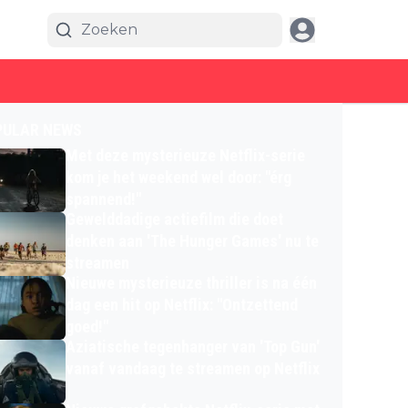
PULAR NEWS
Met deze mysterieuze Netflix-serie
kom je het weekend wel door: "érg
spannend!"
Gewelddadige actiefilm die doet
denken aan 'The Hunger Games' nu te
streamen
Nieuwe mysterieuze thriller is na één
dag een hit op Netflix: "Ontzettend
goed!"
Aziatische tegenhanger van 'Top Gun'
vanaf vandaag te streamen op Netflix