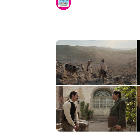
@
sopitasfm
·
Follow
Y con ustedes… Las primer
Páramo, la película basada e
que llegará próximamente a 
8:06 PM · Aug 15, 2024