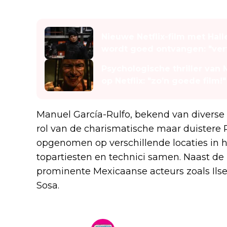
Lees ook
Nieuwe Netflix-film met Hal
wordt goed ontvangen: "verf
Psychologische thriller van 
op Netflix: "zo’n goede film!"
Manuel García-Rulfo, bekend van diverse i
rol van de charismatische maar duistere
opgenomen op verschillende locaties in 
topartiesten en technici samen. Naast de 
prominente Mexicaanse acteurs zoals Ilse
Sosa.
SopitasFM