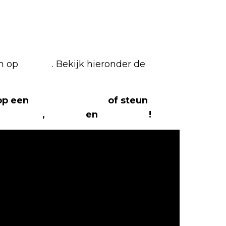
en op
Netflix
. Bekijk hieronder de
 op een
(virtuele) koffie
of steun
The
Facebook
,
Twitter
en
Instagram
!