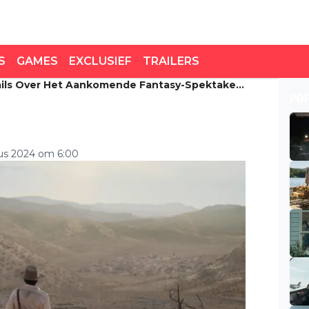
S
GAMES
EXCLUSIEF
TRAILERS
ails Over Het Aankomende Fantasy-Spektakel
ils over het aankomende
PO
Páramo'
tus 2024 om 6:00