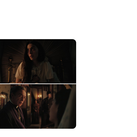
as imágenes de Pedro 
n la novela de Juan Rulfo 
Netflix 🎬 🇲🇽 