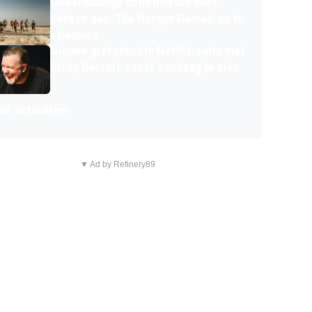
Gewelddadige actiefilm die doet
denken aan 'The Hunger Games' nu te
streamen
Nieuwe grofgebekte Netflix-serie met
Ricky Gervais vanaf vandaag te zien
r artikelen
▼ Ad by Refinery89