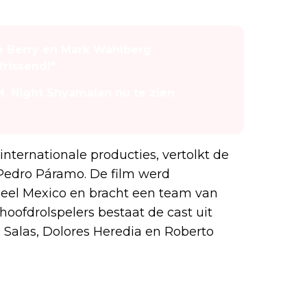
le Berry en Mark Wahlberg
rissend!"
M. Night Shyamalan nu te zien
nternationale producties, vertolkt de
 Pedro Páramo. De film werd
heel Mexico en bracht een team van
hoofdrolspelers bestaat de cast uit
 Salas, Dolores Heredia en Roberto