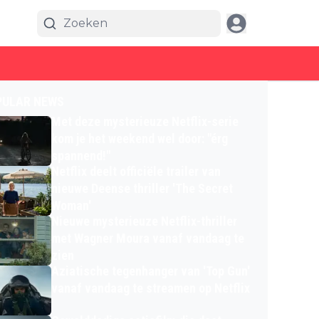
PULAR NEWS
Met deze mysterieuze Netflix-serie
kom je het weekend wel door: "érg
spannend!"
Netflix deelt officiële trailer van
nieuwe Deense thriller 'The Secret
Woman'
Nieuwe mysterieuze Netflix-thriller
met Wagner Moura vanaf vandaag te
zien
Aziatische tegenhanger van 'Top Gun'
vanaf vandaag te streamen op Netflix