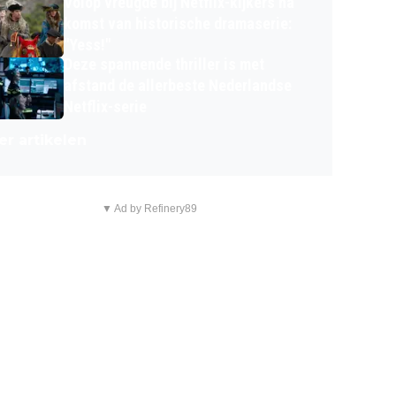
Volop vreugde bij Netflix-kijkers na
komst van historische dramaserie:
"Yess!"
Deze spannende thriller is met
afstand de allerbeste Nederlandse
Netflix-serie
r artikelen
▼ Ad by Refinery89