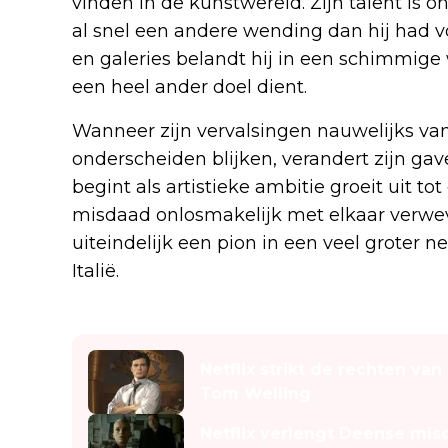
vinden in de kunstwereld. Zijn talent is 
al snel een andere wending dan hij had vo
en galeries belandt hij in een schimmige 
een heel ander doel dient.
Wanneer zijn vervalsingen nauwelijks va
onderscheiden blijken, verandert zijn gav
begint als artistieke ambitie groeit uit t
misdaad onlosmakelijk met elkaar verweve
uiteindelijk een pion in een veel groter ne
Italië.
Lees ook
Netflix strikt de rechten va
Tom Welling
Netflix verlengt Deense misd