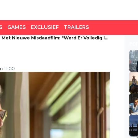
S
GAMES
EXCLUSIEF
TRAILERS
 Met Nieuwe Misdaadfilm: "Werd Er Volledig In
 met nieuwe misdaadfilm:
PO
ezogen!"
om 11:00