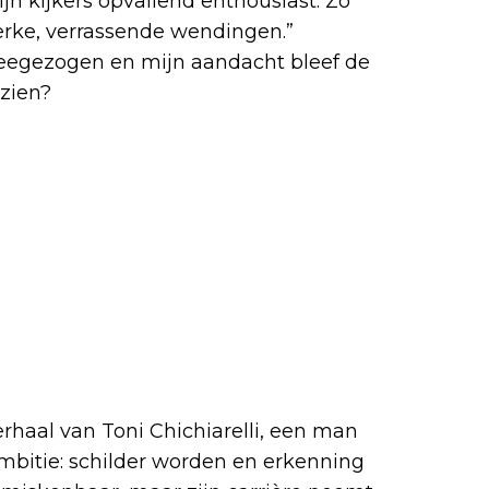
jn kijkers opvallend enthousiast. Zo
terke, verrassende wendingen.”
Een
 meegezogen en mijn aandacht bleef de
ezien?
rhaal van Toni Chichiarelli, een man
mbitie: schilder worden en erkenning