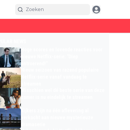
PULAR NEWS
Hoge scores en lovende reacties voor
nieuwe Netflix-serie: "Diep
ontroerend!"
Nieuw seizoen van razend populaire
Netflix-serie vanaf vandaag te
streamen
Misschien wel dé beste serie van deze
zomer is nu eindelijk te streamen
Kijkers zijn na één aflevering al
verkocht aan nieuwe mysterieuze
dramaserie