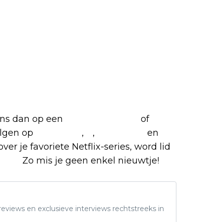
 ons dan op een
(virtuele) koffie
of
olgen op
Facebook
,
X
,
Instagram
en
ver je favoriete Netflix-series, word lid
roep.
Zo mis je geen enkel nieuwtje!
eviews en exclusieve interviews rechtstreeks in