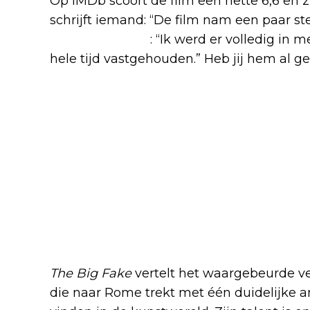
Op IMDb scoort de film een nette 6,6 en zi
schrijft iemand: “De film nam een paar s
ander reageert
: “Ik werd er volledig in
hele tijd vastgehouden.” Heb jij hem al g
The Big Fake
vertelt het waargebeurde ve
die naar Rome trekt met één duidelijke a