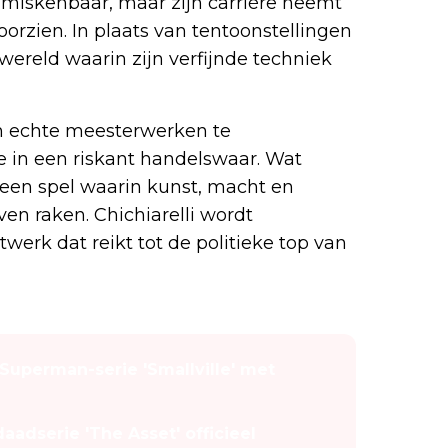
onmiskenbaar, maar zijn carrière neemt
orzien. In plaats van tentoonstellingen
wereld waarin zijn verfijnde techniek
n echte meesterwerken te
e in een riskant handelswaar. Wat
ot een spel waarin kunst, macht en
n raken. Chichiarelli wordt
twerk dat reikt tot de politieke top van
n Superman-serie 'Smallville' met
aadserie 'The Asset' officieel