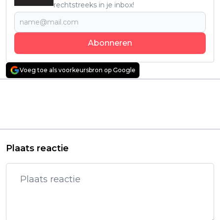
rechtstreeks in je inbox!
Abonneren
Voeg toe als voorkeursbron op Google
Vorig artikel
Volgend artikel
Keiharde dramafilm
Netflix-knaller 'War
met Michael B. Jordan
Machine' met Alan
weet na één dag
Ritchson krijgt
Netflix te veroveren
officieel een vervolg
Plaats reactie