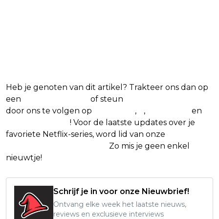
Blijf op de hoogte van jouw
favoriete Netflix-films en -
series
Heb je genoten van dit artikel? Trakteer ons dan op
een
(virtuele) koffie
of steun
The Nerd Shepherd
door ons te volgen op
Facebook
,
X
,
Instagram
en
Google Nieuws
! Voor de laatste updates over je
favoriete Netflix-series, word lid van onze
Alles over
Netflix Facebook-groep.
Zo mis je geen enkel
nieuwtje!
Schrijf je in voor onze Nieuwbrief!
Ontvang elke week het laatste nieuws,
reviews en exclusieve interviews