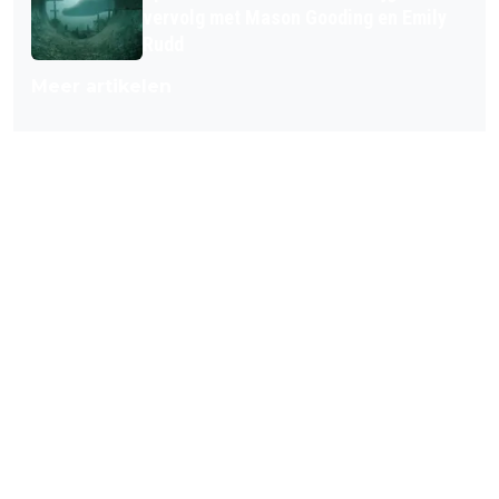
vervolg met Mason Gooding en Emily
Rudd
Meer artikelen