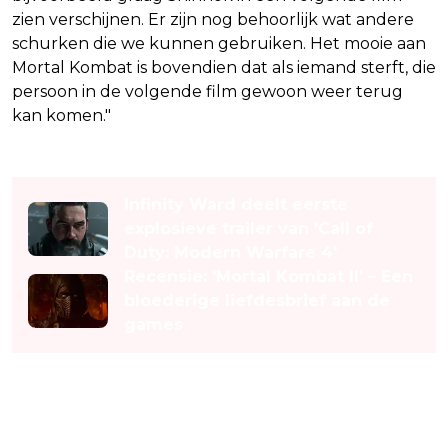
zien verschijnen. Er zijn nog behoorlijk wat andere
schurken die we kunnen gebruiken. Het mooie aan
Mortal Kombat is bovendien dat als iemand sterft, die
persoon in de volgende film gewoon weer terug
kan komen."
Lees ook
Infinity Ward deelt eerste
explosieve trailer van 'Call of
Duty: Modern Warfare 4'
Recensie: 'Mortal Kombat II' – Een
bloederige liefdesbrief aan de
games
Shinnok als volgende grote
schurk?