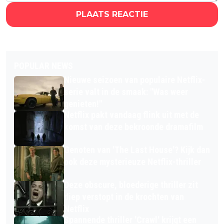
PLAATS REACTIE
POPULAR NEWS
Nieuwe seizoen van populaire Netflix-
serie valt in de smaak: "Was weer
genieten!"
Netflix pakt vandaag flink uit met de
komst van deze bekroonde dramafilm
Genoten van 'The Last House'? Kijk dan
ook deze mysterieuze Netflix-thriller
Deze obscure, bloederige thriller zit
diep verstopt in de krochten van
Netflix
Spannende thriller 'Crawl' krijgt een