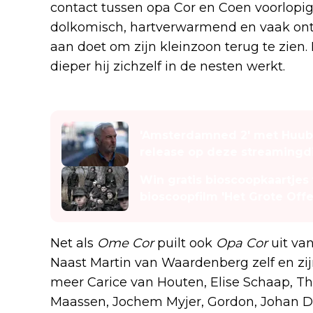
contact tussen opa Cor en Coen voorlopig 
dolkomisch, hartverwarmend en vaak ontr
aan doet om zijn kleinzoon terug te zien.
dieper hij zichzelf in de nesten werkt.
Lees ook
'Amsterdamned 2' met Huub 
release op deze streamingd
Win gratis bioscoopkaartje
bioscoopfilm 'Het Grote Offe
Net als
Ome Cor
puilt ook
Opa Cor
uit va
Naast Martin van Waardenberg zelf en zijn
meer Carice van Houten, Elise Schaap, Th
Maassen, Jochem Myjer, Gordon, Johan D