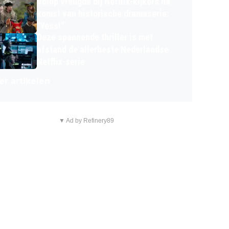
Volop vreugde bij Netflix-kijkers na
komst van historische dramaserie:
"Yess!"
Deze spannende thriller is met
afstand de allerbeste Nederlandse
Netflix-serie
r artikelen
▼ Ad by Refinery89