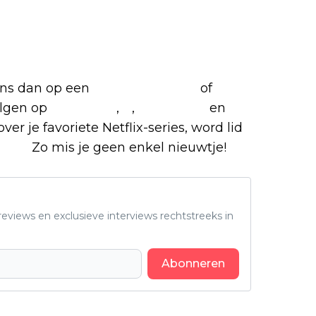
 ons dan op een
(virtuele) koffie
of
olgen op
Facebook
,
X
,
Instagram
en
ver je favoriete Netflix-series, word lid
roep
.
Zo mis je geen enkel nieuwtje!
eviews en exclusieve interviews rechtstreeks in
Abonneren