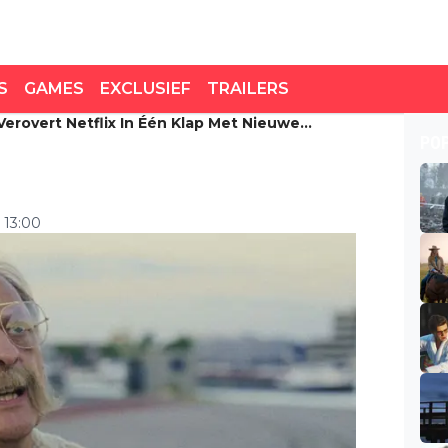
S
GAMES
EXCLUSIEF
TRAILERS
erovert Netflix In Één Klap Met Nieuwe
rovert Netflix in één
PO
lm: "érg leuk!"
 13:00