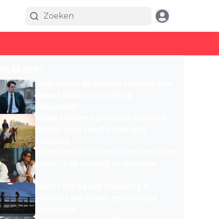
PULAR NEWS
Hoge scores en lovende reacties voor
nieuwe Netflix-serie: "Diep
ontroerend!"
Nieuw seizoen van razend populaire
Netflix-serie vanaf vandaag te
streamen
Misschien wel dé beste serie van deze
zomer is nu eindelijk te streamen
Kijkers zijn na één aflevering al
verkocht aan nieuwe mysterieuze
dramaserie