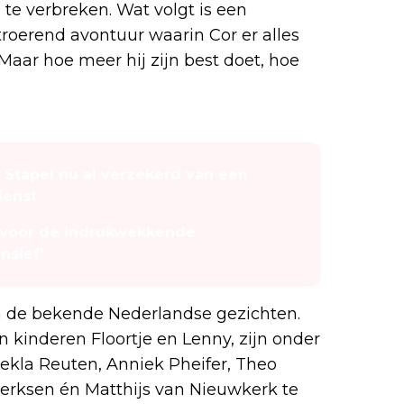
te verbreken. Wat volgt is een
oerend avontuur waarin Cor er alles
 Maar hoe meer hij zijn best doet, hoe
Stapel nu al verzekerd van een
ienst
s voor de indrukwekkende
nsief'
n de bekende Nederlandse gezichten.
 kinderen Floortje en Lenny, zijn onder
ekla Reuten, Anniek Pheifer, Theo
erksen én Matthijs van Nieuwkerk te