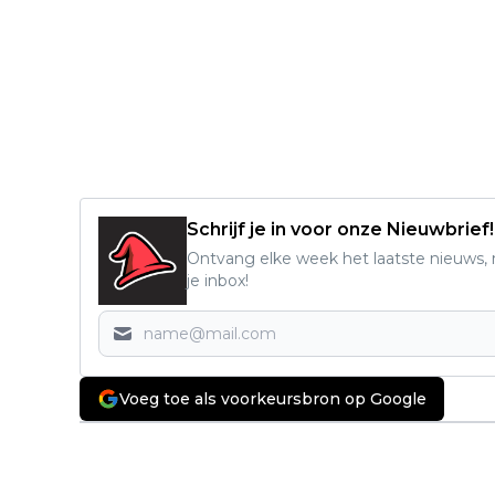
Schrijf je in voor onze Nieuwbrief!
Ontvang elke week het laatste nieuws, r
je inbox!
Voeg toe als voorkeursbron op Google
Vorig artikel
Kate Winslet trekt als Vogue-model
naar het front in nieuwe