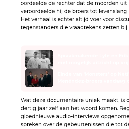
oordeelde de rechter dat de moorden ui
veroordeelde hij de broers tot levenslang 
Het verhaal is echter altijd voer voor dis
tegenstanders die vraagtekens zetten bij
Lees ook
Spraakmakende Lyle en Eri
met mogelijk uitzicht op vrij
Einde van 'Monsters' op Netf
Menéndez-broers vandaag 
Wat deze documentaire uniek maakt, is da
dertig jaar zelf aan het woord komen. Re
gloednieuwe audio-interviews opgenomen
spreken over de gebeurtenissen die tot 