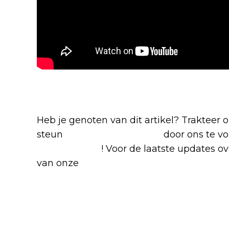
Blijf op de hoogte van jouw favoriete N
Heb je genoten van dit artikel? Trakteer
steun
The Nerd Shepherd
door ons te v
Google News
! Voor de laatste updates ove
van onze
Alles over Netflix Facebook-g