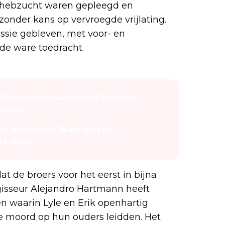
t hebzucht waren gepleegd en
zonder kans op vervroegde vrijlating.
cussie gebleven, met voor- en
 de ware toedracht.
k Menendez-zaak wordt herzien
lating
lix uitgelegd: Waar zijn de
de dag?
t de broers voor het eerst in bijna
gisseur Alejandro Hartmann heeft
 waarin Lyle en Erik openhartig
de moord op hun ouders leidden. Het