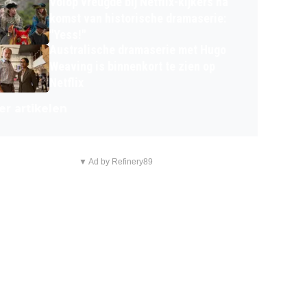
Volop vreugde bij Netflix-kijkers na
komst van historische dramaserie:
"Yess!"
Australische dramaserie met Hugo
Weaving is binnenkort te zien op
Netflix
r artikelen
▼ Ad by Refinery89