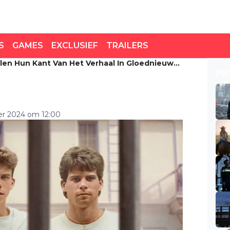
S
GAMES
EXCLUSIEF
TRAILERS
len Hun Kant Van Het Verhaal In Gloednieuwe
en hun kant van het
PO
tflix-documentaire
r 2024 om 12:00