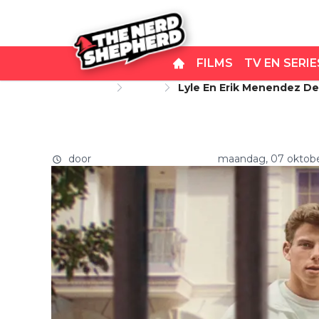
FILMS
TV EN SERIE
Startpagina
Films
Lyle En Erik Menendez De
Lyle en Erik Menendez del
Netflix-Documentaire
verhaal in gloednieuwe Ne
door
THE NERD SHEPHERD
maandag, 07 oktobe