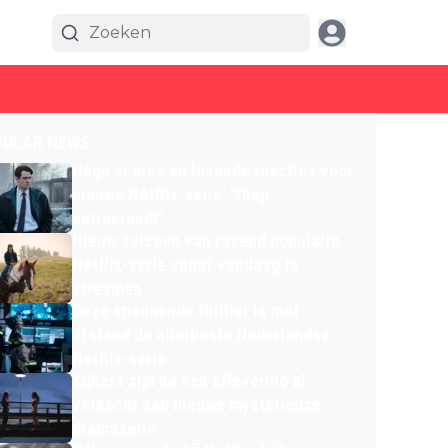
PULAR NEWS
Hoge scores en lovende reacties voor
nieuwe Netflix-serie: "Diep
ontroerend!"
Nieuw seizoen van razend populaire
Netflix-serie vanaf vandaag te
streamen
Deze spannende thriller is met
afstand de allerbeste Nederlandse
Netflix-serie
Kijkers zijn na één aflevering al
verkocht aan nieuwe mysterieuze
dramaserie