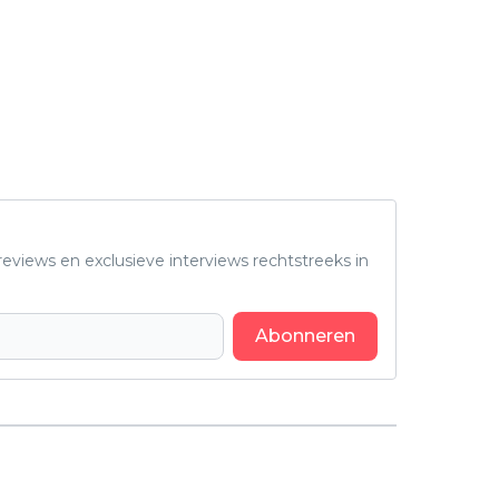
eviews en exclusieve interviews rechtstreeks in
Abonneren
Volgend artikel
Horrorfilm 'Sting' over een
bloeddorstige spin heeft een