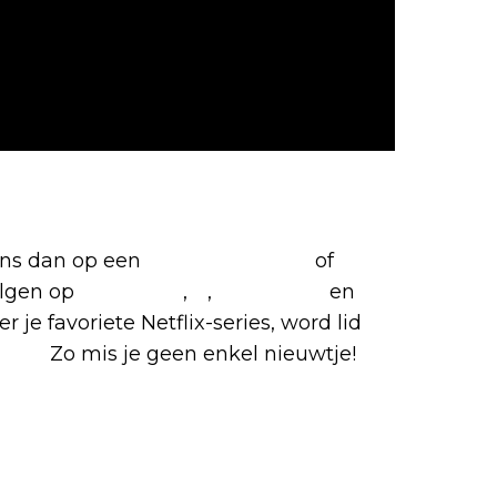
etflix-films en -series
 ons dan op een
(virtuele) koffie
of
olgen op
Facebook
,
X
,
Instagram
en
r je favoriete Netflix-series, word lid
roep
.
Zo mis je geen enkel nieuwtje!