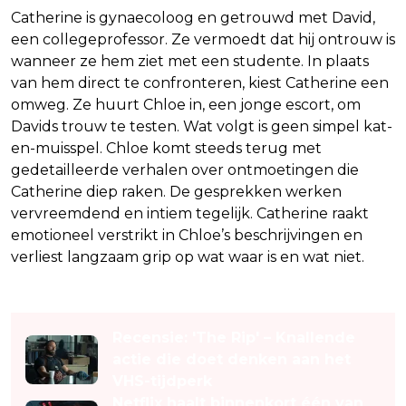
Catherine is gynaecoloog en getrouwd met David,
een collegeprofessor. Ze vermoedt dat hij ontrouw is
wanneer ze hem ziet met een studente. In plaats
van hem direct te confronteren, kiest Catherine een
omweg. Ze huurt Chloe in, een jonge escort, om
Davids trouw te testen. Wat volgt is geen simpel kat-
en-muisspel. Chloe komt steeds terug met
gedetailleerde verhalen over ontmoetingen die
Catherine diep raken. De gesprekken werken
vervreemdend en intiem tegelijk. Catherine raakt
emotioneel verstrikt in Chloe’s beschrijvingen en
verliest langzaam grip op wat waar is en wat niet.
Lees ook
Recensie: 'The Rip' – Knallende
actie die doet denken aan het
VHS-tijdperk
Netflix haalt binnenkort één van