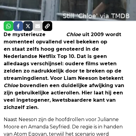
De mysterieuze
thriller
Chloe
uit 2009 wordt
momenteel opvallend veel bekeken op
Netflix
en staat zelfs hoog genoteerd in de
Nederlandse Netflix Top 10. Dat is geen
alledaags verschijnsel: oudere films weten
zelden zo nadrukkelijk door te breken op de
streamingdienst. Voor Liam Neeson betekent
Chloe
bovendien een duidelijke afwijking van
zijn gebruikelijke actierollen. Hier laat hij een
veel ingetogener, kwetsbaardere kant van
zichzelf zien.
Naast Neeson zijn de hoofdrollen voor Julianne
Moore en Amanda Seyfried. De regie is in handen
van Atom Egoyan, terwijl het scenario werd