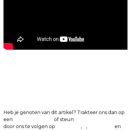
Blijf op de hoogte van jouw
favoriete Netflix-films en -
series
Heb je genoten van dit artikel? Trakteer ons dan op
een
(virtuele) koffie
of steun
The Nerd Shepherd
door ons te volgen op
Facebook
,
X
,
Instagram
en