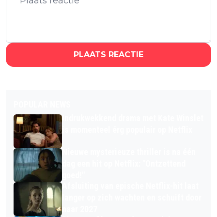
PLAATS REACTIE
POPULAR NEWS
Indrukwekkend drama met Kate Winslet
is momenteel érg populair op Netflix
Nieuwe mysterieuze thriller is na één
dag een hit op Netflix: "Ontzettend
goed!"
Afsluiting van epische Netflix-hit laat
langer op zich wachten en schuift door
naar 2027