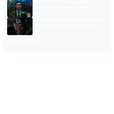
Bioscoopfilm weer érg populair op
Netflix na release van nieuwe 'Spider-
Man'
Makers van 'Saw' werken officieel aan
een gloednieuwe 'Leprechaun'-film
Meer artikelen