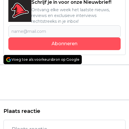
Schrijf je in voor onze Nieuwbrief!
Ontvang elke week het laatste nieuws,
reviews en exclusieve interviews
rechtstreeks in je inbox!
Abonneren
Voeg toe als voorkeursbron op Google
Vorig artikel
Volgend artikel
Na een sterke start
Bloederige
zet dé gamehit van dit
bioscoopfilm met
moment vol in op
Jennifer Love Hewitt
nieuwe content
vanaf vandaag te zien
op Netflix
Plaats reactie