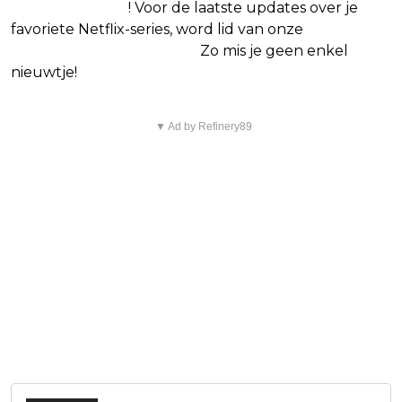
Google Nieuws
! Voor de laatste updates over je
favoriete Netflix-series, word lid van onze
Alles over
Netflix Facebook-groep.
Zo mis je geen enkel
nieuwtje!
▼ Ad by Refinery89