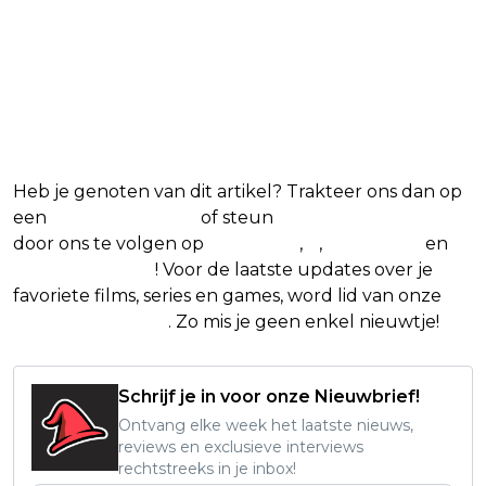
Heb je genoten van dit artikel? Trakteer ons dan op
een
(virtuele) koffie
of steun
The Nerd Shepherd
door ons te volgen op
Facebook
,
X
,
Instagram
en
Google Nieuws
! Voor de laatste updates over je
favoriete films, series en games, word lid van onze
Facebook-groep
. Zo mis je geen enkel nieuwtje!
Schrijf je in voor onze Nieuwbrief!
Ontvang elke week het laatste nieuws,
reviews en exclusieve interviews
rechtstreeks in je inbox!