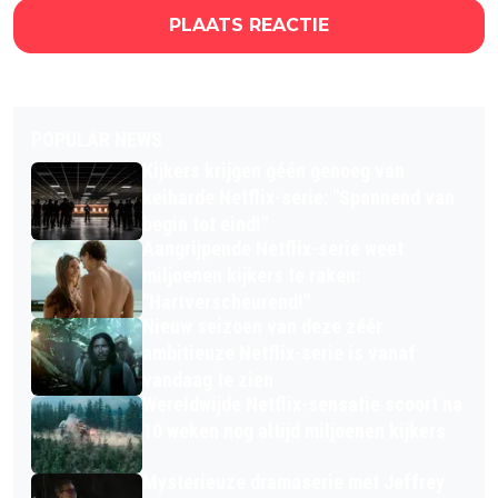
PLAATS REACTIE
POPULAR NEWS
Kijkers krijgen géén genoeg van
keiharde Netflix-serie: "Spannend van
begin tot eind!"
Aangrijpende Netflix-serie weet
miljoenen kijkers te raken:
"Hartverscheurend!"
Nieuw seizoen van deze zéér
ambitieuze Netflix-serie is vanaf
vandaag te zien
Wereldwijde Netflix-sensatie scoort na
10 weken nog altijd miljoenen kijkers
Mysterieuze dramaserie met Jeffrey