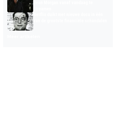
Dean Morgan vanaf vandaag te
streamen
Netflix duikt met nieuwe docu in één
van de grootste financiële schandalen
Meer artikelen