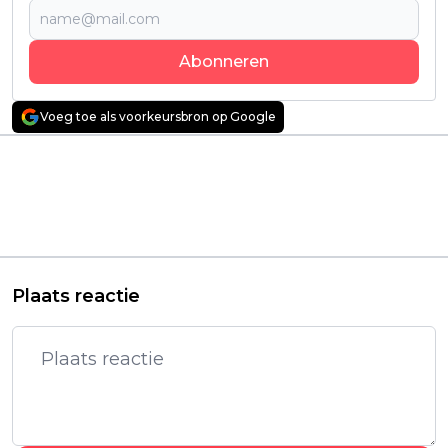
Abonneren
Voeg toe als voorkeursbron op Google
Vorig artikel
Volgend artikel
Grofgebekte
Einde van Harlan
hondenfilm met
Coben-serie 'Caught'
Jamie Foxx en Will
op Netflix uitgelegd
Forte vanaf vandaag
te zien op Netflix
Plaats reactie