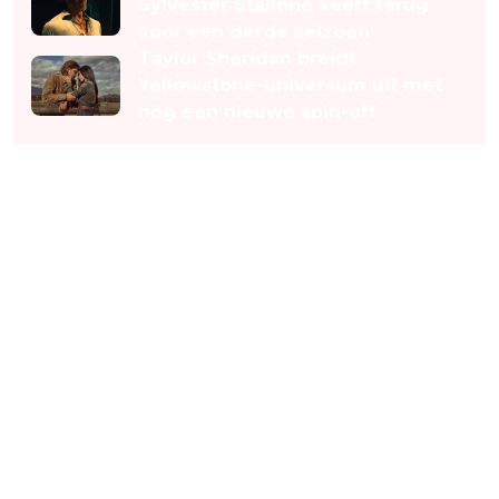
Sylvester Stallone keert terug
voor een derde seizoen
Taylor Sheridan breidt
Yellowstone-universum uit met
nóg een nieuwe spin-off