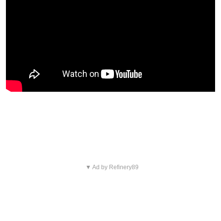
Blijf op de hoogte van jouw favoriete films
en series
▼ Ad by Refinery89