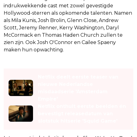
indrukwekkende cast met zowel gevestigde
Hollywood-sterren als opkomende talenten. Namen
als Mila Kunis, Josh Brolin, Glenn Close, Andrew
Scott, Jeremy Renner, Kerry Washington, Daryl
McCormack en Thomas Haden Church zullen te
zien zijn. Ook Josh O'Connor en Cailee Spaeny
maken hun opwachting.
Lees ook
Netflix deelt eerste teaser van
nieuwe Nederlandse
misdaadserie 'Amsterdam
Empire'
Netflix onthult eerste beelden én
bevestigt releasedatum van
slotstuk hitserie 'Squid Game'