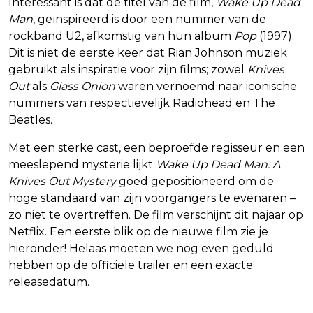
Interessant is dat de titel van de film,
Wake Up Dead
Man
, geïnspireerd is door een nummer van de
rockband U2, afkomstig van hun album
Pop
(1997).
Dit is niet de eerste keer dat Rian Johnson muziek
gebruikt als inspiratie voor zijn films; zowel
Knives
Out
als
Glass Onion
waren vernoemd naar iconische
nummers van respectievelijk Radiohead en The
Beatles.
Met een sterke cast, een beproefde regisseur en een
meeslepend mysterie lijkt
Wake Up Dead Man: A
Knives Out Mystery
goed gepositioneerd om de
hoge standaard van zijn voorgangers te evenaren –
zo niet te overtreffen. De film verschijnt dit najaar op
Netflix. Een eerste blik op de nieuwe film zie je
hieronder! Helaas moeten we nog even geduld
hebben op de officiële trailer en een exacte
releasedatum.