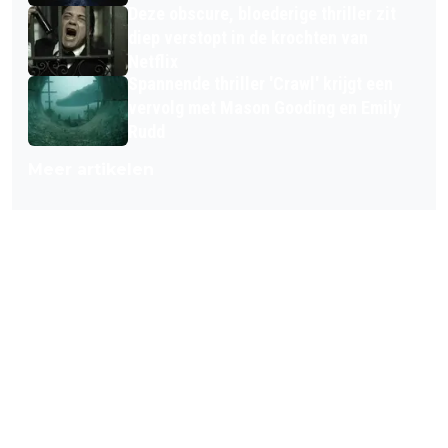
Deze obscure, bloederige thriller zit
diep verstopt in de krochten van
Netflix
Spannende thriller 'Crawl' krijgt een
vervolg met Mason Gooding en Emily
Rudd
Meer artikelen