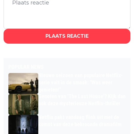
PLAATS REACTIE
POPULAR NEWS
Nieuwe seizoen van populaire Netflix-
serie valt in de smaak: "Was weer
genieten!"
Genoten van 'The Last House'? Kijk dan
ook deze mysterieuze Netflix-thriller
Netflix pakt vandaag flink uit met de
komst van deze bekroonde dramafilm