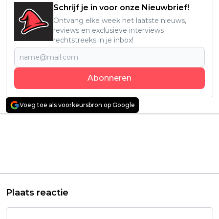
Schrijf je in voor onze Nieuwbrief!
Ontvang elke week het laatste nieuws,
reviews en exclusieve interviews
rechtstreeks in je inbox!
Abonneren
Voeg toe als voorkeursbron op Google
Vorig artikel
Volgend artikel
Spectaculaire Noorse
Aliens veroorzaken
Netflix-film 'Troll'
een verwoestende
krijgt een vervolg:
sneeuwstorm in de
eerste teaser 'Troll 2'
nieuwe Netflix-serie
nu te zien
'The Eternaut'
Plaats reactie