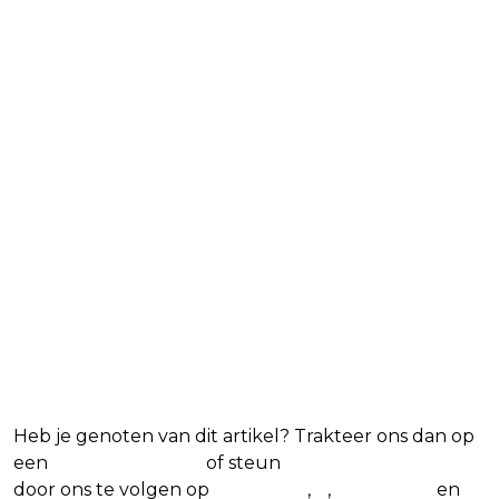
Blijf op de hoogte van jouw favoriete
Netflix-films en -series
Heb je genoten van dit artikel? Trakteer ons dan op
een
(virtuele) koffie
of steun
The Nerd Shepherd
door ons te volgen op
Facebook
,
X
,
Instagram
en