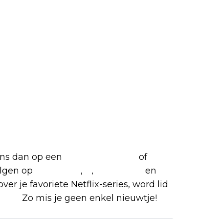
etflix-films en -series
 ons dan op een
(virtuele) koffie
of
olgen op
Facebook
,
X
,
Instagram
en
ver je favoriete Netflix-series, word lid
roep
.
Zo mis je geen enkel nieuwtje!