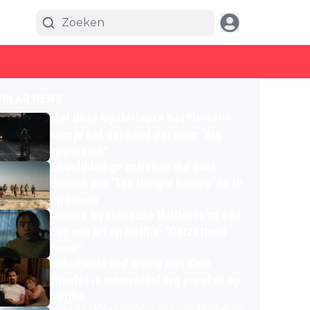
PULAR NEWS
Met deze mysterieuze Netflix-serie
kom je het weekend wel door: "érg
spannend!"
Gewelddadige actiefilm die doet
denken aan 'The Hunger Games' nu te
streamen
Nieuwe mysterieuze thriller is na één
dag een hit op Netflix: "Ontzettend
goed!"
Indrukwekkend drama met Kate
Winslet is momenteel érg populair op
Netflix