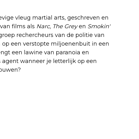
evige vleug martial arts, geschreven en
van films als
Narc
,
The Grey
en
Smokin'
groep rechercheurs van de politie van
n op een verstopte miljoenenbuit in een
engt een lawine van paranoia en
agent wanneer je letterlijk op een
trouwen?