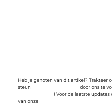
Blijf op de hoogte van jouw favoriete N
Heb je genoten van dit artikel? Trakteer
steun
The Nerd Shepherd
door ons te v
Google Nieuws
! Voor de laatste updates o
van onze
Alles over Netflix Facebook-g