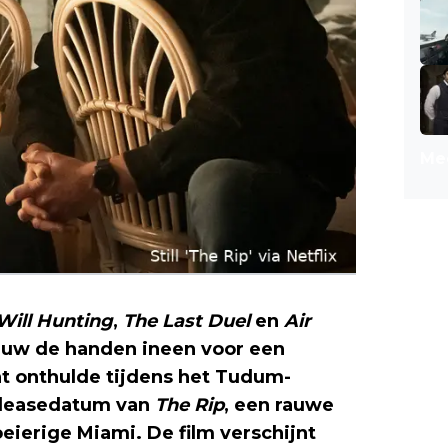
Mee
Will Hunting
,
The Last Duel
en
Air
euw de handen ineen voor een
nt onthulde tijdens het Tudum-
eleasedatum van
The Rip
, een rauwe
oeierige Miami. De film verschijnt