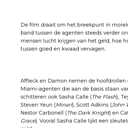
De film draait om het breekpunt in morele
band tussen de agenten steeds verder on
mensen lucht krijgen van het geld, hoe hog
tussen goed en kwaad vervagen.
Sterrencast met Affleck e
Affleck en Damon nemen de hoofdrollen 
Miami-agenten die aan de basis staan va
schitteren ook Sasha Calle (
The Flash
), T
Steven Yeun (
Minari
), Scott Adkins (
John 
Nestor Carbonell (
The Dark Knight
) en Ca
Grace
). Vooral Sasha Calle lijkt een sleute