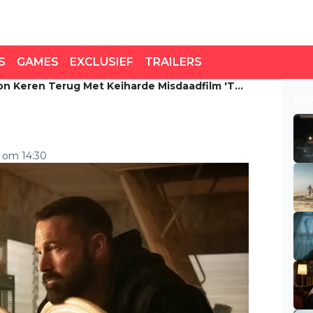
S
GAMES
EXCLUSIEF
TRAILERS
on Keren Terug Met Keiharde Misdaadfilm 'The
n keren terug met
PO
 Rip'
5 om 14:30