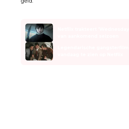
geld.
Lees ook
Netflix trakteert 'Wednesday
van aankomend seizoen
Legendarische gangsterfilm
vandaag te zien op Netflix