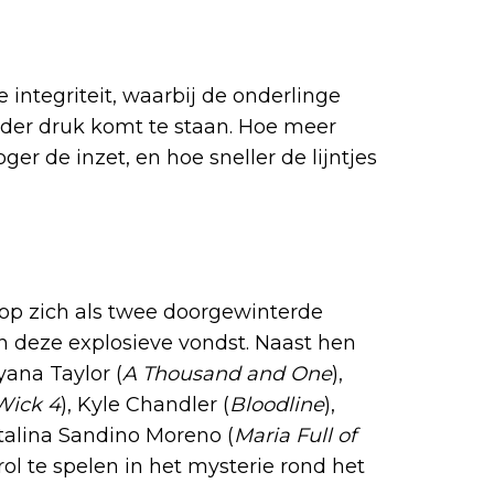
 integriteit, waarbij de onderlinge
der druk komt te staan. Hoe meer
er de inzet, en hoe sneller de lijntjes
n Damon
op zich als twee doorgewinterde
n deze explosieve vondst. Naast hen
eyana Taylor (
A Thousand and One
),
Wick 4
), Kyle Chandler (
Bloodline
),
talina Sandino Moreno (
Maria Full of
lrol te spelen in het mysterie rond het