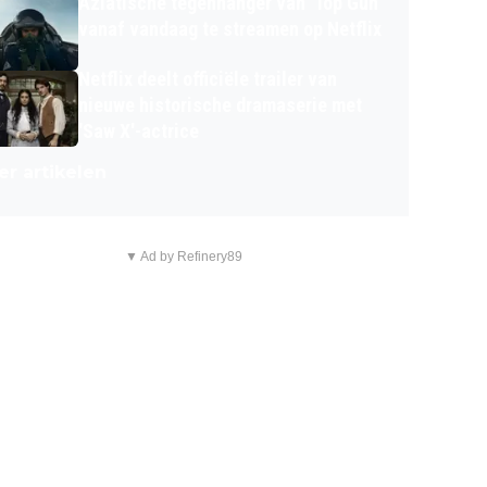
Aziatische tegenhanger van 'Top Gun'
vanaf vandaag te streamen op Netflix
Netflix deelt officiële trailer van
nieuwe historische dramaserie met
'Saw X'-actrice
r artikelen
▼ Ad by Refinery89