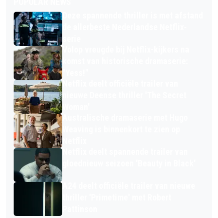
POPULAR NEWS
Deze spannende thriller is met afstand
de allerbeste Nederlandse Netflix-
serie
Volop vreugde bij Netflix-kijkers na
komst van historische dramaserie:
"Yess!"
Netflix deelt officiële trailer van
nieuwe Deense thriller 'The Secret
Woman'
Australische dramaserie met Hugo
Weaving is binnenkort te zien op
Netflix
Netflix deelt spannende trailer van
gloednieuw seizoen 'Beauty in Black'
A24 deelt officiële trailer van nieuwe
thriller 'Primetime' met Robert
Pattinson