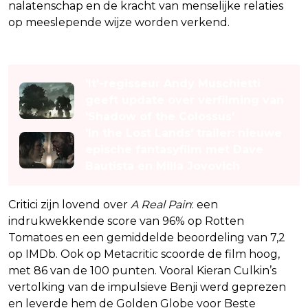
nalatenschap en de kracht van menselijke relaties
op meeslepende wijze worden verkend.
Lees ook
'It'-regisseur Andy Muschietti
geeft update over verfilming van
'Shadow of the Colossus'
'In the Lost Lands' trailer: nieuwe
epische fantasyfilm met Dave
Bautista en Milla Jovovich
Critici zijn lovend over
A Real Pain
: een
indrukwekkende score van 96% op Rotten
Tomatoes en een gemiddelde beoordeling van 7,2
op IMDb. Ook op Metacritic scoorde de film hoog,
met 86 van de 100 punten. Vooral Kieran Culkin’s
vertolking van de impulsieve Benji werd geprezen
en leverde hem de Golden Globe voor Beste