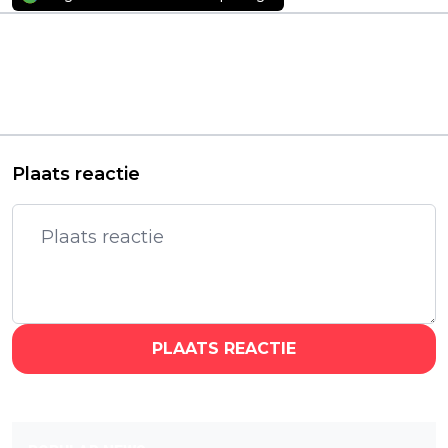
Vorig artikel
Volgend artikel
Indrukwekkende
Opnames tweede
A24-serie 'Mo' keert
seizoen Netflix-hitserie
binnenkort terug met
'3 Body Problem'
een tweede, laatste
gaan binnenkort van
seizoen
start
Plaats reactie
PLAATS REACTIE