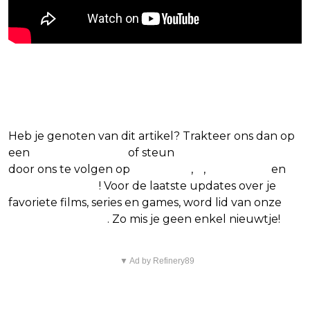
Blijf op de hoogte van jouw favoriete films
en series
Heb je genoten van dit artikel? Trakteer ons dan op
een
(virtuele) koffie
of steun
The Nerd Shepherd
door ons te volgen op
Facebook
,
X
,
Instagram
en
Google Nieuws
! Voor de laatste updates over je
favoriete films, series en games, word lid van onze
Facebook-groep
. Zo mis je geen enkel nieuwtje!
▼ Ad by Refinery89