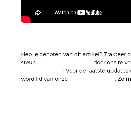
Blijf op de hoogte van jouw favo
Heb je genoten van dit artikel? Trakteer
steun
The Nerd Shepherd
door ons te v
Google Nieuws
! Voor de laatste updates 
word lid van onze
Facebook-groep
. Zo m