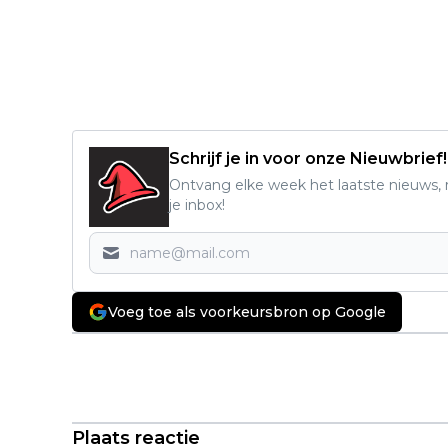
Schrijf je in voor onze Nieuwbrief!
Ontvang elke week het laatste nieuws, r
je inbox!
Voeg toe als voorkeursbron op Google
Vorig artikel
Modder, bloed en staal in dit
historische Netflix-drama met Ben
Foster en Michael Caine
Plaats reactie