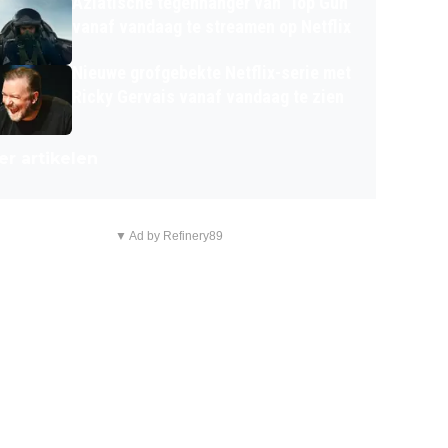
Aziatische tegenhanger van 'Top Gun'
vanaf vandaag te streamen op Netflix
Nieuwe grofgebekte Netflix-serie met
Ricky Gervais vanaf vandaag te zien
r artikelen
▼ Ad by Refinery89