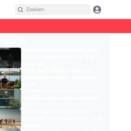
PULAR NEWS
Met deze mysterieuze Netflix-serie
kom je het weekend wel door: "érg
spannend!"
Netflix deelt officiële trailer van
nieuwe Deense thriller 'The Secret
Woman'
Nieuwe mysterieuze Netflix-thriller
met Wagner Moura vanaf vandaag te
zien
Gewelddadige actiefilm die doet
denken aan 'The Hunger Games' nu te
streamen