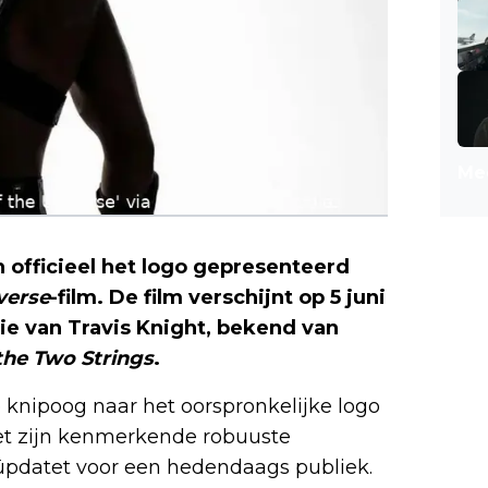
Mee
officieel het logo gepresenteerd
verse
-film. De film verschijnt op 5 juni
ie van Travis Knight, bekend van
the Two Strings
.
e knipoog naar het oorspronkelijke logo
 met zijn kenmerkende robuuste
geüpdatet voor een hedendaags publiek.