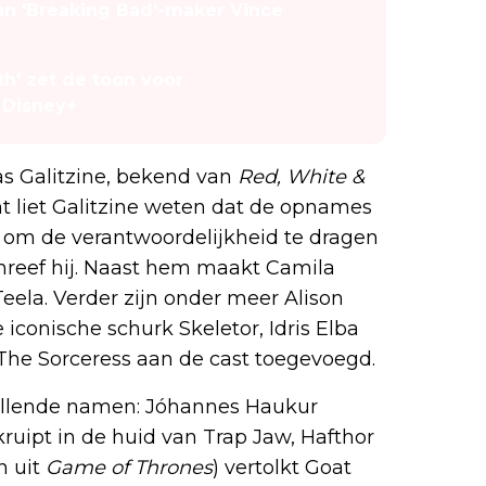
an 'Breaking Bad'-maker Vince
rth' zet de toon voor
 Disney+
as Galitzine, bekend van
Red, White &
ht liet Galitzine weten dat de opnames
r om de verantwoordelijkheid te dragen
hreef hij. Naast hem maakt Camila
Teela. Verder zijn onder meer Alison
de iconische schurk Skeletor, Idris Elba
The Sorceress aan de cast toegevoegd.
pvallende namen: Jóhannes Haukur
ruipt in de huid van Trap Jaw, Hafthor
n uit
Game of Thrones
) vertolkt Goat