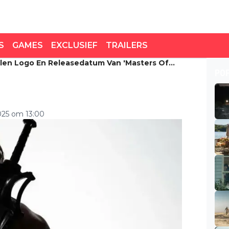
S
GAMES
EXCLUSIEF
TRAILERS
len Logo En Releasedatum Van 'Masters Of
en logo en releasedatum
PO
se'
2025 om 13:00