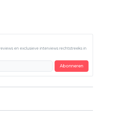
eviews en exclusieve interviews rechtstreeks in
Abonneren
Volgend artikel
'King & Conqueror' trailer: Nieuwe
historische BBC-dramaserie
volgende maand te zien