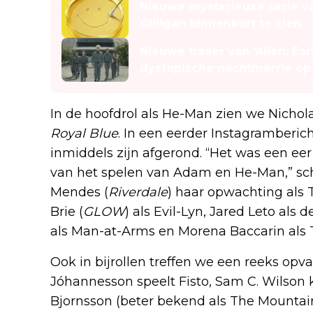
Nieuwe mysterieuze serie v
Gilligan binnenkort te zien
Nieuwe trailer van 'Alien: Ea
dystopische nachtmerrie op
In de hoofdrol als He-Man zien we Nichol
Royal Blue
. In een eerder Instagramberic
inmiddels zijn afgerond. “Het was een ee
van het spelen van Adam en He-Man,” sc
Mendes (
Riverdale
) haar opwachting als 
Brie (
GLOW
) als Evil-Lyn, Jared Leto als 
als Man-at-Arms en Morena Baccarin als 
Ook in bijrollen treffen we een reeks o
Jóhannesson speelt Fisto, Sam C. Wilson k
Bjornsson (beter bekend als The Mountai