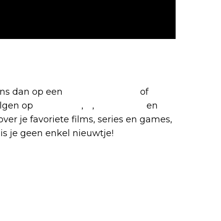
riete films en series
 ons dan op een
(virtuele) koffie
of
olgen op
Facebook
,
X
,
Instagram
en
over je favoriete films, series en games,
is je geen enkel nieuwtje!