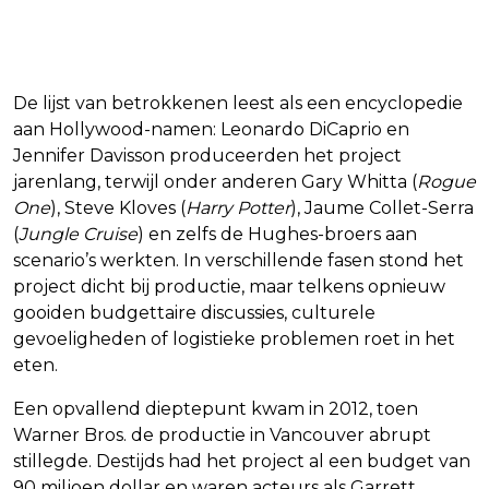
De lijst van betrokkenen leest als een encyclopedie
aan Hollywood-namen: Leonardo DiCaprio en
Jennifer Davisson produceerden het project
jarenlang, terwijl onder anderen Gary Whitta (
Rogue
One
), Steve Kloves (
Harry Potter
), Jaume Collet-Serra
(
Jungle Cruise
) en zelfs de Hughes-broers aan
scenario’s werkten. In verschillende fasen stond het
project dicht bij productie, maar telkens opnieuw
gooiden budgettaire discussies, culturele
gevoeligheden of logistieke problemen roet in het
eten.
Een opvallend dieptepunt kwam in 2012, toen
Warner Bros. de productie in Vancouver abrupt
stillegde. Destijds had het project al een budget van
90 miljoen dollar en waren acteurs als Garrett