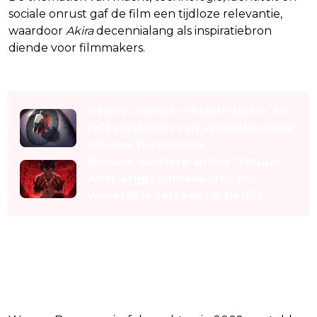
sociale onrust gaf de film een tijdloze relevantie,
waardoor
Akira
decennialang als inspiratiebron
diende voor filmmakers.
Lees ook
Netflix onthult officiële trailer én
releasedatum van veelbelovende
nieuwe horrorserie
Nieuwe duistere anime 'Tougen
Anki' krijgt binnenkort een
wekelijkse release op Netflix
Een langdurige worsteling in
Hollywood