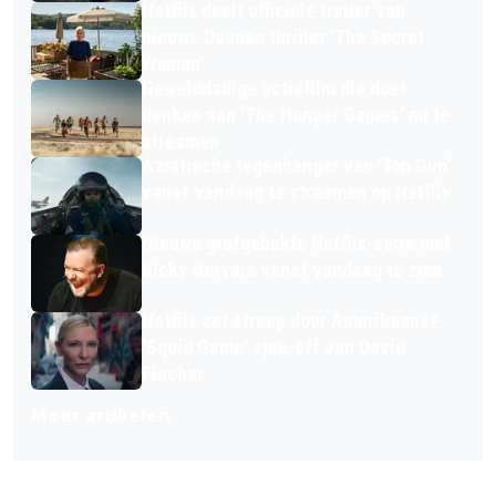
Netflix deelt officiële trailer van
nieuwe Deense thriller 'The Secret
Woman'
Gewelddadige actiefilm die doet
denken aan 'The Hunger Games' nu te
streamen
Aziatische tegenhanger van 'Top Gun'
vanaf vandaag te streamen op Netflix
Nieuwe grofgebekte Netflix-serie met
Ricky Gervais vanaf vandaag te zien
Netflix zet streep door Amerikaanse
'Squid Game' spin-off van David
Fincher
Meer artikelen