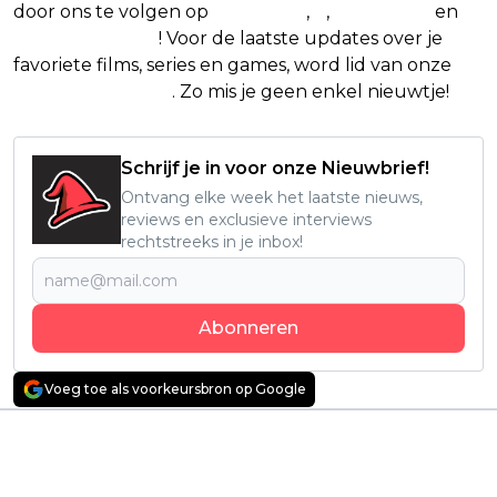
door ons te volgen op
Facebook
,
X
,
Instagram
en
Google Nieuws
! Voor de laatste updates over je
favoriete films, series en games, word lid van onze
Facebook-groep
. Zo mis je geen enkel nieuwtje!
Schrijf je in voor onze Nieuwbrief!
Ontvang elke week het laatste nieuws,
reviews en exclusieve interviews
rechtstreeks in je inbox!
Abonneren
Voeg toe als voorkeursbron op Google
Vorig artikel
Volgend artikel
Keihard gekraakte
Recensie: 'M3GAN 2.0'
bioscoopfilm met
Een vreemd, wild, en
Mark Wahlberg krijgt
onverwacht hilarisch