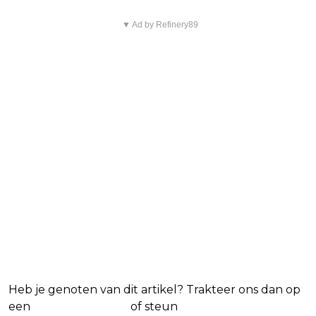
▼ Ad by Refinery89
Blijf op de hoogte van jouw favoriete films
en series
Heb je genoten van dit artikel? Trakteer ons dan op
een
(virtuele) koffie
of steun
The Nerd Shepherd