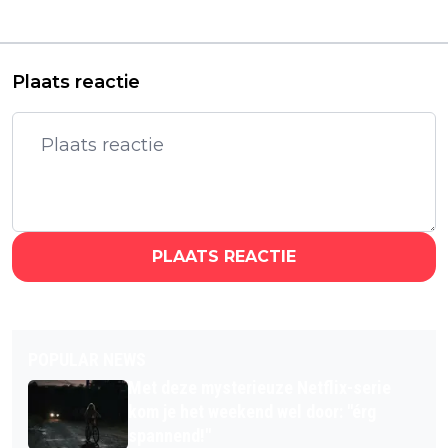
vandaag een
vervolg
herkansing op Netflix
Plaats reactie
PLAATS REACTIE
POPULAR NEWS
Met deze mysterieuze Netflix-serie
kom je het weekend wel door: "érg
spannend!"