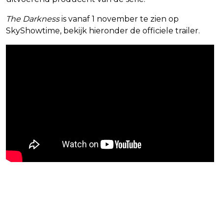
The Darkness
is vanaf 1 november te zien op
SkyShowtime, bekijk hieronder de officiele trailer.
Blijf op de hoogte van jouw favoriete
Netflix-films en -series