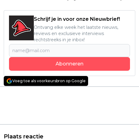
Schrijf je in voor onze Nieuwbrief!
Ontvang elke week het laatste nieuws,
reviews en exclusieve interviews
rechtstreeks in je inbox!
Abonneren
Voeg toe als voorkeursbron op Google
Vorig artikel
Volgend artikel
Netflix-kijkers
SkyShowtime deelt
stemmen massaal af
officiële trailer van
op absurde
nieuwe Dexter-serie
bioscoopfilm met Keri
'Original Sin' met
Russell: "hilarisch!"
Patrick Gibson
Plaats reactie