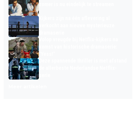
zomer is nu eindelijk te streamen
Kijkers zijn na één aflevering al
verkocht aan nieuwe mysterieuze
dramaserie
Volop vreugde bij Netflix-kijkers na
komst van historische dramaserie:
"Yess!"
Deze spannende thriller is met afstand
de allerbeste Nederlandse Netflix-
serie
Meer artikelen