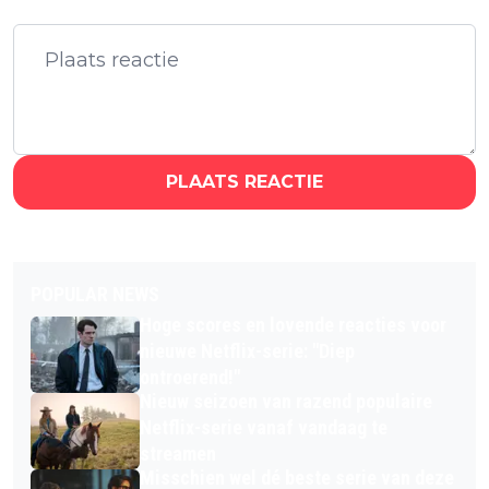
PLAATS REACTIE
POPULAR NEWS
Hoge scores en lovende reacties voor
nieuwe Netflix-serie: "Diep
ontroerend!"
Nieuw seizoen van razend populaire
Netflix-serie vanaf vandaag te
streamen
Misschien wel dé beste serie van deze