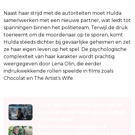
Naast haar strijd met de autoriteiten moet Hulda
samenwerken met een nieuwe partner, wat leidt tot
spanningen binnen het politieteam. Terwijl de druk
toeneemt om de moordenaar op te sporen, komt
Hulda steeds dichter bij gevaarlijke geheimen en zet
ze haar eigen leven op het spel. De psychologische
complexiteit van haar karakter wordt prachtig
weergegeven door Lena Olin, die eerder
indrukwekkende rollen speelde in films zoals
Chocolat en The Artist’s Wife.
Lees ook
Deze apocalyptische sci-fi-serie
mag niet ontbreken op je kijklijst:
"f*cking sick!"
Showrunner van populaire
SkyShowtime-serie 'Tulsa King'