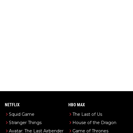
NETFLIX
HBO MAX
Squid Game
The Last of Us
Stranger Things
House of the Dragon
Avatar: The Last Airbender
Game of Thrones