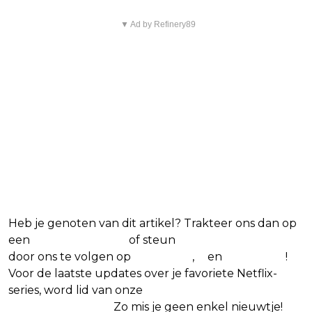
▼ Ad by Refinery89
Heb je genoten van dit artikel? Trakteer ons dan op
een
(virtuele) koffie
of steun
The Nerd Shepherd
door ons te volgen op
Facebook
,
X
en
Instagram
!
Voor de laatste updates over je favoriete Netflix-
series, word lid van onze
Alles over Netflix
Facebook-groep
.
Zo mis je geen enkel nieuwtje!