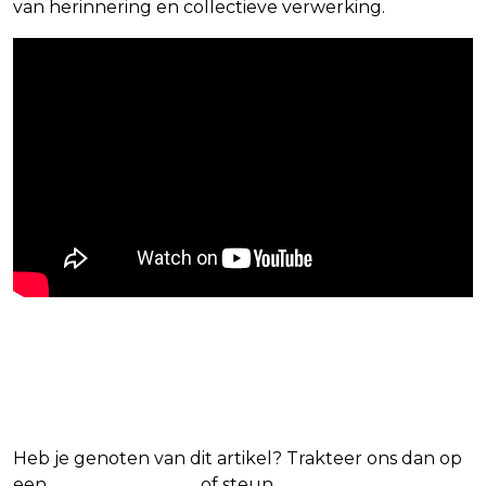
van herinnering en collectieve verwerking.
Blijf op de hoogte van jouw
favoriete Netflix-films en -series
Heb je genoten van dit artikel? Trakteer ons dan op
een
(virtuele) koffie
of steun
The Nerd Shepherd