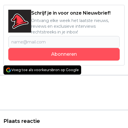
Schrijf je in voor onze Nieuwbrief!
Ontvang elke week het laatste nieuws,
reviews en exclusieve interviews
rechtstreeks in je inbox!
Abonneren
Voeg toe als voorkeursbron op Google
Vorig artikel
Volgend artikel
WOII-thriller met Tom
Knallende
Cruise en Carice van
bioscoopfilm 'One
Houten weer terug
Battle After Another'
op Netflix
nu te zien op HBO
Max
Plaats reactie