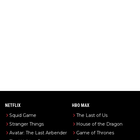
NETFLIX
HBO MAX
Squid Game
The Last of Us
Stranger Things
House of the Dragon
Avatar: The Last Airbender
Game of Thrones