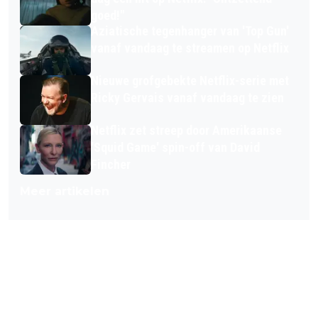
goed!"
Aziatische tegenhanger van 'Top Gun'
vanaf vandaag te streamen op Netflix
Nieuwe grofgebekte Netflix-serie met
Ricky Gervais vanaf vandaag te zien
Netflix zet streep door Amerikaanse
'Squid Game' spin-off van David
Fincher
Meer artikelen