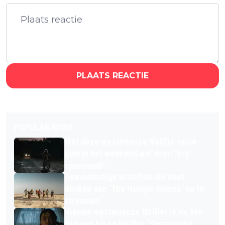
PLAATS REACTIE
POPULAR NEWS
Met deze mysterieuze Netflix-serie
kom je het weekend wel door: "érg
spannend!"
Gewelddadige actiefilm die doet
denken aan 'The Hunger Games' nu te
streamen
Nieuwe mysterieuze thriller is na één
dag een hit op Netflix: "Ontzettend