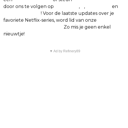
door ons te volgen op
Facebook
,
X
,
Instagram
en
Google Nieuws
! Voor de laatste updates over je
favoriete Netflix-series, word lid van onze
Alles over
Netflix Facebook-groep.
Zo mis je geen enkel
nieuwtje!
▼ Ad by Refinery89