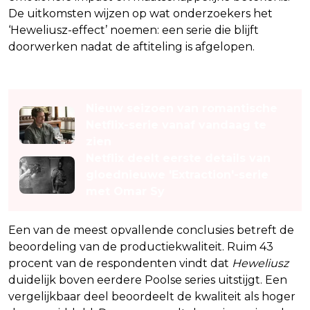
De uitkomsten wijzen op wat onderzoekers het
‘Heweliusz-effect’ noemen: een serie die blijft
doorwerken nadat de aftiteling is afgelopen.
Lees ook
Nieuw seizoen van romantische
Netflix-serie vanaf vandaag te
zien
Netflix deelt eerste details van
gloednieuwe 'Extraction'-serie
met Omar Sy
Een van de meest opvallende conclusies betreft de
beoordeling van de productiekwaliteit. Ruim 43
procent van de respondenten vindt dat
Heweliusz
duidelijk boven eerdere Poolse series uitstijgt. Een
vergelijkbaar deel beoordeelt de kwaliteit als hoger