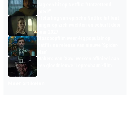
dag een hit op Netflix: "Ontzettend
goed!"
Afsluiting van epische Netflix-hit laat
langer op zich wachten en schuift door
naar 2027
Bioscoopfilm weer érg populair op
Netflix na release van nieuwe 'Spider-
Man'
Makers van 'Saw' werken officieel aan
een gloednieuwe 'Leprechaun'-film
Meer artikelen