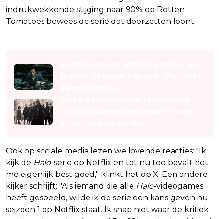
indrukwekkende stijging naar 90% op Rotten
Tomatoes bewees de serie dat doorzetten loont.
Lees ook
Netflix onthult officiële trailer van
laatste seizoen hitserie 'You' met
Penn Badgley
Deze betoverende fantasyfilm
scoort momenteel enorm hoge
kijkcijfers op Netflix
Ook op sociale media lezen we lovende reacties: "Ik
kijk de
Halo
-serie op Netflix en tot nu toe bevalt het
me eigenlijk best goed," klinkt het op X. Een andere
kijker schrijft: "Als iemand die alle
Halo
-videogames
heeft gespeeld, wilde ik de serie een kans geven nu
seizoen 1 op Netflix staat. Ik snap niet waar de kritiek