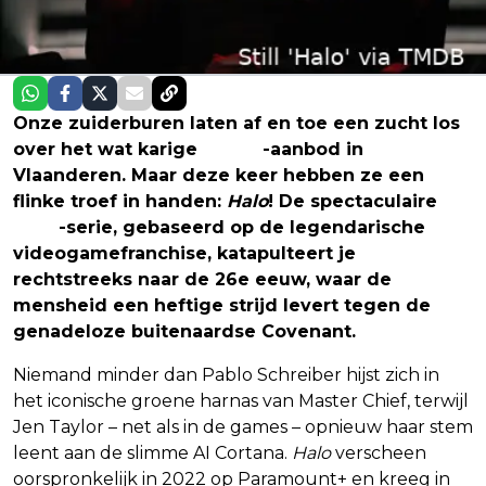
Onze zuiderburen laten af en toe een zucht los
over het wat karige
Netflix
-aanbod in
Vlaanderen. Maar deze keer hebben ze een
flinke troef in handen:
Halo
! De spectaculaire
sci-fi
-serie, gebaseerd op de legendarische
videogamefranchise, katapulteert je
rechtstreeks naar de 26e eeuw, waar de
mensheid een heftige strijd levert tegen de
genadeloze buitenaardse Covenant.
Niemand minder dan Pablo Schreiber hijst zich in
het iconische groene harnas van Master Chief, terwijl
Jen Taylor – net als in de games – opnieuw haar stem
leent aan de slimme AI Cortana.
Halo
verscheen
oorspronkelijk in 2022 op Paramount+ en kreeg in