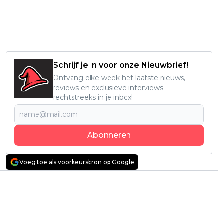
Schrijf je in voor onze Nieuwbrief!
Ontvang elke week het laatste nieuws,
reviews en exclusieve interviews
rechtstreeks in je inbox!
Abonneren
Voeg toe als voorkeursbron op Google
Vorig artikel
Volgend artikel
Deze betoverende
Recensie: 'September
fantasyfilm scoort
5' - Breaking news
momenteel enorm
wordt bittere realiteit
hoge kijkcijfers op