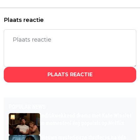
Netflix
Plaats reactie
PLAATS REACTIE
POPULAR NEWS
Indrukwekkend drama met Kate Winslet
is momenteel érg populair op Netflix
Nieuwe mysterieuze thriller is na één