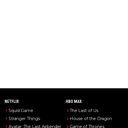
NETFLIX
HBO MAX
Squid Game
The Last of Us
Stranger Things
House of the Dragon
Avatar: The Last Airbender
Game of Thrones