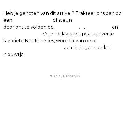
Netflix-films en -series
Heb je genoten van dit artikel? Trakteer ons dan op
een
(virtuele) koffie
of steun
The Nerd Shepherd
door ons te volgen op
Facebook
,
X
,
Instagram
en
Google Nieuws
! Voor de laatste updates over je
favoriete Netflix-series, word lid van onze
Alles over
Netflix Facebook-groep
.
Zo mis je geen enkel
nieuwtje!
▼ Ad by Refinery89